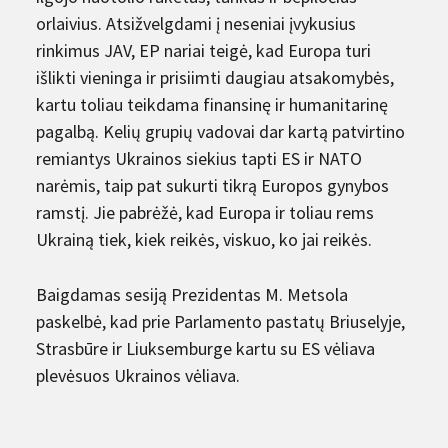
orlaivius. Atsižvelgdami į neseniai įvykusius
rinkimus JAV, EP nariai teigė, kad Europa turi
išlikti vieninga ir prisiimti daugiau atsakomybės,
kartu toliau teikdama finansinę ir humanitarinę
pagalbą. Kelių grupių vadovai dar kartą patvirtino
remiantys Ukrainos siekius tapti ES ir NATO
narėmis, taip pat sukurti tikrą Europos gynybos
ramstį. Jie pabrėžė, kad Europa ir toliau rems
Ukrainą tiek, kiek reikės, viskuo, ko jai reikės.
Baigdamas sesiją Prezidentas M. Metsola
paskelbė, kad prie Parlamento pastatų Briuselyje,
Strasbūre ir Liuksemburge kartu su ES vėliava
plevėsuos Ukrainos vėliava.