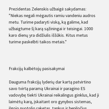
Prezidentas Zelenskis užbaigė sakydamas:
"Niekas negali mėgautis ramiu vandeniu audros
metu. Turime padaryti viską, ką galime, kad
užbaigtume šį karą sąžiningai ir teisingai. 1000
karo dienų yra didžiulis iššūkis. Kitus metus
turime paskelbti taikos metais."
Frakcijų kalbėtojų pasisakymai
Dauguma frakcijų lyderių dar kartą patvirtino
savo tvirtą paramą Ukrainai ir paragino ES
vadovybę tiekti Ukrainai reikalingus ginklus, kad ji
laimėtų karą, įskaitant oro gynybos sistemas,
ilgojo nuotolio raketas, tankus ir bepiločius