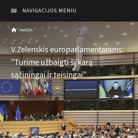
NAVIGACIJOS MENIU
PRADŽIA
V.Zelenskis europarlamentarams:
"Turime užbaigti šį karą
sąžiningai ir teisingai"