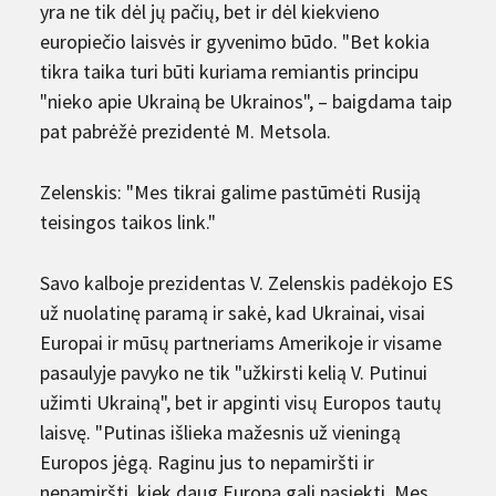
yra ne tik dėl jų pačių, bet ir dėl kiekvieno
europiečio laisvės ir gyvenimo būdo. "Bet kokia
tikra taika turi būti kuriama remiantis principu
"nieko apie Ukrainą be Ukrainos", – baigdama taip
pat pabrėžė prezidentė M. Metsola.
Zelenskis: "Mes tikrai galime pastūmėti Rusiją
teisingos taikos link."
Savo kalboje prezidentas V. Zelenskis padėkojo ES
už nuolatinę paramą ir sakė, kad Ukrainai, visai
Europai ir mūsų partneriams Amerikoje ir visame
pasaulyje pavyko ne tik "užkirsti kelią V. Putinui
užimti Ukrainą", bet ir apginti visų Europos tautų
laisvę. "Putinas išlieka mažesnis už vieningą
Europos jėgą. Raginu jus to nepamiršti ir
nepamiršti, kiek daug Europa gali pasiekti. Mes