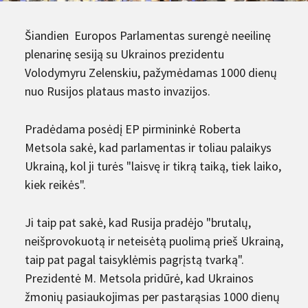
Šiandien Europos Parlamentas surengė neeilinę
plenarinę sesiją su Ukrainos prezidentu
Volodymyru Zelenskiu, pažymėdamas 1000 dienų
nuo Rusijos plataus masto invazijos.
Pradėdama posėdį EP pirmininkė Roberta
Metsola sakė, kad parlamentas ir toliau palaikys
Ukrainą, kol ji turės "laisvę ir tikrą taiką, tiek laiko,
kiek reikės".
Ji taip pat sakė, kad Rusija pradėjo "brutalų,
neišprovokuotą ir neteisėtą puolimą prieš Ukrainą,
taip pat pagal taisyklėmis pagrįstą tvarką".
Prezidentė M. Metsola pridūrė, kad Ukrainos
žmonių pasiaukojimas per pastarąsias 1000 dienų