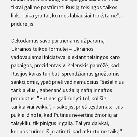
tikrai galime pastūmėti Rusiją teisingos taikos
link. Taika yra tai, ko mes labiausiai trokštame", –
pridūrė jis.
Dėkodamas savo partneriams už paramą
Ukrainos taikos formulei – Ukrainos
vadovaujamai iniciatyvai siekiant teisingos karo
pabaigos, prezidentas V. Zelenskis pabrėžė, kad
Rusijos karas turi būti sprendžiamas griežtomis
sankcijomis, ypač prieš vadinamuosius "šešėlinius
tanklaivius", gabenančius žalią naftą ir naftos
produktus. "Putinas gali žudyti tol, kol šie
tanklaiviai veikia", – sakė jis, prieš tęsdamas: "Jūs
puikiai žinote, kad Putinas nevertina žmonių ar
taisyklių, tik pinigus ir galią. Tai yra dalykai,
kuriuos turime iš jo atimti, kad atkurtume taiką."