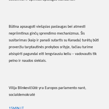
Būtina apsaugoti viešąsias paslaugas bei atmesti
nepriimtinus ginčų sprendimo mechanizmus. Šis
susitarimas (kaip ir panaši sutartis su Kanada) turėtų būti
proveržiu tarptautinės prekybos srityje, tačiau turime
atsispirti pagundai eiti lengviausiu keliu – vadovautis tik
pelno ir naudos siekiais.
Vilija Blinkevičiūtė yra Europos parlamento narė,
socialdemokratė
15MIN.LT