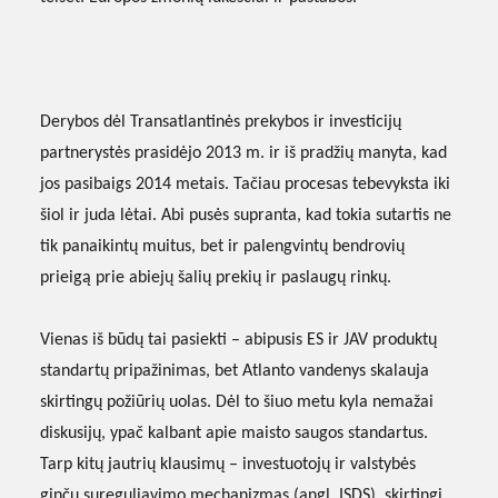
Derybos dėl Transatlantinės prekybos ir investicijų
partnerystės prasidėjo 2013 m. ir iš pradžių manyta, kad
jos pasibaigs 2014 metais. Tačiau procesas tebevyksta iki
šiol ir juda lėtai. Abi pusės supranta, kad tokia sutartis ne
tik panaikintų muitus, bet ir palengvintų bendrovių
prieigą prie abiejų šalių prekių ir paslaugų rinkų.
Vienas iš būdų tai pasiekti – abipusis ES ir JAV produktų
standartų pripažinimas, bet Atlanto vandenys skalauja
skirtingų požiūrių uolas. Dėl to šiuo metu kyla nemažai
diskusijų, ypač kalbant apie maisto saugos standartus.
Tarp kitų jautrių klausimų – investuotojų ir valstybės
ginčų sureguliavimo mechanizmas (angl. ISDS), skirtingi