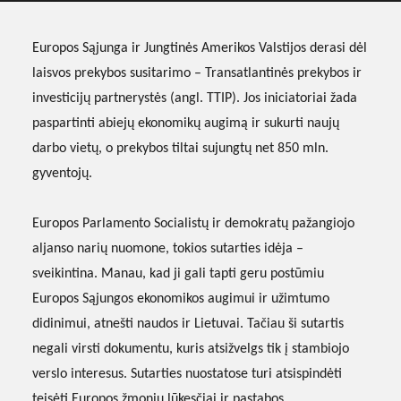
Europos Sąjunga ir Jungtinės Amerikos Valstijos derasi dėl
laisvos prekybos susitarimo – Transatlantinės prekybos ir
investicijų partnerystės (angl. TTIP). Jos iniciatoriai žada
paspartinti abiejų ekonomikų augimą ir sukurti naujų
darbo vietų, o prekybos tiltai sujungtų net 850 mln.
gyventojų.
Europos Parlamento Socialistų ir demokratų pažangiojo
aljanso narių nuomone, tokios sutarties idėja –
sveikintina. Manau, kad ji gali tapti geru postūmiu
Europos Sąjungos ekonomikos augimui ir užimtumo
didinimui, atnešti naudos ir Lietuvai. Tačiau ši sutartis
negali virsti dokumentu, kuris atsižvelgs tik į stambiojo
verslo interesus. Sutarties nuostatose turi atsispindėti
teisėti Europos žmonių lūkesčiai ir pastabos.