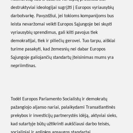
destruktyviai ideologijai sugrįžti į Europos vyriausybių
darbotvarkę. Pavyzdžiui, jei tokioms kompanijoms bus
leista nevaržomai veikti Europos Sąjungoje bei skųsti
vyriausybių sprendimus, gali kilti pavojus tiek
demokratijai, tiek ir piliečių gerovei. Tuo tarpu, aiškiai
turime pasakyti, kad žemesnių nei dabar Europos
Sąjungoje galiojančių standartų įteisinimas mums yra
nepriimtinas.
Todėl Europos Parlamento Socialistų ir demokratų
pažangiojo aljanso nariai, palaikydami Transatlantinės
prekybos ir investicijų partnerystės idėją, aktyviai sieks,
kad sutartyje būtų užtikrinti aukščiausi darbo teisės,
socialiniai ir aplinkos apsaugos standartai.