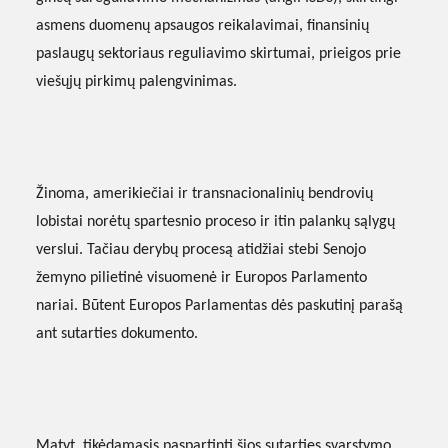
asmens duomenų apsaugos reikalavimai, finansinių
paslaugų sektoriaus reguliavimo skirtumai, prieigos prie
viešųjų pirkimų palengvinimas.
Žinoma, amerikiečiai ir transnacionalinių bendrovių
lobistai norėtų spartesnio proceso ir itin palankų sąlygų
verslui. Tačiau derybų procesą atidžiai stebi Senojo
žemyno pilietinė visuomenė ir Europos Parlamento
nariai. Būtent Europos Parlamentas dės paskutinį parašą
ant sutarties dokumento.
Matyt, tikėdamasis paspartinti šios sutarties svarstymo