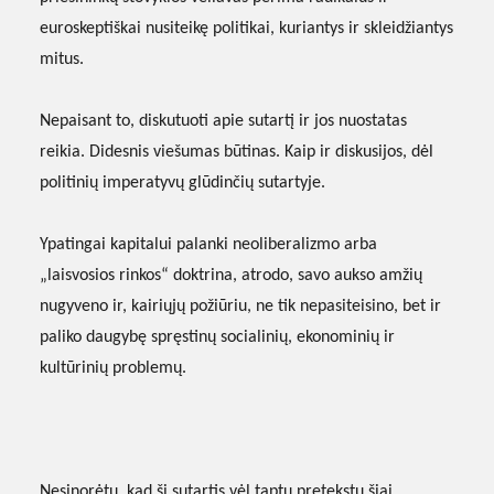
euroskeptiškai nusiteikę politikai, kuriantys ir skleidžiantys
mitus.
Nepaisant to, diskutuoti apie sutartį ir jos nuostatas
reikia. Didesnis viešumas būtinas. Kaip ir diskusijos, dėl
politinių imperatyvų glūdinčių sutartyje.
Ypatingai kapitalui palanki neoliberalizmo arba
„laisvosios rinkos“ doktrina, atrodo, savo aukso amžių
nugyveno ir, kairiųjų požiūriu, ne tik nepasiteisino, bet ir
paliko daugybę spręstinų socialinių, ekonominių ir
kultūrinių problemų.
Nesinorėtų, kad ši sutartis vėl taptų pretekstu šiai