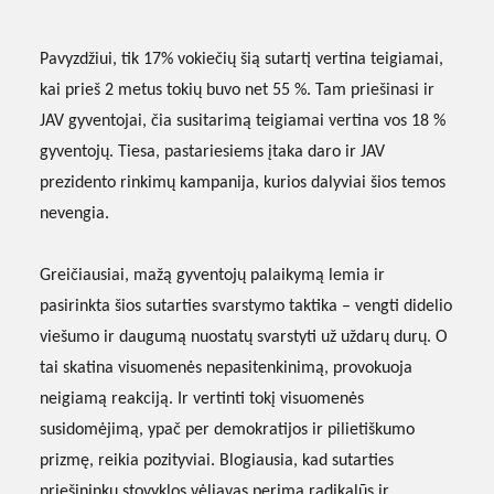
Pavyzdžiui, tik 17% vokiečių šią sutartį vertina teigiamai,
kai prieš 2 metus tokių buvo net 55 %. Tam priešinasi ir
JAV gyventojai, čia susitarimą teigiamai vertina vos 18 %
gyventojų. Tiesa, pastariesiems įtaka daro ir JAV
prezidento rinkimų kampanija, kurios dalyviai šios temos
nevengia.
Greičiausiai, mažą gyventojų palaikymą lemia ir
pasirinkta šios sutarties svarstymo taktika – vengti didelio
viešumo ir daugumą nuostatų svarstyti už uždarų durų. O
tai skatina visuomenės nepasitenkinimą, provokuoja
neigiamą reakciją. Ir vertinti tokį visuomenės
susidomėjimą, ypač per demokratijos ir pilietiškumo
prizmę, reikia pozityviai. Blogiausia, kad sutarties
priešininkų stovyklos vėliavas perima radikalūs ir