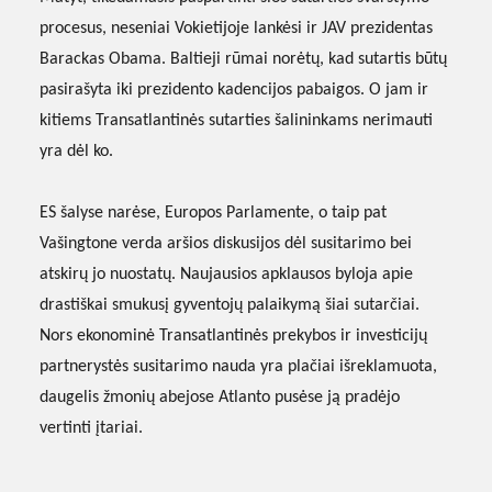
procesus, neseniai Vokietijoje lankėsi ir JAV prezidentas
Barackas Obama. Baltieji rūmai norėtų, kad sutartis būtų
pasirašyta iki prezidento kadencijos pabaigos. O jam ir
kitiems Transatlantinės sutarties šalininkams nerimauti
yra dėl ko.
ES šalyse narėse, Europos Parlamente, o taip pat
Vašingtone verda aršios diskusijos dėl susitarimo bei
atskirų jo nuostatų. Naujausios apklausos byloja apie
drastiškai smukusį gyventojų palaikymą šiai sutarčiai.
Nors ekonominė Transatlantinės prekybos ir investicijų
partnerystės susitarimo nauda yra plačiai išreklamuota,
daugelis žmonių abejose Atlanto pusėse ją pradėjo
vertinti įtariai.