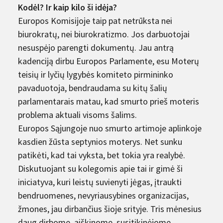
Kodėl? Ir kaip kilo ši idėja?
Europos Komisijoje taip pat netrūksta nei
biurokratų, nei biurokratizmo. Jos darbuotojai
nesuspėjo parengti dokumentų. Jau antrą
kadenciją dirbu Europos Parlamente, esu Moterų
teisių ir lyčių lygybės komiteto pirmininko
pavaduotoja, bendraudama su kitų šalių
parlamentarais matau, kad smurto prieš moteris
problema aktuali visoms šalims.
Europos Sąjungoje nuo smurto artimoje aplinkoje
kasdien žūsta septynios moterys. Net sunku
patikėti, kad tai vyksta, bet tokia yra realybė.
Diskutuojant su kolegomis apie tai ir gimė ši
iniciatyva, kuri leistų suvienyti jėgas, įtraukti
bendruomenes, nevyriausybines organizacijas,
žmones, jau dirbančius šioje srityje. Tris mėnesius
daug dirbome, aiškinome, susitikinėjome,