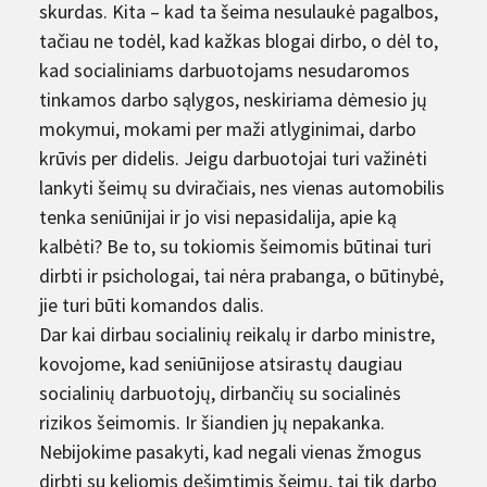
skurdas. Kita – kad ta šeima nesulaukė pagalbos,
tačiau ne todėl, kad kažkas blogai dirbo, o dėl to,
kad socialiniams darbuotojams nesudaromos
tinkamos darbo sąlygos, neskiriama dėmesio jų
mokymui, mokami per maži atlyginimai, darbo
krūvis per didelis. Jeigu darbuotojai turi važinėti
lankyti šeimų su dviračiais, nes vienas automobilis
tenka seniūnijai ir jo visi nepasidalija, apie ką
kalbėti? Be to, su tokiomis šeimomis būtinai turi
dirbti ir psichologai, tai nėra prabanga, o būtinybė,
jie turi būti komandos dalis.
Dar kai dirbau socialinių reikalų ir darbo ministre,
kovojome, kad seniūnijose atsirastų daugiau
socialinių darbuotojų, dirbančių su socialinės
rizikos šeimomis. Ir šiandien jų nepakanka.
Nebijokime pasakyti, kad negali vienas žmogus
dirbti su keliomis dešimtimis šeimų, tai tik darbo