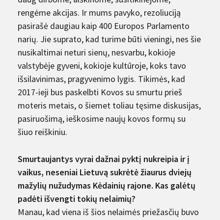
rengėme akcijas. Ir mums pavyko, rezoliuciją
pasirašė daugiau kaip 400 Europos Parlamento
narių. Jie suprato, kad turime būti vieningi, nes šie
nusikaltimai neturi sienų, nesvarbu, kokioje
valstybėje gyveni, kokioje kultūroje, koks tavo
išsilavinimas, pragyvenimo lygis. Tikimės, kad
2017-ieji bus paskelbti Kovos su smurtu prieš
moteris metais, o šiemet toliau tęsime diskusijas,
pasiruošimą, ieškosime naujų kovos formų su
šiuo reiškiniu.
Smurtaujantys vyrai dažnai pyktį nukreipia ir į
vaikus, neseniai Lietuvą sukrėtė žiaurus dviejų
mažylių nužudymas Kėdainių rajone. Kas galėtų
padėti išvengti tokių nelaimių?
Manau, kad viena iš šios nelaimės priežasčių buvo