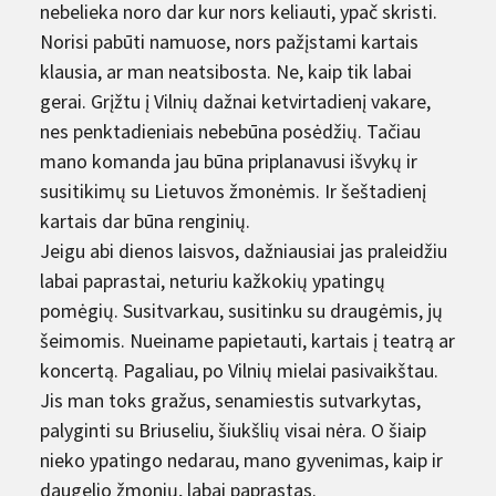
nebelieka noro dar kur nors keliauti, ypač skristi.
Norisi pabūti namuose, nors pažįstami kartais
klausia, ar man neatsibosta. Ne, kaip tik labai
gerai. Grįžtu į Vilnių dažnai ketvirtadienį vakare,
nes penktadieniais nebebūna posėdžių. Tačiau
mano komanda jau būna priplanavusi išvykų ir
susitikimų su Lietuvos žmonėmis. Ir šeštadienį
kartais dar būna renginių.
Jeigu abi dienos laisvos, dažniausiai jas praleidžiu
labai paprastai, neturiu kažkokių ypatingų
pomėgių. Susitvarkau, susitinku su draugėmis, jų
šeimomis. Nueiname papietauti, kartais į teatrą ar
koncertą. Pagaliau, po Vilnių mielai pasivaikštau.
Jis man toks gražus, senamiestis sutvarkytas,
palyginti su Briuseliu, šiukšlių visai nėra. O šiaip
nieko ypatingo nedarau, mano gyvenimas, kaip ir
daugelio žmonių, labai paprastas.