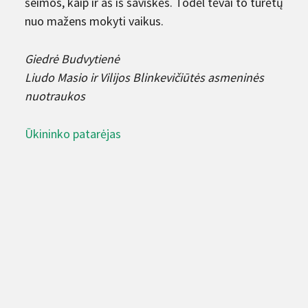
šeimos, kaip ir aš iš saviškės. Todėl tėvai to turėtų
nuo mažens mokyti vaikus.
Giedrė Budvytienė
Liudo Masio ir Vilijos Blinkevičiūtės asmeninės
nuotraukos
Ūkininko patarėjas