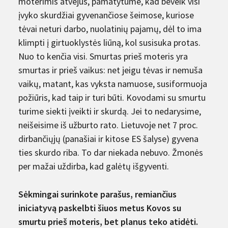
moterimis atvejus, pamatytume, kad beveik visi
įvyko skurdžiai gyvenančiose šeimose, kuriose
tėvai neturi darbo, nuolatinių pajamų, dėl to ima
klimpti į girtuoklystės liūną, kol susisuka protas.
Nuo to kenčia visi. Smurtas prieš moteris yra
smurtas ir prieš vaikus: net jeigu tėvas ir nemuša
vaikų, matant, kas vyksta namuose, susiformuoja
požiūris, kad taip ir turi būti. Kovodami su smurtu
turime siekti įveikti ir skurdą. Jei to nedarysime,
neišeisime iš užburto rato. Lietuvoje net 7 proc.
dirbančiųjų (panašiai ir kitose ES šalyse) gyvena
ties skurdo riba. To dar niekada nebuvo. Žmonės
per mažai uždirba, kad galėtų išgyventi.
Sėkmingai surinkote parašus, remiančius
iniciatyvą paskelbti šiuos metus Kovos su
smurtu prieš moteris, bet planus teko atidėti.