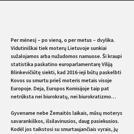
Per mėnesį – po vieną, o per metus – dvylika.
Vidutiniškai tiek moterų Lietuvoje sunkiai
sužalojamos arba nužudomos namuose. Ši kraupi
statistika paskatino europarlamentarę Viliją
Blinkevičiūtę siekti, kad 2016-ieji būtų paskelbti
Kovos su smurtu prieš moteris metais visoje
Europoje. Deja, Europos Komisijoje taip pat
netrūksta nei biurokratų, nei biurokratizmo…
Gyvename nebe Žemaitės laikais, mūsų moterys
savarankiškos, išsilavinusios, daug pasiekusios.
Kodėl jos taikstosi su smurtaujančiais vyrais, jų