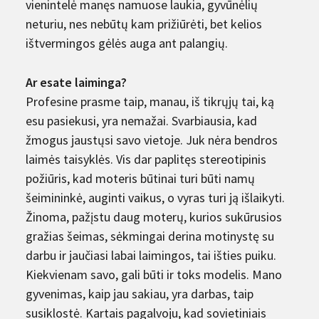
vienintelė manęs namuose laukia, gyvūnėlių
neturiu, nes nebūtų kam prižiūrėti, bet kelios
ištvermingos gėlės auga ant palangių.
Ar esate laiminga?
Profesine prasme taip, manau, iš tikrųjų tai, ką
esu pasiekusi, yra nemažai. Svarbiausia, kad
žmogus jaustųsi savo vietoje. Juk nėra bendros
laimės taisyk­lės. Vis dar paplitęs stereotipinis
požiūris, kad moteris būtinai turi būti namų
šeimininkė, auginti vaikus, o vyras turi ją išlaikyti.
Žinoma, pažįstu daug moterų, kurios sukūrusios
gražias šeimas, sėkmingai derina motinystę su
darbu ir jaučiasi labai laimingos, tai išties puiku.
Kiekvienam savo, gali būti ir toks modelis. Mano
gyvenimas, kaip jau sakiau, yra darbas, taip
susiklostė. Kartais pagalvoju, kad sovietiniais