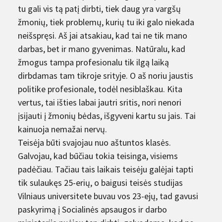
tu gali vis tą patį dirbti, tiek daug yra vargšų
žmonių, tiek problemų, kurių tu iki galo niekada
neišspręsi. Aš jai atsakiau, kad tai ne tik mano
darbas, bet ir mano gyvenimas. Natūralu, kad
žmogus tampa profesionalu tik ilgą laiką
dirbdamas tam tikroje srityje. O aš noriu jaustis
politike profesionale, todėl nesiblaškau. Kita
vertus, tai išties labai jautri sritis, nori nenori
įsijauti į žmonių bėdas, išgyveni kartu su jais. Tai
kainuoja nemažai nervų.
Teisėja būti svajojau nuo aštuntos klasės.
Galvojau, kad būčiau tokia teisinga, visiems
padėčiau. Tačiau tais laikais teisėju galėjai tapti
tik sulaukęs 25-erių, o baigusi teisės studijas
Vilniaus universitete buvau vos 23-ejų, tad gavusi
paskyrimą į Socialinės apsaugos ir darbo