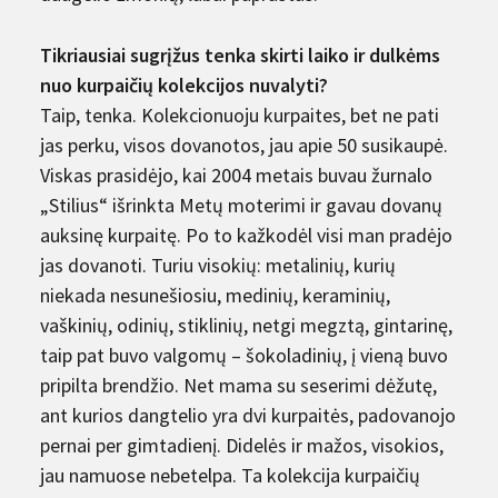
Tikriausiai sugrįžus tenka skirti laiko ir dulkėms
nuo kurpaičių kolekcijos nuvalyti?
Taip, tenka. Kolekcionuoju kurpaites, bet ne pati
jas perku, visos dovanotos, jau apie 50 susikaupė.
Viskas prasidėjo, kai 2004 metais buvau žurnalo
„Stilius“ išrinkta Metų moterimi ir gavau dovanų
auksinę kurpaitę. Po to kažkodėl visi man pradėjo
jas dovanoti. Turiu visokių: metalinių, kurių
niekada nesunešiosiu, medinių, keraminių,
vaškinių, odinių, stik­linių, netgi megztą, gintarinę,
taip pat buvo valgomų – šokoladinių, į vieną buvo
pripilta brendžio. Net mama su seserimi dėžutę,
ant kurios dangtelio yra dvi kurpaitės, padovanojo
pernai per gimtadienį. Didelės ir mažos, visokios,
jau namuose nebetelpa. Ta kolekcija kurpaičių