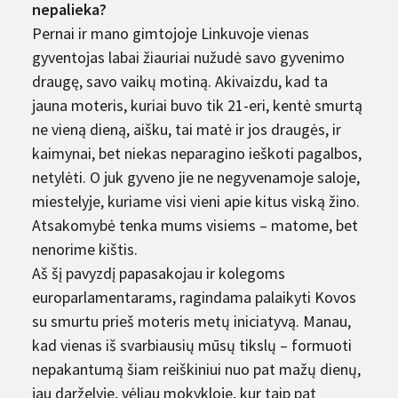
nepalieka?
Pernai ir mano gimtojoje Linkuvoje vienas
gyventojas labai žiauriai nužudė savo gyvenimo
draugę, savo vaikų motiną. Akivaizdu, kad ta
jauna moteris, kuriai buvo tik 21-eri, kentė smurtą
ne vieną dieną, aišku, tai matė ir jos draugės, ir
kaimynai, bet niekas neparagino ieškoti pagalbos,
netylėti. O juk gyveno jie ne negyvenamoje saloje,
miestelyje, kuriame visi vieni apie kitus viską žino.
Atsakomybė tenka mums visiems – matome, bet
nenorime kištis.
Aš šį pavyzdį papasakojau ir kolegoms
europarlamentarams, ragindama palaikyti Kovos
su smurtu prieš moteris metų iniciatyvą. Manau,
kad vienas iš svarbiausių mūsų tikslų – formuoti
nepakantumą šiam reiškiniui nuo pat mažų dienų,
jau darželyje, vėliau mokykloje, kur taip pat