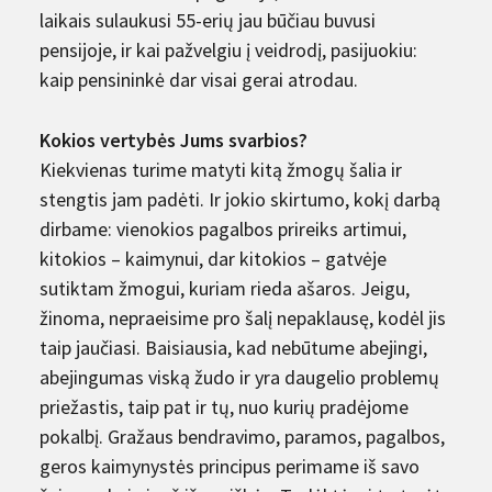
laikais sulaukusi 55-erių jau būčiau buvusi
pensijoje, ir kai pažvelgiu į veidrodį, pasijuokiu:
kaip pensininkė dar visai gerai atrodau.
Kokios vertybės Jums svarbios?
Kiekvienas turime matyti kitą žmogų šalia ir
stengtis jam padėti. Ir jokio skirtumo, kokį darbą
dirbame: vienokios pagalbos prireiks artimui,
kitokios – kaimynui, dar kitokios – gatvėje
sutiktam žmogui, kuriam rieda ašaros. Jeigu,
žinoma, nepraeisime pro šalį nepaklausę, kodėl jis
taip jaučiasi. Baisiausia, kad nebūtume abejingi,
abejingumas viską žudo ir yra daugelio problemų
priežastis, taip pat ir tų, nuo kurių pradėjome
pokalbį. Gražaus bendravimo, paramos, pagalbos,
geros kaimynystės principus perimame iš savo