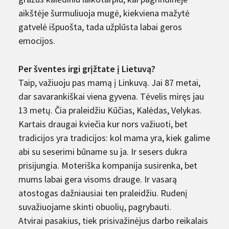
aikštėje šurmuliuoja mugė, kiekviena mažytė
gatvelė išpuošta, tada užplūsta labai geros
emocijos.
Per šventes irgi grįžtate į Lietuvą?
Taip, važiuoju pas mamą į Linkuvą. Jai 87 metai,
dar savarankiškai viena gyvena. Tėvelis miręs jau
13 metų. Čia praleidžiu Kūčias, Kalėdas, Velykas.
Kartais draugai kviečia kur nors važiuoti, bet
tradicijos yra tradicijos: kol mama yra, kiek galime
abi su seserimi būname su ja. Ir sesers dukra
prisijungia. Moteriška kompanija susirenka, bet
mums labai gera visoms drauge. Ir vasarą
atostogas dažniausiai ten praleidžiu. Rudenį
suvažiuojame skinti obuolių, pagrybauti.
Atvirai pasakius, tiek prisivažinėjus darbo reikalais