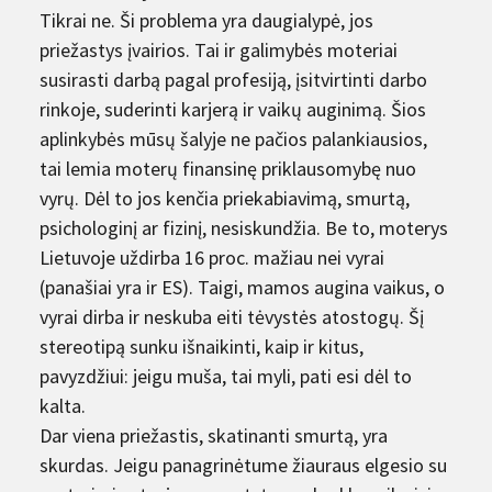
Tikrai ne. Ši problema yra daugialypė, jos
priežastys įvairios. Tai ir galimybės moteriai
susirasti darbą pagal profesiją, įsitvirtinti darbo
rinkoje, suderinti karjerą ir vaikų auginimą. Šios
aplinkybės mūsų šalyje ne pačios palankiausios,
tai lemia moterų finansinę priklausomybę nuo
vyrų. Dėl to jos kenčia priekabiavimą, smurtą,
psichologinį ar fizinį, nesiskundžia. Be to, moterys
Lietuvoje uždirba 16 proc. mažiau nei vyrai
(panašiai yra ir ES). Taigi, mamos augina vaikus, o
vyrai dirba ir neskuba eiti tėvystės atostogų. Šį
stereotipą sunku išnaikinti, kaip ir kitus,
pavyzdžiui: jeigu muša, tai myli, pati esi dėl to
kalta.
Dar viena priežastis, skatinanti smurtą, yra
skurdas. Jeigu panagrinėtume žiauraus elgesio su