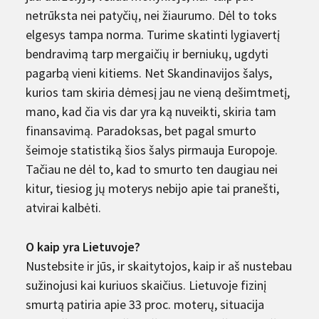
netrūksta nei patyčių, nei žiaurumo. Dėl to toks
elgesys tampa norma. Turime skatinti lygiavertį
bendravimą tarp mergaičių ir berniukų, ugdyti
pagarbą vieni kitiems. Net Skandinavijos šalys,
kurios tam skiria dėmesį jau ne vieną dešimtmetį,
mano, kad čia vis dar yra ką nuveikti, skiria tam
finansavimą. Paradoksas, bet pagal smurto
šeimoje statistiką šios šalys pirmauja Europoje.
Tačiau ne dėl to, kad to smurto ten daugiau nei
kitur, tiesiog jų moterys nebijo apie tai pranešti,
atvirai kalbėti.
O kaip yra Lietuvoje?
Nustebsite ir jūs, ir skaitytojos, kaip ir aš nustebau
sužinojusi kai kuriuos skaičius. Lietuvoje fizinį
smurtą patiria apie 33 proc. moterų, situacija