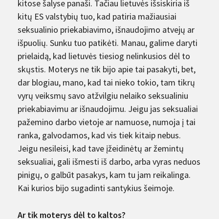
kitose šalyse panaši. Tačiau lietuvės išsiskiria iš
kitų ES valstybių tuo, kad patiria mažiausiai
seksualinio priekabiavimo, išnaudojimo atvejų ar
išpuolių. Sunku tuo patikėti. Manau, galime daryti
prielaidą, kad lietuvės tiesiog nelinkusios dėl to
skųstis. Moterys ne tik bijo apie tai pasakyti, bet,
dar blogiau, mano, kad tai nieko tokio, tam tikrų
vyrų veiksmų savo atžvilgiu nelaiko seksualiniu
priekabiavimu ar išnaudojimu. Jeigu jas seksualiai
pažemino darbo vietoje ar namuose, numoja į tai
ranka, galvodamos, kad vis tiek kitaip nebus.
Jeigu nesileisi, kad tave įžeidinėtų ar žemintų
seksualiai, gali išmesti iš darbo, arba vyras neduos
pinigų, o galbūt pasakys, kam tu jam reikalinga.
Kai kurios bijo sugadinti santykius šeimoje.
Ar tik moterys dėl to kaltos?