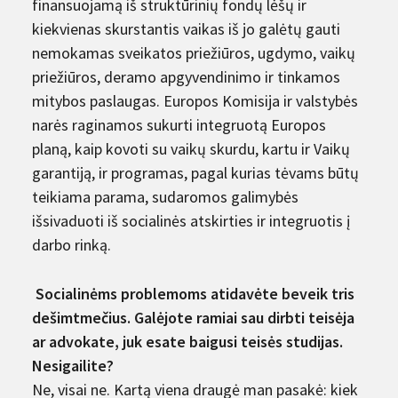
finansuojamą iš struktūrinių fondų lėšų ir
kiekvienas skurstantis vaikas iš jo galėtų gauti
nemokamas sveikatos priežiūros, ugdymo, vaikų
priežiūros, deramo apgyvendinimo ir tinkamos
mitybos paslaugas. Europos Komisija ir valstybės
narės raginamos sukurti integruotą Europos
planą, kaip kovoti su vaikų skurdu, kartu ir Vaikų
garantiją, ir programas, pagal kurias tėvams būtų
teikiama parama, sudaromos galimybės
išsivaduoti iš socialinės atskirties ir integruotis į
darbo rinką.
Socialinėms problemoms atidavėte beveik tris
dešimt­mečius. Galėjote ramiai sau dirbti teisėja
ar advokate, juk esate baigusi teisės studijas.
Nesigailite?
Ne, visai ne. Kartą viena draugė man pasakė: kiek