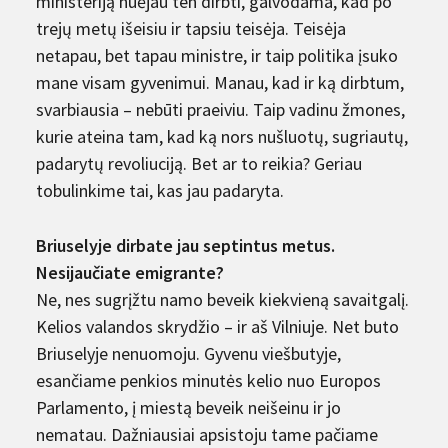
ministeriją nuėjau ten dirbti, galvodama, kad po
trejų metų išeisiu ir tapsiu teisėja. Teisėja
netapau, bet tapau ministre, ir taip politika įsuko
mane visam gyvenimui. Manau, kad ir ką dirbtum,
svarbiausia – nebūti praeiviu. Taip vadinu žmones,
kurie ateina tam, kad ką nors nušluotų, sugriautų,
padarytų revoliuciją. Bet ar to reikia? Geriau
tobulinkime tai, kas jau padaryta.
Briuselyje dirbate jau septintus metus.
Nesijaučiate emigrante?
Ne, nes sugrįžtu namo beveik kiekvieną savaitgalį.
Kelios valandos skrydžio – ir aš Vilniuje. Net buto
Briuselyje nenuomoju. Gyvenu viešbutyje,
esančiame penkios minutės kelio nuo Europos
Parlamento, į miestą beveik neišeinu ir jo
nematau. Dažniausiai apsistoju tame pačiame