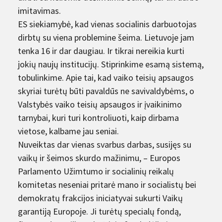
imitavimas.
ES siekiamybė, kad vienas socialinis darbuotojas
dirbtų su viena problemine šeima. Lietuvoje jam
tenka 16 ir dar daugiau. Ir tikrai nereikia kurti
jokių naujų institucijų. Stiprinkime esamą sistemą,
tobulinkime. Apie tai, kad vaiko teisių apsaugos
skyriai turėtų būti pavaldūs ne savivaldybėms, o
Valstybės vaiko teisių apsaugos ir įvaikinimo
tarnybai, kuri turi kontroliuoti, kaip dirbama
vietose, kalbame jau seniai.
Nuveiktas dar vienas svarbus darbas, susijęs su
vaikų ir šeimos skurdo mažinimu, – Europos
Parlamento Užimtumo ir socialinių reikalų
komitetas neseniai pritarė mano ir socialistų bei
demokratų frakcijos iniciatyvai sukurti Vaikų
garantiją Europoje. Ji turėtų specialų fondą,