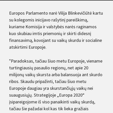
Europos Parlamento narė Vilija Blinkevičiūtė kartu
su kolegomis inicijavo rašytinį pareiškimą,
kuriame Komisija ir valstybės narės raginamos
kuo skubiau imtis priemonių ir skirti didesnį
finansavimą, kovojant su vaikų skurdu ir socialine
atskirtimi Europoje.
"Paradoksas, tačiau šiuo metu Europoje, viename
turtingiausių pasaulio regionų, net apie 20
milijonų vaikų skursta arba balansuoja ant skurdo
ribos. Skaudu pripažinti, tačiau šiuo metu
Europoje daugiau yra skurstančiųjų vaikų nei
suaugusiųjų. Strategijoje „Europa 2020“
įsipareigojome iš viso panaikinti vaikų skurdą,
tačiau šie pažadai kol kas tik lieka gražiais