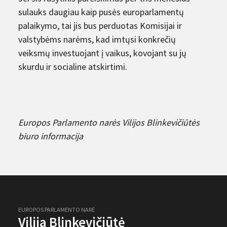
sulauks daugiau kaip pusės europarlamentų
palaikymo, tai jis bus perduotas Komisijai ir
valstybėms narėms, kad imtųsi konkrečių
veiksmų investuojant į vaikus, kovojant su jų
skurdu ir socialine atskirtimi.
Europos Parlamento narės Vilijos Blinkevičiūtės
biuro informacija
EUROPOS PARLAMENTO NARĖ
Vilija Blinkevičiūtė