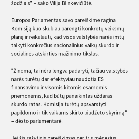
žodžiais" – sako Vilija Blinkevičiūtė.
Europos Parlamentas savo pareiškime ragina
Komisiją kuo skubiau parengti konkretų veiksmų
planą ir reikalauti, kad visos valstybės narės imtų
taikyti konkrečius nacionalinius vaikų skurdo ir
socialinės atskirties mažinimo tikslus.
"Žinoma, tai nėra lengva padaryti, tačiau valstybės
narės turėtų dar efektyviau naudotis ES
finansavimu ir visomis kitomis esamomis
priemonėmis, kad būtų panaikintas uždaras
skurdo ratas. Komisija turėtų apsvarstyti
papildomo ir tik vaikams skirto biudžeto skyrimą."
– dėsto parlamentarė.
Jei šis rašytinis pareiškimas per tris mėnesius