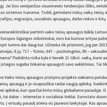
ygį. Jei šios senėjančios visuomenės tendencijos išliks, netol
os sistemos tvarumui. Todėl, gerindami mūsų vaikų teisių aps
fijos, migracijos, socialinės apsaugos, darbo rinkos ir kitų 
ienareikšmiškai įvertinti vaiko teisių apsaugos būklę Lietuvo
Europos Sąjungos vidutiniokai, nors kai kuriose srityse pažen
mpti turime dar daug kur. Užtenka tik prisiminti, jog per 201
atvejai, iš jų: 717 – fizinio, 647 – psichologinio, 90 – seksual
nama? Padidinta rizika kyla ir beveik 21 tūkst. vaikų, kurie a
įstaigos sugeba tinkamai apsaugoti savo auklėtinius. Tai tik 
 Vaiko teisių apsaugos įstatymo projekte siekiama patobulinti
eisių apsaugą ir jo visapusiškai raidai saugią aplinką. Sveiki
nei aplinkai, kuri sparčiai kinta mūsų globaliame pasaulyje. Iš
ė, tai dabar – internetas ir socialiniai tinklai. Eurostato du
tu. Į virtualų pasaulį ateina vis jaunesni lankytojai. Kas aps