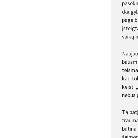
pasekm
daugyb
pagalbo
įsteig
vaikų i
Naujuoj
bausmi
teisma
kad to
keisti 
nebus p
Tą patį
trauma
būtina 
šeimom