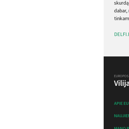
skurdą
dabar, 
tinkama
DELFI.
EUROPOS
Vili
APIE E
NAUJIE
MANO P