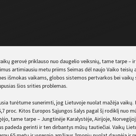
aikų gerovė priklauso nuo daugelio veiksnių, tame tarpe – ir
imus artimiausiu metu priims Seimas dėl naujo Vaiko teisių 
ines išmokas vaikams, globos sistemos pertvarkos bei vaikų
pusias šios srities problemas.
usia turėtume sunerimti, jog Lietuvoje nuolat mažėja vaikų.
,7 proc. Kitos Europos Sąjungos šalys pagal šį rodiklį nuo mū
jo, tame tarpe – Jungtinėje Karalystėje, Airijoje, Norvegijoje
us padeda gerinti ir ten dirbantys mūsų tautiečiai. Vaikų Li
rpu 65 metų ir vyresnio amžiaus žmonių nuolat daugėja ir pra