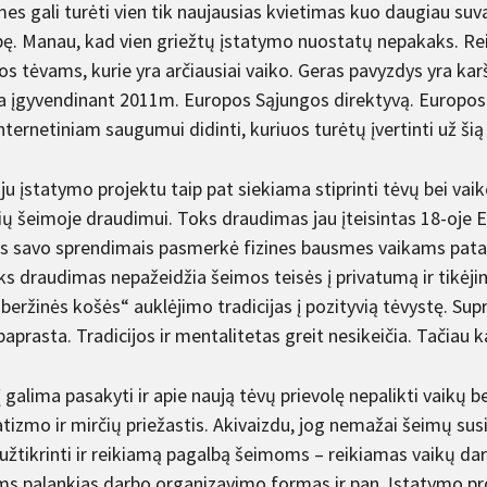
es gali turėti vien tik naujausias kvietimas kuo daugiau suv
ę. Manau, kad vien griežtų įstatymo nuostatų nepakaks. Reik
s tėvams, kurie yra arčiausiai vaiko. Geras pavyzdys yra karšt
ta įgyvendinant 2011m. Europos Sąjungos direktyvą. Europo
nternetiniam saugumui didinti, kuriuos turėtų įvertinti už ši
u įstatymo projektu taip pat siekiama stiprinti tėvų bei vaik
ų šeimoje draudimui. Toks draudimas jau įteisintas 18-oje 
s savo sprendimais pasmerkė fizines bausmes vaikams patais
ks draudimas nepažeidžia šeimos teisės į privatumą ir tikėji
„beržinės košės“ auklėjimo tradicijas į pozityvią tėvystę. Sup
aprasta. Tradicijos ir mentalitetas greit nesikeičia. Tačiau k
 galima pasakyti ir apie naują tėvų prievolę nepalikti vaikų b
tizmo ir mirčių priežastis. Akivaizdu, jog nemažai šeimų sus
užtikrinti ir reikiamą pagalbą šeimoms – reikiamas vaikų darž
s palankias darbo organizavimo formas ir pan. Įstatymo pro