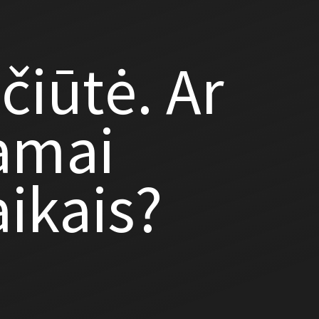
ičiūtė. Ar
amai
aikais?