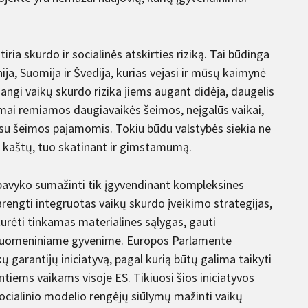
ria skurdo ir socialinės atskirties riziką. Tai būdinga
ja, Suomija ir Švedija, kurias vejasi ir mūsų kaimynė
dangi vaikų skurdo rizika jiems augant didėja, daugelis
omai remiamos daugiavaikės šeimos, neįgalūs vaikai,
a su šeimos pajamomis. Tokiu būdu valstybės siekia ne
mo kaštų, tuo skatinant ir gimstamumą.
ą pavyko sumažinti tik įgyvendinant kompleksines
engti integruotas vaikų skurdo įveikimo strategijas,
rėti tinkamas materialines sąlygas, gauti
visuomeniniame gyvenime. Europos Parlamente
ų garantijų iniciatyvą, pagal kurią būtų galima taikyti
tiems vaikams visoje ES. Tikiuosi šios iniciatyvos
socialinio modelio rengėjų siūlymų mažinti vaikų