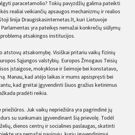
algyti paracetamolio? Tokių pavyzdžių galima pateikti
ės realiai veikiančių apsaugos mechanizmų ir realios
oji linija Draugiskasinternetas.lt, kuri Lietuvoje
s Parlamentas yra pateikęs nemažai konkrečių siūlymų
ą problemą atsakingos institucijos.
o atstovų atsakomybę. Visiškai pritariu vaikų fizinių
Europos Sąjungos valstybių. Europos Žmogaus Teisių
os įstaigose, mokyklose ir šeimoje bei konstatavo,
mą. Manau, kad atėjo laikas ir mums apsispręsti bei
rantu, kad greitai įgyvendinti šiuos gražius ketinimus
ažkada pradėti reikia.
e priežiūros. Juk vaikų nepriežiūra yra pagrindinė jų
idurs su sunkumais įgyvendinant šią prievolę. Todėl
elių, dienos centrų ir socialines paslaugas, skatinti
jekte yra nemažai naujovių, kurių įgyvendinimui