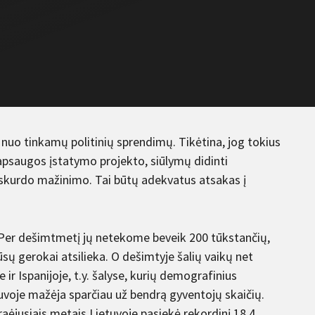
 nuo tinkamų politinių sprendimų. Tikėtina, jog tokius
apsaugos įstatymo projekto, siūlymų didinti
 skurdo mažinimo. Tai būtų adekvatus atsakas į
 Per dešimtmetį jų netekome beveik 200 tūkstančių,
sų gerokai atsilieka. O dešimtyje šalių vaikų net
 ir Ispanijoje, t.y. šalyse, kurių demografinius
etuvoje mažėja sparčiau už bendrą gyventojų skaičių.
ėjusiais metais Lietuvoje pasiekė rekordinį 18,4