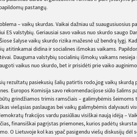
 papildomų pastangų.
oblema – vaikų skurdas. Vaikai dažniau už suaugusiuosius pati
ui ES valstybių. Geriausiai savo vaikus nuo skurdo saugo Dani
 Šiose šalyse vaikų skurdo rizika mažesnė už bendrą lygį. Ka
bių atitinkamai didina ir socialines išmokas vaikams. Papild
i tėvai. Dauguma valstybių socialinių išmokų vaikams nesiej
augoti vaikus nuo skurdo, bet ir prisidėti prie vaiko augini
sių rezultatų pasiekusių šalių patirtis rodo,jog vaikų skurd
nes. Europos Komisija savo rekomendacijose siūlo šalims par
 būtų grindžiamos trimis ramsčiais – galimybėmis šeimoms tu
škas viešąsias paslaugas bei vaikų galimybėmis dalyvauti 
emokratų frakcijos vardu pasiūliau visiškai naują idėją – Vaik
čias, finansiškai pagrįstas priemones, kurios padėtų skurstan
ymo. O Lietuvoje kol kas ypač pasigendu viešų diskusijų dėl 