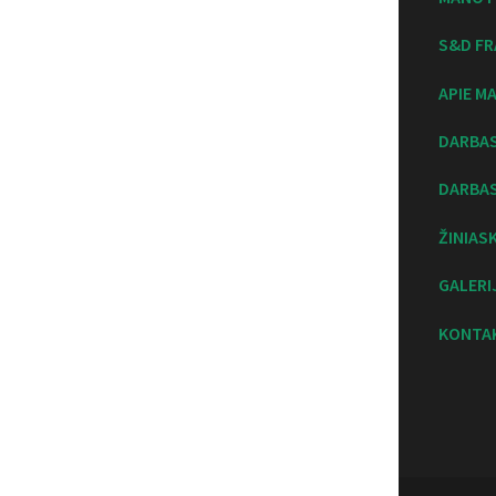
S&D FR
APIE M
DARBA
DARBAS
ŽINIAS
GALERI
KONTA