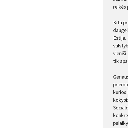
reikės
Kita pr
daugeli
Estija.
valsty
vieniš
tik aps
Geriau
priemo
kurios
kokybi
Sociald
konkre
palaik