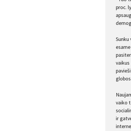
proc. l
apsaug
demogra
Sunku v
esame 
pasite
vaikus 
pavieši
globos 
Naujame
vaiko t
sociali
ir gatv
interne