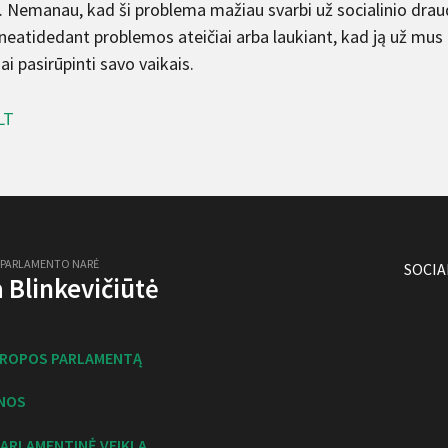
. Nemanau, kad ši problema mažiau svarbi už socialinio draud
neatidedant problemos ateičiai arba laukiant, kad ją už mus i
i pasirūpinti savo vaikais.
LT
 PARLAMENTO NARĖ
SOCIA
ja Blinkevičiūtė
UROPOS PARLAMENTĄ
NOS
ARLAMENTINĖ VEIKLA