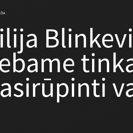
ŽIA
ilija Blinkev
ebame tink
asirūpinti v