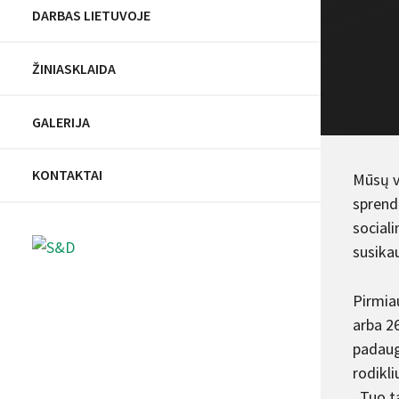
DARBAS LIETUVOJE
ŽINIASKLAIDA
GALERIJA
KONTAKTAI
Mūsų v
sprend
social
susikau
Pirmia
arba 26
padaugė
rodikli
Tuo ta