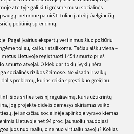
imoje ateityje gali kilti grėsmė mūsų socialinės
augą, neturime pamiršti toliau į ateitį žvelgiančių
sričių politinių sprendimų.
je. Pagal įvairius ekspertų vertinimus šiuo požiūriu
gėme toliau, kai kur atsilikome. Tačiau aišku viena –
3 metus Lietuvoje registruoti 1454 smurto prieš
inio smurto atvejai. O kiek dar tokių įvykių nėra
uga socialinės rizikos šeimose. Ne visada ir vaikų
dalis problemų, kurias reikia spręsti kuo greičiau.
 šios srities teisinį reguliavimą, kuris užtikrintų
ntina, jog projekte didelis dėmesys skiriamas vaiko
 tiesų, jei anksčiau socialinėje aplinkoje vyravo kiemas
omenimis Lietuvoje net 94 proc. jaunuolių naudojasi
augos juos nuo realių, o ne nuo virtualių pavojų? Kokias