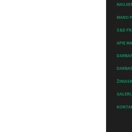
NAUJIE
MANO P
S&D FR
APIE M
DARBA
DARBAS
ŽINIAS
GALERI
KONTA