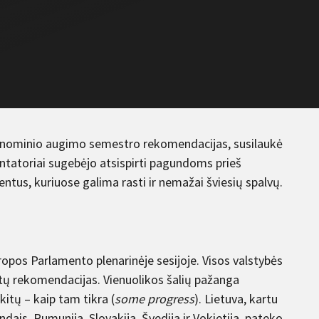
konominio augimo semestro rekomendacijas, susilaukė
ntatoriai sugebėjo atsispirti pagundoms prieš
entus, kuriuose galima rasti ir nemažai šviesių spalvų.
os Parlamento plenarinėje sesijoje. Visos valstybės
tų rekomendacijas. Vienuolikos šalių pažanga
 kitų – kaip tam tikra (
some progress
). Lietuva, kartu
ndais, Rumunija, Slovakija, Švedija ir Vokietija, pateko