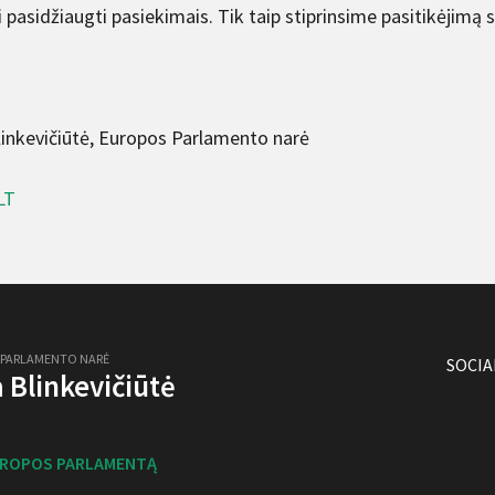
 pasidžiaugti pasiekimais. Tik taip stiprinsime pasitikėjimą 
Blinkevičiūtė, Europos Parlamento narė
LT
 PARLAMENTO NARĖ
SOCIA
ja Blinkevičiūtė
UROPOS PARLAMENTĄ