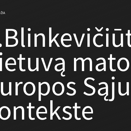
ŽIA
.Blinkevičiū
ietuvą mat
uropos Sąj
ontekste