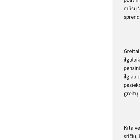
mūsų V
sprend
Greitai
ilgalai
pensin
ilgiau 
pasiek
greitų
Kita ve
sričių,