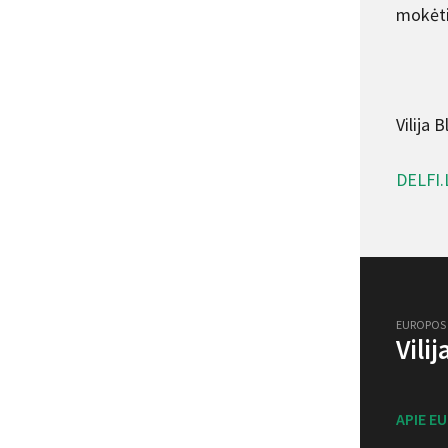
mokėti
Vilija 
DELFI.
EUROPOS
Vili
APIE E