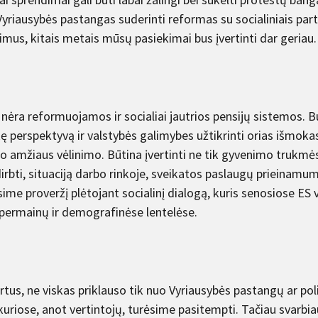
yriausybės pastangas suderinti reformas su socialiniais part
imus, kitais metais mūsų pasiekimai bus įvertinti dar geriau.
 nėra reformuojamos ir socialiai jautrios pensijų sistemos. Bū
kę perspektyvą ir valstybės galimybes užtikrinti orias išmoka
io amžiaus vėlinimo. Būtina įvertinti ne tik gyvenimo trukmė
dirbti, situaciją darbo rinkoje, sveikatos paslaugų prieinamu
sime proveržį plėtojant socialinį dialogą, kuris senosiose E
 permainų ir demografinėse lentelėse.
rtus, ne viskas priklauso tik nuo Vyriausybės pastangų ar polit
 kuriose, anot vertintojų, turėsime pasitempti. Tačiau svarbiaus