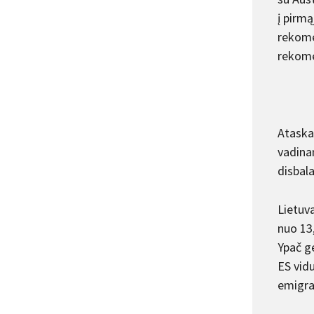
į pirm
rekome
rekome
Ataska
vadina
disbal
Lietuv
nuo 13,
Ypač ge
ES vid
emigra