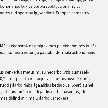
 ekonominės būklės bei perspektyvų analizė su
arės turi sparčiau įgyvendinti Europos semestro
. Mūsų ekonomikos atsigavimas po ekonominės krizės
opos Komisija neturėjo pastabų dėl makroekonominio
uosius penkerius metus mūsų nedarbo lygis sumažėjo
0,2 proc. punkto ir praėjusiais metais buvo 9,4 proc.
oti į darbo rinką ilgalaikius bedarbius. Sparčiau nei
). Įtakos turėjo ir didėjantis darbo našumas, dėl
dimas didinti minimalų darbo užmokestį.