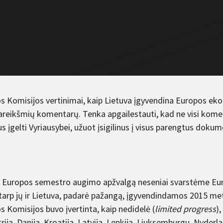
s Komisijos vertinimai, kaip Lietuva įgyvendina Europos e
areikšmių komentarų. Tenka apgailestauti, kad ne visi kome
s įgelti Vyriausybei, užuot įsigilinus į visus parengtus dokum
 Europos semestro augimo apžvalgą neseniai svarstėme Europ
 tarp jų ir Lietuva, padarė pažangą, įgyvendindamos 2015 me
 Komisijos buvo įvertinta, kaip nedidelė (
limited progress
),
rija, Danija, Kroatija, Latvija, Lenkija, Liuksemburgu, Nyderla