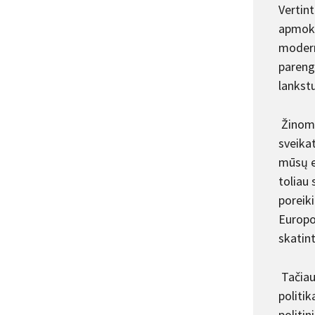
Vertin
apmokes
modern
parengt
lankst
Žinoma
sveika
mūsų e
toliau
poreik
Europo
skatint
Tačiau 
politik
politin