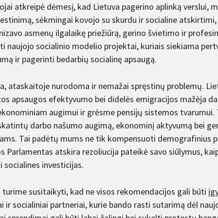
tojai atkreipė dėmesį, kad Lietuva pagerino aplinką verslu
tinimą, sėkmingai kovojo su skurdu ir socialine atskirtimi, t
izavo asmenų ilgalaikę priežiūrą, gerino švietimo ir profesi
i naujojo socialinio modelio projektai, kuriais siekiama pert
umą ir pagerinti bedarbių socialinę apsaugą.
, ataskaitoje nurodoma ir nemažai spręstinų problemų. 
tos apsaugos efektyvumo bei didelės emigracijos mažėja darb
konominiam augimui ir grėsme pensijų sistemos tvarumui. Todė
 skatintų darbo našumo augimą, ekonominį aktyvumą bei geres
iams. Tai padėtų mums ne tik kompensuoti demografinius pr
s Parlamentas atskira rezoliucija pateikė savo siūlymus, kai
i socialines investicijas.
turime susitaikyti, kad ne visos rekomendacijos gali būti įgy
ai ir socialiniai partneriai, kurie bando rasti sutarimą dėl nau
iai sprendimai gali būti labai žalingi bei sukelti protestų ba