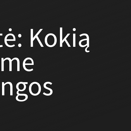
tė: Kokią
ome
ungos