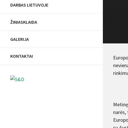
DARBAS LIETUVOJE
ŽINIASKLAIDA
GALERIJA
KONTAKTAI
Europo
nevien
rinkimu
Metinę
narės,
Europos
su Aust