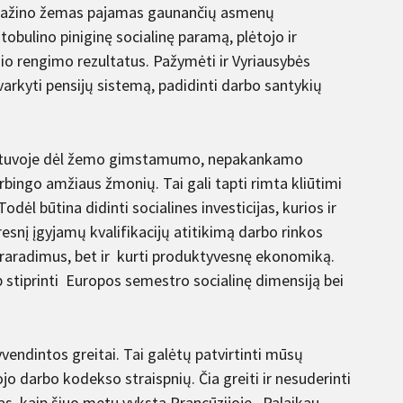
i, mažino žemas pajamas gaunančių asmenų
obulino piniginę socialinę paramą, plėtojo ir
nio rengimo rezultatus. Pažymėti ir Vyriausybės
varkyti pensijų sistemą, padidinti darbo santykių
Lietuvoje dėl žemo gimstamumo, nepakankamo
ingo amžiaus žmonių. Tai gali tapti rimta kliūtimi
l būtina didinti socialines investicijas, kurios ir
nį įgyjamų kvalifikacijų atitikimą darbo rinkos
aradimus, bet ir kurti produktyvesnę ekonomiką.
p stiprinti Europos semestro socialinę dimensiją bei
vendintos greitai. Tai galėtų patvirtinti mūsų
jojo darbo kodekso straispnių. Čia greiti ir nesuderinti
ngas, kaip šiuo metu vyksta Prancūzijoje. Palaikau