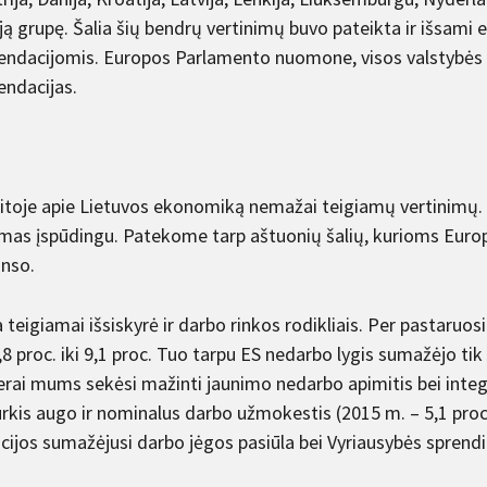
ąją grupę. Šalia šių bendrų vertinimų buvo pateikta ir išsami
ndacijomis. Europos Parlamento nuomone, visos valstybės n
ndacijas.
itoje apie Lietuvos ekonomiką nemažai teigiamų vertinimų
mas įspūdingu. Patekome tarp aštuonių šalių, kurioms Eur
anso.
a teigiamai išsiskyrė ir darbo rinkos rodikliais. Per pastar
8 proc. iki 9,1 proc. Tuo tarpu ES nedarbo lygis sumažėjo tik 
rai mums sekėsi mažinti jaunimo nedarbo apimitis bei integru
urkis augo ir nominalus darbo užmokestis (2015 m. – 5,1 proc.
cijos sumažėjusi darbo jėgos pasiūla bei Vyriausybės spren