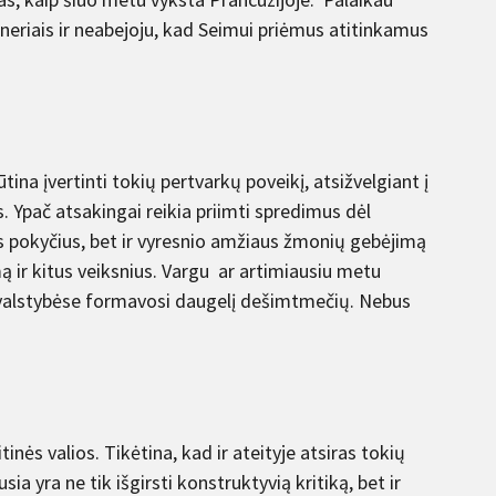
neriais ir neabejoju, kad Seimui priėmus atitinkamus
tina įvertinti tokių pertvarkų poveikį, atsižvelgiant į
s. Ypač atsakingai reikia priimti spredimus dėl
s pokyčius, bet ir vyresnio amžiaus žmonių gebėjimą
mą ir kitus veiksnius. Vargu ar artimiausiu metu
S valstybėse formavosi daugelį dešimtmečių. Nebus
inės valios. Tikėtina, kad ir ateityje atsiras tokių
ia yra ne tik išgirsti konstruktyvią kritiką, bet ir