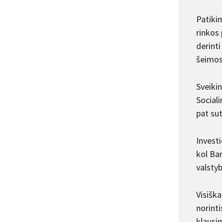
Patiki
rinkos
derint
šeimos
Sveiki
Sociali
pat sut
Investi
kol Bar
valstyb
Visiška
norinti
klausim