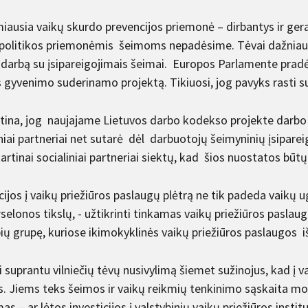
miausia vaikų skurdo prevencijos priemonė – dirbantys ir gera
 politikos priemonėmis šeimoms nepadėsime. Tėvai dažniau
i darbą su įsipareigojimais šeimai. Europos Parlamente pradė
 gyvenimo suderinamo projektą. Tikiuosi, jog pavyks rasti 
ntina, jog naujajame Lietuvos darbo kodekso projekte darb
niai partneriai net sutarė dėl darbuotojų šeimyninių įsiparei
artinai socialiniai partneriai siektų, kad šios nuostatos bū
cijos į vaikų priežiūros paslaugų plėtrą ne tik padeda vaikų 
selonos tikslų, - užtikrinti tinkamas vaikų priežiūros paslau
ių grupę, kuriose ikimokyklinės vaikų priežiūros paslaugos iš
i suprantu vilniečių tėvų nusivylimą šiemet sužinojus, kad į v
s. Jiems teks šeimos ir vaikų reikmių tenkinimo sąskaita mok
as – ar lėtos investicijos į valstybinių vaikų priežiūros instit