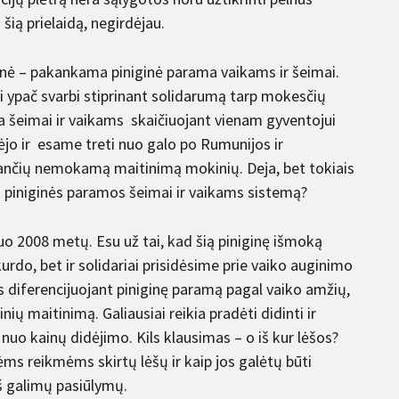
šią prielaidą, negirdėjau.
nė – pakankama piniginė parama vaikams ir šeimai.
ri ypač svarbi stiprinant solidarumą tarp mokesčių
 šeimai ir vaikams skaičiuojant vienam gyventojui
žėjo ir esame treti nuo galo po Rumunijos ir
nančių nemokamą maitinimą mokinių. Deja, bet tokiais
i piniginės paramos šeimai ir vaikams sistemą?
nuo 2008 metų. Esu už tai, kad šią piniginę išmoką
rdo, bet ir solidariai prisidėsime prie vaiko auginimo
s diferencijuojant piniginę paramą pagal vaiko amžių,
 maitinimą. Galiausiai reikia pradėti didinti ir
uo kainų didėjimo. Kils klausimas – o iš kur lėšos?
s reikmėms skirtų lėšų ir kaip jos galėtų būti
 iš galimų pasiūlymų.