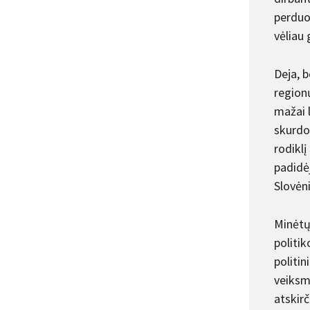
perduod
vėliau 
Deja, b
region
mažai l
skurdo 
rodiklį
padidėj
Slovėni
Minėtų
politik
politin
veiksm
atskirč