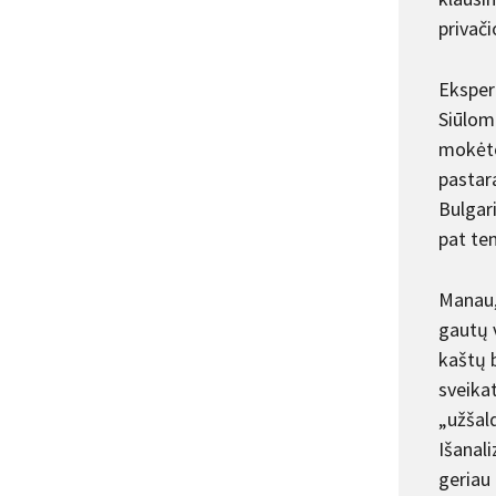
privač
Eksper
Siūloma
mokėto
pastara
Bulgar
pat te
Manau, 
gautų v
kaštų 
sveika
„užšal
Išanal
geriau