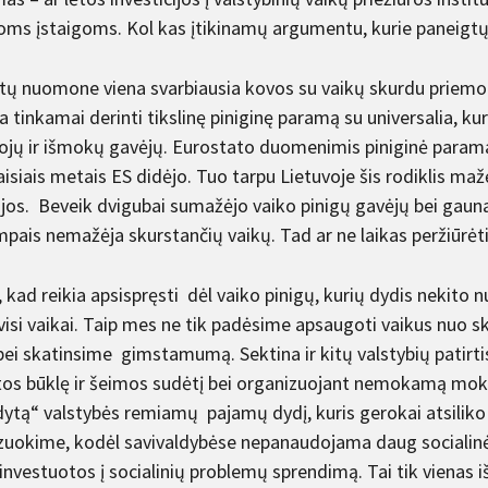
ioms įstaigoms. Kol kas įtikinamų argumentu, kurie paneigtų 
tų nuomone viena svarbiausia kovos su vaikų skurdu priemo
 tinkamai derinti tikslinę piniginę paramą su universalia, ku
jų ir išmokų gavėjų. Eurostato duomenimis piniginė parama
isiais metais ES didėjo. Tuo tarpu Lietuvoje šis rodiklis ma
ijos. Beveik dvigubai sumažėjo vaiko pinigų gavėjų bei gau
mpais nemažėja skurstančių vaikų. Tad ar ne laikas peržiūrėt
kad reikia apsispręsti dėl vaiko pinigų, kurių dydis nekito 
isi vaikai. Taip mes ne tik padėsime apsaugoti vaikus nuo sku
bei skatinsime gimstamumą. Sektina ir kitų valstybių patirti
tos būklę ir šeimos sudėtį bei organizuojant nemokamą mokinių
dytą“ valstybės remiamų pajamų dydį, kuris gerokai atsiliko n
izuokime, kodėl savivaldybėse nepanaudojama daug socialinėm
 investuotos į socialinių problemų sprendimą. Tai tik vienas