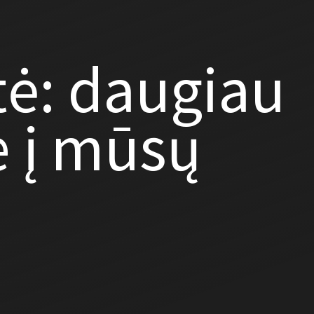
tė: daugiau
 į mūsų