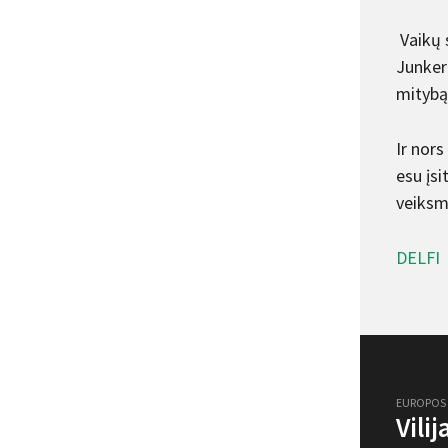
Vaikų 
Junker
mitybą
Ir nors
esu įsi
veiksmi
DELFI
EUROPOS
Vili