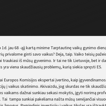
o 1d. jau 68 -ąjį kartą minime Tarptautinę vaikų gynimo dieną.
ių privalome ginti savo vaikus? Deja, taip. Vaiko teisių paže
i traukiasi iš mūsų gyvenimo. Ir tai ne tik Lietuvoje, bet ir 
is yra viena skaudžiausių problemų, kurią siekia spręsti ES.
ai Europos Komisijos ekspertai įvertino, kaip įgyvendinamos
cijų į vaikus skatinimo. Akivaizdu, jog skurdas ne tik skaudžia
 vaikams dažnai sunkiau sekasi mokytis, įgyti norimą profesij
. Tai tampa sunkiai pakeliama našta mūsų senėjančiai visuom
is žmogus. Pagrindinis investicijų į vaikus tikslas yra ištrauk