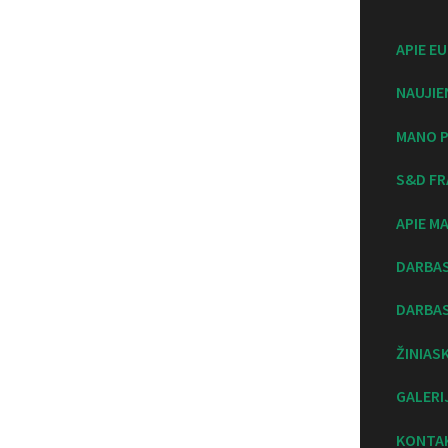
APIE E
NAUJIE
MANO P
S&D FR
APIE M
DARBA
DARBAS
ŽINIAS
GALERI
KONTA