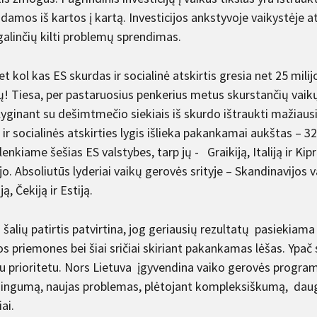
amos iš kartos į kartą. Investicijos ankstyvoje vaikystėje a
galinčių kilti problemų sprendimas.
et kol kas ES skurdas ir socialinė atskirtis gresia net 25 mil
ų! Tiesa, per pastaruosius penkerius metus skurstančių vaikų
yginant su dešimtmečio siekiais iš skurdo ištraukti mažiausi
ir socialinės atskirties lygis išlieka pakankamai aukštas – 32
 lenkiame šešias ES valstybes, tarp jų - Graikiją, Italiją ir K
o. Absoliutūs lyderiai vaikų gerovės srityje – Skandinavijos 
ją, Čekiją ir Estiją.
 šalių patirtis patvirtina, jog geriausių rezultatų pasiekia
os priemones bei šiai sričiai skiriant pakankamas lėšas. Ypač s
iu prioritetu. Nors Lietuva įgyvendina vaiko gerovės programą
ingumą, naujas problemas, plėtojant kompleksiškumą, daugia
iai.