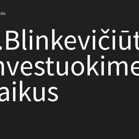
ŽIA
.Blinkevičiū
nvestuokime
aikus