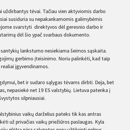
i uždirbantys tėvai. Tačiau vien aktyviomis darbo
siai susiduria su nepakankamomis galimybėmis
jome svarstyti direktyvos dėl geresnio darbo ir
sutarimą dėl šio ypač svarbaus dokumento.
o santykių lankstumo nesiekiama šeimos sąskaita.
gojimų gerbimo įteisinimo. Noriu palinkėti, kad taip
tų realiai įgyvendinamos.
ugdymui, bet ir sudaro sąlygas tėvams dirbti. Deja, bet
gas, nepasiekė net 19 ES valstybių. Lietuva patenka į
vystytos silpniausiai.
alstybinius vaikų darželius pateks tik kas antras
ėti už privačias vaikų priežiūros paslaugas. Kyla
ucijų plėtrą nėra sąlygotos noru užtikrinti pelnus