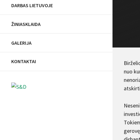
DARBAS LIETUVOJE
ŽINIASKLAIDA
GALERIJA
KONTAKTAI
Birželi
nuo kur
nenoria
atskirt
Neseni
investi
Tokiems
gerovę
dirbant