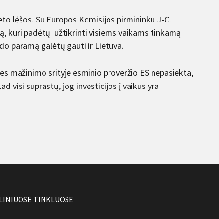
eto lėšos. Su Europos Komisijos pirmininku J-C.
ją, kuri padėtų užtikrinti visiems vaikams tinkamą
ndo paramą galėtų gauti ir Lietuva.
ties mažinimo srityje esminio proveržio ES nepasiekta,
ad visi suprastų, jog investicijos į vaikus yra
LINIUOSE TINKLUOSE