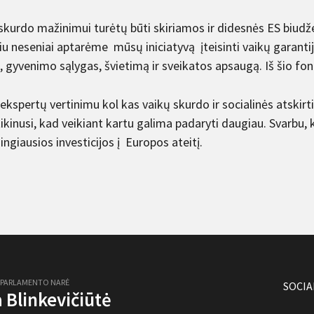
skurdo mažinimui turėtų būti skiriamos ir didesnės ES biudž
iu neseniai aptarėme mūsų iniciatyvą įteisinti vaikų garanti
, gyvenimo sąlygas, švietimą ir sveikatos apsaugą. Iš šio fo
 ekspertų vertinimu kol kas vaikų skurdo ir socialinės atskir
tikinusi, kad veikiant kartu galima padaryti daugiau. Svarbu, k
ngiausios investicijos į Europos ateitį.
 PARLAMENTO NARĖ
SOCIA
ja Blinkevičiūtė