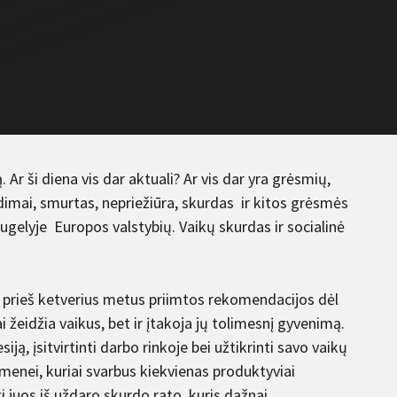
 Ar ši diena vis dar aktuali? Ar vis dar yra grėsmių,
idimai, smurtas, nepriežiūra, skurdas ir kitos grėsmės
daugelyje Europos valstybių. Vaikų skurdas ir socialinė
 prieš ketverius metus priimtos rekomendacijos dėl
i žeidžia vaikus, bet ir įtakoja jų tolimesnį gyvenimą.
ą, įsitvirtinti darbo rinkoje bei užtikrinti savo vaikų
enei, kuriai svarbus kiekvienas produktyviai
ti juos iš uždaro skurdo rato, kuris dažnai