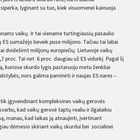
tsiperka, lyginant su tuo, kiek visuomenei kainuoja
ijonams vaikų. Ir tai viename turtingiausių pasaulio
 ES sumažėjo beveik puse milijono. Tačiau tai labai
ai dvidešimt milijonų europiečių. Lietuvoje vaikų
,7 proc. Tai net 6 proc. daugiau už ES vidurkį. Pagal šį
iprą, kuriose skurdo lygis pastaruoju metu ženkliai
valstybės, nors galima paminėti ir naujas ES nares –
ma tik įgyvendinant kompleksines vaikų gerovės
varbu, kad vaikų gerovė taptų realiu ir ilgalaikiu
, manau, kad laikas ją atnaujinti, įvertinant
u dėmesio skiriant vaikų skurdui bei socialinei