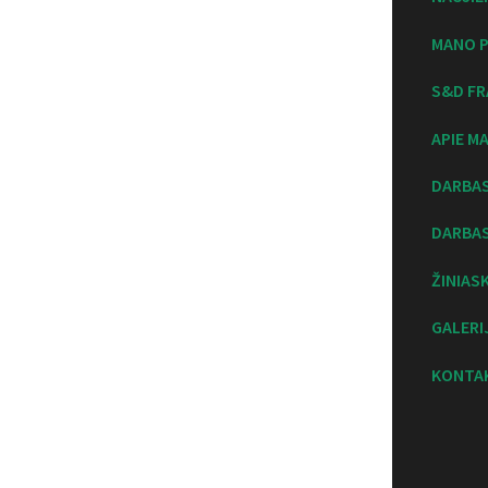
MANO P
S&D FR
APIE M
DARBA
DARBAS
ŽINIAS
GALERI
KONTA