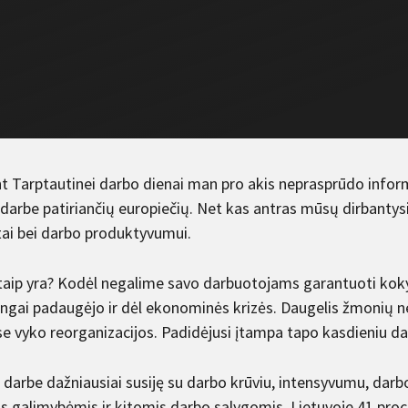
nt Tarptautinei darbo dienai man pro akis neprasprūdo informa
darbe patiriančių europiečių. Net kas antras mūsų dirbantysis
tai bei darbo produktyvumui.
taip yra? Kodėl negalime savo darbuotojams garantuoti koky
ngai padaugėjo ir dėl ekonominės krizės. Daugelis žmonių ne
e vyko reorganizacijos. Padidėjusi įtampa tapo kasdieniu da
i darbe dažniausiai susiję su darbo krūviu, intensyvumu, da
os galimybėmis ir kitomis darbo sąlygomis. Lietuvoje 41 proc.