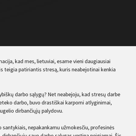
cija, kad mes, lietuviai, esame vieni daugiausiai
 teigia patiriantis stresą, kuris neabejotinai kenkia
biškų darbo sąlygų? Net neabejoju, kad stresų darbe
teko darbo, buvo drastiškai karpomi atlyginimai,
ugelio dirbančiųjų palydovu.
rbo santykiais, nepakankamu užmokesčiu, profesinės
 dirbančiųjų savo darbo sąlygas vertina neigiamai. Šis