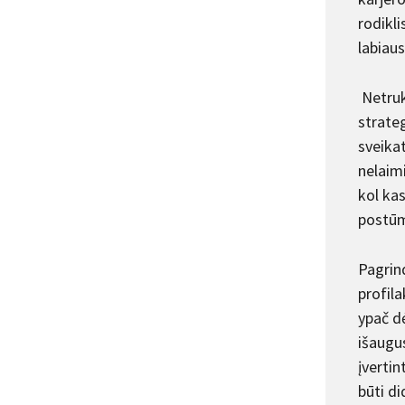
rodikli
labiau
Netruk
strate
sveika
nelaim
kol kas
postūm
Pagrin
profil
ypač dė
išaugus
įverti
būti d