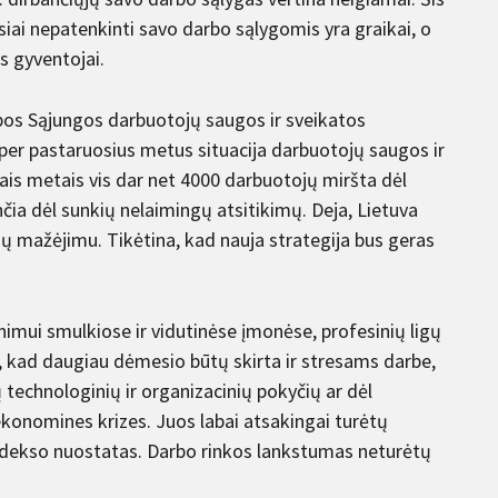
siai nepatenkinti savo darbo sąlygomis yra graikai, o
s gyventojai.
pos Sąjungos darbuotojų saugos ir sveikatos
 per pastaruosius metus situacija darbuotojų saugos ir
ais metais vis dar net 4000 darbuotojų miršta dėl
čia dėl sunkių nelaimingų atsitikimų. Deja, Lietuva
imų mažėjimu. Tikėtina, kad nauja strategija bus geras
nimui smulkiose ir vidutinėse įmonėse, profesinių ligų
, kad daugiau dėmesio būtų skirta ir stresams darbe,
ų technologinių ir organizacinių pokyčių ar dėl
 ekonomines krizes. Juos labai atsakingai turėtų
 kodekso nuostatas. Darbo rinkos lankstumas neturėtų