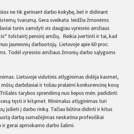
os ne tik gerinant darbo kokybę, bet ir didinant
sistemų tvarumą. Gera sveikata leidžia žmonėms
bdaviai turės samdyti vis daugiau vyresnio amžiaus
olstantį pensinį amžių. Reikia įvertinti ir tai, kad
nuo jaunesnių darbuotojų. Lietuvoje apie 60 proc.
ams. Todėl vyresnio amžiaus žmonių darbo sąlygoms
imas. Lietuvoje vidutinis atlyginimas didėja kasmet,
d mūsų darbdaviai ir toliau pralaimi konkurencinę kovą
 Trišalės tarybos sprendimą nuo liepos mėn. padidinti
cesą tęsti ir kitąmet. Minimalus atlyginimas turi
silieti į darbo rinką. Tačiau būtina didinti ir kitus
ikuotą darbą sumažėjimas neskatina profesiškai
to ir gerai apmokamo darbo šalimi.