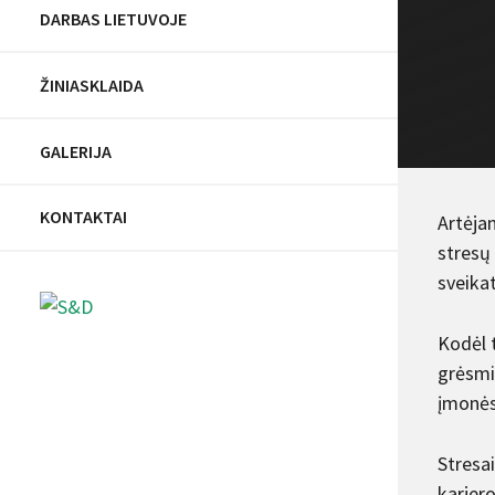
DARBAS LIETUVOJE
ŽINIASKLAIDA
GALERIJA
KONTAKTAI
Artėja
stresų 
sveika
Kodėl 
grėsmi
įmonės
Stresa
karjer