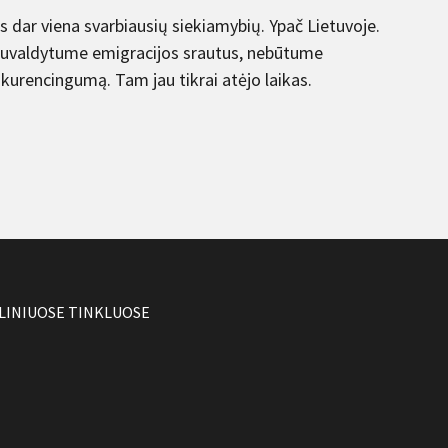
 dar viena svarbiausių siekiamybių. Ypač Lietuvoje.
suvaldytume emigracijos srautus, nebūtume
nkurencingumą. Tam jau tikrai atėjo laikas.
LINIUOSE TINKLUOSE