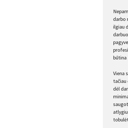
Nepami
darbo 
ilgiau 
darbuo
pagyve
profes
būtina
Viena 
tačiau 
dėl da
minimal
saugoti
atlygi
tobulėt