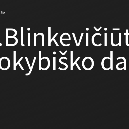
ŽIA
.Blinkevičiū
okybiško da