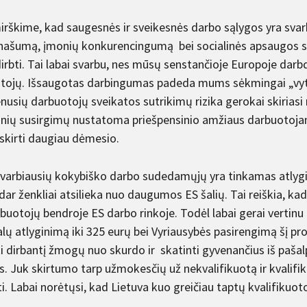
rškime, kad saugesnės ir sveikesnės darbo sąlygos yra svarbi
našumą, įmonių konkurencingumą bei socialinės apsaugos 
dirbti. Tai labai svarbu, nes mūsų senstančioje Europoje dar
tojų. Išsaugotas darbingumas padeda mums sėkmingai „vytis“ t
nusių darbuotojų sveikatos sutrikimų rizika gerokai skiriasi 
inių susirgimų nustatoma priešpensinio amžiaus darbuotoj
 skirti daugiau dėmesio.
svarbiausių kokybiško darbo sudedamųjų yra tinkamas atlygin
dar ženkliai atsilieka nuo daugumos ES šalių. Tai reiškia, ka
rbuotojų bendroje ES darbo rinkoje. Todėl labai gerai vertinu
ų atlyginimą iki 325 eurų bei Vyriausybės pasirengimą šį pro
 dirbantį žmogų nuo skurdo ir skatinti gyvenančius iš pašalpų į
us. Juk skirtumo tarp užmokesčių už nekvalifikuotą ir kvalif
i. Labai norėtųsi, kad Lietuva kuo greičiau taptų kvalifikuo