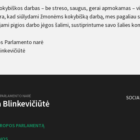
kokybiškos darbas – be streso, saugus, gerai apmokamas – vis
kra, kad siūlydami žmonėms kokybišką darbą, mes pagaliau 
jami pigios darbo jėgos šalimi, sustiprintume savo šalies ko
s Parlamento narė
Blinkevičiūtė
 PARLAMENTO NARĖ
SOCIA
ja Blinkevičiūtė
UROPOS PARLAMENTĄ
NOS