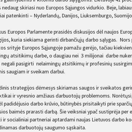
s nedaug skiriasi nuo Europos Sąjungos vidurkio. Beje, labiau
siai patenkinti – Nyderlandų, Danijos, Liuksemburgo, Suomijo
us Europos Parlamente prasidės diskusijos dėl naujos Euro
gijos, kuria siekiama gerinti dirbančiųjų darbo sąlygas. Nors
tos srityje Europos Sąjungoje pamažu gerėjo, tačiau kiekvien
ingų atsitikimų darbe, o daugiau nei 3 milijonai darbe nuken
 negali pasigirti nelaimingų atsitikimų ir profesinių susirg
is saugiam ir sveikam darbui.
dinis strategijos dėmesys skiriamas saugos ir sveikatos geri
aktikai ir vyresnio amžiaus darbuotojų problemoms. Norėtųsi
l padidėjusio darbo krūvio, būtinybės prisitaikyti prie sparči
ios baimės prarasti darbą. Šie veiksniai ypač sustiprėja per
nti ir socialiniai partneriai aptardami naujas Lietuvos darbo
idinamas darbuotojų saugumo sąskaita.