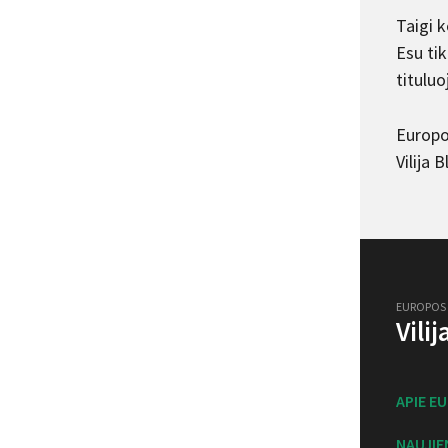
Taigi 
Esu ti
tituluo
Europo
Vilija 
EUROPOS
Vili
APIE E
NAUJIE