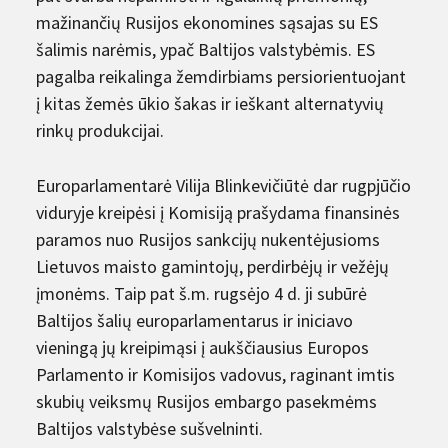
mažinančių Rusijos ekonomines sąsajas su ES
šalimis narėmis, ypač Baltijos valstybėmis. ES
pagalba reikalinga žemdirbiams persiorientuojant
į kitas žemės ūkio šakas ir ieškant alternatyvių
rinkų produkcijai.
Europarlamentarė Vilija Blinkevičiūtė dar rugpjūčio
viduryje kreipėsi į Komisiją prašydama finansinės
paramos nuo Rusijos sankcijų nukentėjusioms
Lietuvos maisto gamintojų, perdirbėjų ir vežėjų
įmonėms. Taip pat š.m. rugsėjo 4 d. ji subūrė
Baltijos šalių europarlamentarus ir iniciavo
vieningą jų kreipimąsi į aukščiausius Europos
Parlamento ir Komisijos vadovus, raginant imtis
skubių veiksmų Rusijos embargo pasekmėms
Baltijos valstybėse sušvelninti.