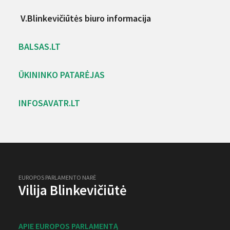
V.Blinkevičiūtės biuro informacija
BALSAS.LT
ŪKININKO PATARĖJAS
INFOSAVATR.LT
EUROPOS PARLAMENTO NARĖ
Vilija Blinkevičiūtė
APIE EUROPOS PARLAMENTĄ