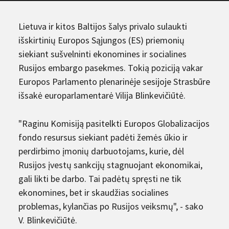
Lietuva ir kitos Baltijos šalys privalo sulaukti
išskirtinių Europos Sąjungos (ES) priemonių
siekiant sušvelninti ekonomines ir socialines
Rusijos embargo pasekmes. Tokią poziciją vakar
Europos Parlamento plenarinėje sesijoje Strasbūre
išsakė europarlamentarė Vilija Blinkevičiūtė.
"Raginu Komisiją pasitelkti Europos Globalizacijos
fondo resursus siekiant padėti žemės ūkio ir
perdirbimo įmonių darbuotojams, kurie, dėl
Rusijos įvestų sankcijų stagnuojant ekonomikai,
gali likti be darbo. Tai padėtų spręsti ne tik
ekonomines, bet ir skaudžias socialines
problemas, kylančias po Rusijos veiksmų", - sako
V. Blinkevičiūtė.