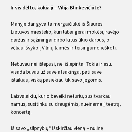
Ir vis dėlto, kokia ji – Vilija Blinkevičiūtė?
Manyje dar gyva ta mergaičiukė iš Šiaurės
Lietuvos miestelio, kuri labai gerai mokėsi, ravėjo
daržus ir sąžiningai dirbo kitus ūkio darbus, o
vėliau išvyko į Vilnių laimės ir teisingumo ieškoti.
Nebuvau nei išlepusi, nei išlepinta. Tokia ir esu.
Visada buvau už save atsakinga, pati save
išlaikiau, viską pasiekiau tik savo jėgomis.
Laisvalaikiu, kurio beveiki neturiu, susitvarkau
namus, susitinku su draugėmis, nueiname į teatrą,
koncertą.
Iš savo „silpnybių“ išskirčiau vieną – nulinę