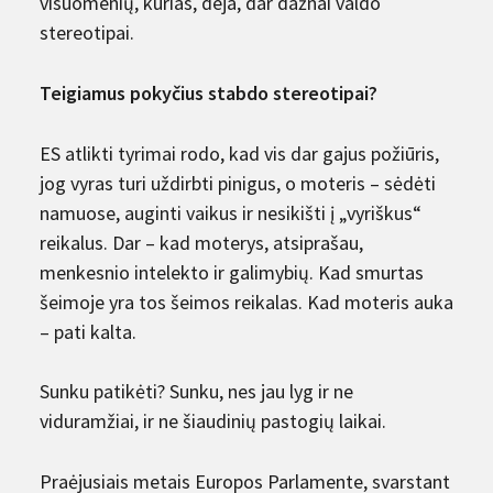
visuomenių, kurias, deja, dar dažnai valdo
stereotipai.
Teigiamus pokyčius stabdo stereotipai?
ES atlikti tyrimai rodo, kad vis dar gajus požiūris,
jog vyras turi uždirbti pinigus, o moteris – sėdėti
namuose, auginti vaikus ir nesikišti į „vyriškus“
reikalus. Dar – kad moterys, atsiprašau,
menkesnio intelekto ir galimybių. Kad smurtas
šeimoje yra tos šeimos reikalas. Kad moteris auka
– pati kalta.
Sunku patikėti? Sunku, nes jau lyg ir ne
viduramžiai, ir ne šiaudinių pastogių laikai.
Praėjusiais metais Europos Parlamente, svarstant