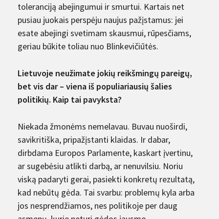
toleranciją abejingumui ir smurtui. Kartais net
pusiau juokais perspėju naujus pažįstamus: jei
esate abejingi svetimam skausmui, rūpesčiams,
geriau būkite toliau nuo Blinkevičiūtės.
Lietuvoje neužimate jokių reikšmingų pareigų,
bet vis dar – viena iš populiariausių šalies
politikių. Kaip tai pavyksta?
Niekada žmonėms nemelavau. Buvau nuoširdi,
savikritiška, pripažįstanti klaidas. Ir dabar,
dirbdama Europos Parlamente, kaskart įvertinu,
ar sugebėsiu atlikti darbą, ar nenuvilsiu. Noriu
viską padaryti gerai, pasiekti konkretų rezultatą,
kad nebūtų gėda. Tai svarbu: problemų kyla arba
jos nesprendžiamos, nes politikoje per daug
asmenų, kurie neturi gėdos jausmo.