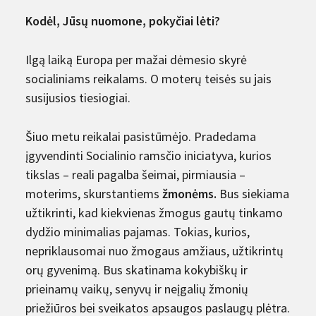
Kodėl, Jūsų nuomone, pokyčiai lėti?
Ilgą laiką Europa per mažai dėmesio skyrė
socialiniams reikalams. O moterų teisės su jais
susijusios tiesiogiai.
Šiuo metu reikalai pasistūmėjo. Pradedama
įgyvendinti Socialinio ramsčio iniciatyva, kurios
tikslas – reali pagalba šeimai, pirmiausia –
moterims, skurstantiems
žmonėms.
Bus siekiama
užtikrinti, kad kiekvienas žmogus gautų tinkamo
dydžio minimalias pajamas. Tokias, kurios,
nepriklausomai nuo žmogaus amžiaus, užtikrintų
orų gyvenimą. Bus skatinama kokybiškų ir
prieinamų vaikų, senyvų ir neįgalių žmonių
priežiūros bei sveikatos apsaugos paslaugų plėtra.