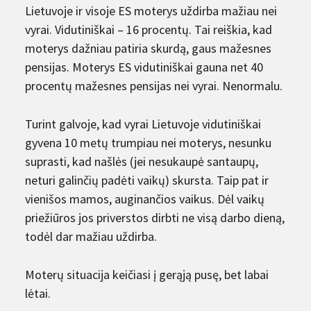
Lietuvoje ir visoje ES moterys uždirba mažiau nei
vyrai. Vidutiniškai – 16 procentų. Tai reiškia, kad
moterys dažniau patiria skurdą, gaus mažesnes
pensijas. Moterys ES vidutiniškai gauna net 40
procentų mažesnes pensijas nei vyrai. Nenormalu.
Turint galvoje, kad vyrai Lietuvoje vidutiniškai
gyvena 10 metų trumpiau nei moterys, nesunku
suprasti, kad našlės (jei nesukaupė santaupų,
neturi galinčių padėti vaikų) skursta. Taip pat ir
vienišos mamos, auginančios vaikus. Dėl vaikų
priežiūros jos priverstos dirbti ne visą darbo dieną,
todėl dar mažiau uždirba.
Moterų situacija keičiasi į gerąją pusę, bet labai
lėtai.