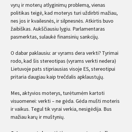
vyrų ir moterų atlyginimų problemą, vienas
politikas teigė, kad moterys turi uždirbti mažiau,
nes jos ir kvailesnės, ir silpnesnės. Atkirtis buvo
žaibiškas. Aukščiausiu lygiu. Parlamentaras
pasmerktas, sulaukė finansinių sankcijų.
O dabar paklausiu: ar vyrams dera verkti? Tyrimai
rodo, kad šis stereotipas (vyrams verkti nedera)
Lietuvoje pats stipriausias visoje ES, stereotipui
pritaria daugiau kaip trečdalis apklaustųjų.
Mes, aktyvios moterys, turėtumėm kartoti
visuomenei: verkti – ne gėda. Gėda mušti moteris
ir vaikus. Tegul tik vyrai verkia, nesigėdija. Bus
mažiau karų ir muštynių.