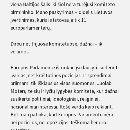
viena Baltijos šalis iki šiol nėra turėjusi komiteto
pirmininko. Mano paskyrimas – didelis Lietuvos
įvertinimas, kuriai atstovauja tik 11
europarlamentarų.
Dirbu net trijuose komitetuose, dažnai – iki
vėlumos.
Europos Parlamente išmokau įsi­klau­sy­ti, suderinti
įvai­rias, net kraštutines pozicijas. Ir sprendimai
priimami tik išklausius visas nuomones. Juolab
Moterų teisių ir lyčių lygybės komitete, kur dažnai
susikerta politiniai, ideologiniai, religiniai,
nacionaliniai interesai. Košė verda kaip reikiant.
Bet man patinka, kad Europos Parlamente nėra
nei pozicijos, nei opozicijos. Ieškoma bendro