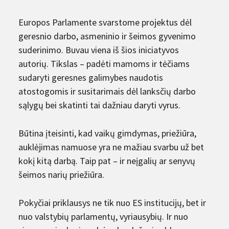
Europos Parlamente svarstome projektus dėl
geresnio darbo, asmeninio ir šeimos gyvenimo
suderinimo. Buvau viena iš šios iniciatyvos
autorių. Tikslas – padėti mamoms ir tėčiams
sudaryti geresnes galimybes naudotis
atostogomis ir susitarimais dėl lanksčių darbo
sąlygų bei skatinti tai dažniau daryti vyrus.
Būtina įteisinti, kad vaikų gimdymas, priežiūra,
auklėjimas namuose yra ne mažiau svarbu už bet
kokį kitą darbą. Taip pat – ir neįgalių ar senyvų
šeimos narių priežiūra.
Pokyčiai priklausys ne tik nuo ES institucijų, bet ir
nuo valstybių parlamentų, vyriausybių. Ir nuo