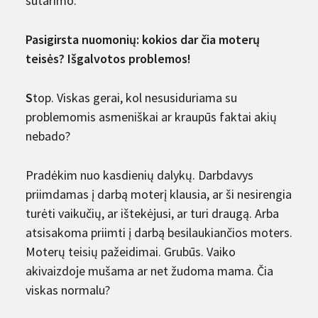
sutarimo.
Pasigirsta nuomonių: kokios dar čia moterų
teisės? Išgalvotos problemos
!
S
top. Viskas gerai, kol nesusiduriama su
problemomis asmeniškai ar kraupūs faktai akių
nebado?
Pradėkim nuo kasdienių dalykų. Darbdavys
priimdamas į darbą moterį klausia, ar ši nesirengia
turėti vaikučių, ar ištekėjusi, ar turi draugą. Arba
atsisakoma priimti į darbą besilaukiančios moters.
Moterų teisių pažeidimai. Grubūs. Vaiko
akivaizdoje mušama ar net žudoma mama. Čia
viskas normalu?