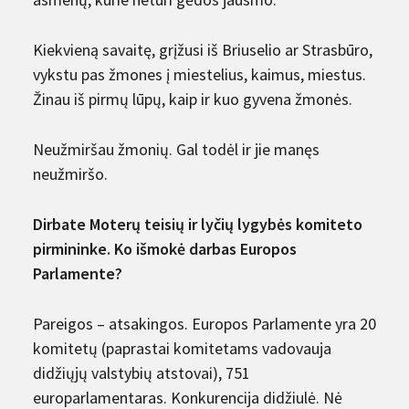
Kiekvieną savaitę, grįžusi iš Briuselio ar Strasbūro,
vykstu pas žmones į miestelius, kaimus, miestus.
Žinau iš pirmų lūpų, kaip ir kuo gyvena žmonės.
Neužmiršau žmonių. Gal todėl ir jie manęs
neužmiršo.
Dirbate Moterų teisių ir lyčių lygybės komiteto
pirmininke. Ko išmokė darbas Europos
Parlamente?
Pareigos – atsakingos. Europos Parlamente yra 20
komitetų (paprastai komitetams vadovauja
didžiųjų valstybių atstovai), 751
europarlamentaras. Konkurencija didžiulė. Nė