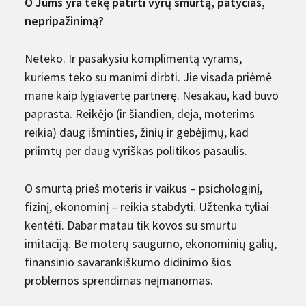
O Jums yra tekę patirti vyrų smurtą, patyčias,
nepripažinimą?
Neteko. Ir pasakysiu komplimentą vyrams,
kuriems teko su manimi dirbti. Jie visada priėmė
mane kaip lygiavertę partnerę. Nesakau, kad buvo
paprasta. Reikėjo (ir šiandien, deja, moterims
reikia) daug išminties, žinių ir gebėjimų, kad
priimtų per daug vyriškas politikos pasaulis.
O smurtą prieš moteris ir vaikus – psichologinį,
fizinį, ekonominį – reikia stabdyti. Užtenka tyliai
kentėti. Dabar matau tik kovos su smurtu
imitaciją. Be moterų saugumo, ekonominių galių,
finansinio savarankiškumo didinimo šios
problemos sprendimas neįmanomas.