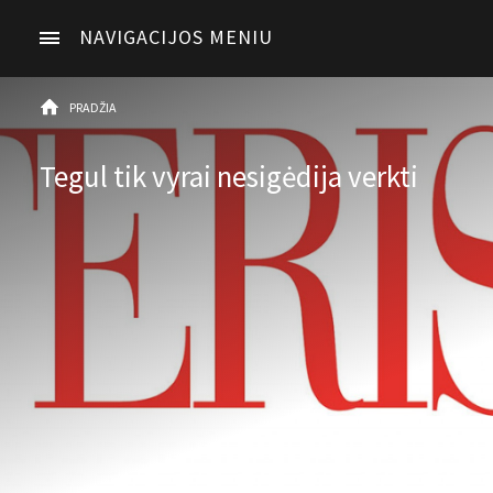
NAVIGACIJOS MENIU
PRADŽIA
Tegul tik vyrai nesigėdija verkti