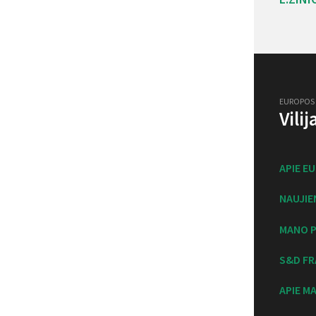
EUROPOS
Vili
APIE E
NAUJIE
MANO P
S&D FR
APIE M