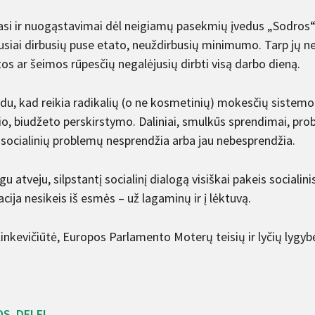
nasi ir nuogąstavimai dėl neigiamų pasekmių įvedus „Sodros“ 
usiai dirbusių puse etato, neuždirbusių minimumo. Tarp jų n
os ar šeimos rūpesčių negalėjusių dirbti visą darbo dieną.
du, kad reikia radikalių (o ne kosmetinių) mokesčių sistemos,
o, biudžeto perskirstymo. Daliniai, smulkūs sprendimai, prob
socialinių problemų nesprendžia arba jau nebesprendžia.
gu atveju, silpstantį socialinį dialogą visiškai pakeis sociali
uacija nesikeis iš esmės – už lagaminų ir į lėktuvą.
 Blinkevičiūtė, Europos Parlamento Moterų teisių ir lyčių lyg
OS
DELFI