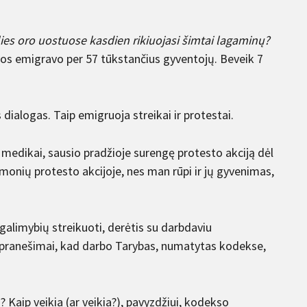
šalies oro uostuose kasdien rikiuojasi šimtai lagaminų?
os emigravo per 57 tūkstančius gyventojų. Beveik 7
 dialogas. Taip emigruoja streikai ir protestai.
ji medikai, sausio pradžioje surengę protesto akciją dėl
žmonių protesto akcijoje, nes man rūpi ir jų gyvenimas,
alimybių streikuoti, derėtis su darbdaviu
odė pranešimai, kad darbo Tarybas, numatytas kodekse,
? Kaip veikia (ar veikia?), pavyzdžiui, kodekso