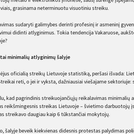
viais, grasinama neterminuotu visuotiniu streiku.
avimas sudaryti galimybes derinti profesinį ir asmeninį gyve
vimui didinti atlyginimus. Tokia tendencija Vakaruose, aukšt
oje?
tai minimalių atlyginimų šalyje
ėjus oficialią streikų Lietuvoje statistiką, peršasi išvada: Li
Streikai reti, o jei ir vyksta, dažniausiai viešajame sektoriuje
u, kad pagrindinis streikuojančiųjų reikalavimas minimalių at
us reikšmingesnis streikas Lietuvoje – švietimo darbuotojų į
as streikavo daugiau kaip 6 tūkstančiai mokytojų.
o, šalyje beveik kiekvienas didesnis protestas palydimas pol