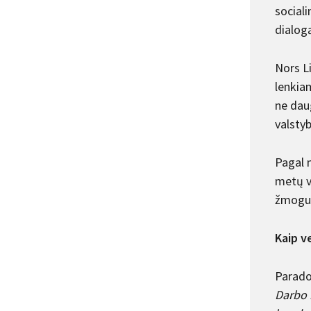
sociali
dialog
Nors Li
lenkiam
ne daug
valstyb
Pagal 
metų v
žmogus
Kaip v
Parado
Darbo 