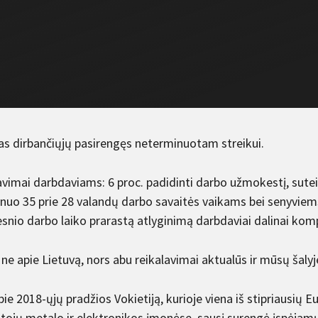
nas dirbančiųjų pasirengęs neterminuotam streikui.
avimai darbdaviams: 6 proc. padidinti darbo užmokestį, sute
 nuo 35 prie 28 valandų darbo savaitės vaikams bei senyviems
snio darbo laiko prarastą atlyginimą darbdaviai dalinai ko
 ne apie Lietuvą, nors abu reikalavimai aktualūs ir mūsų šalyj
pie 2018-ųjų pradžios Vokietiją, kurioje viena iš stipriausių
tojų metalo ir elektronikos įmonėse, sausį surengė įspėjamųj