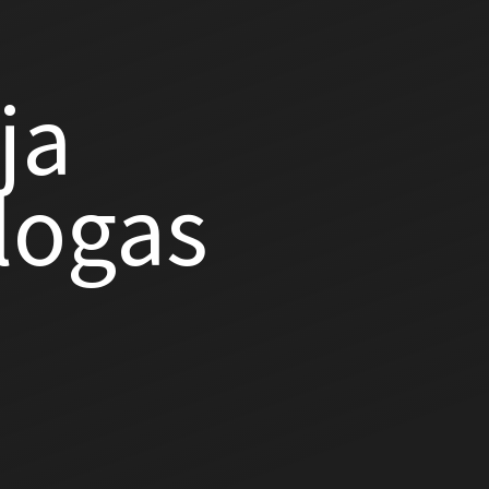
ja
alogas