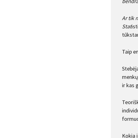
bendra
Ar tik 
Stat
is
tūksta
Taip em
Stebėja
menkų a
ir kas
Teoriš
individ
formuo
Kokia i