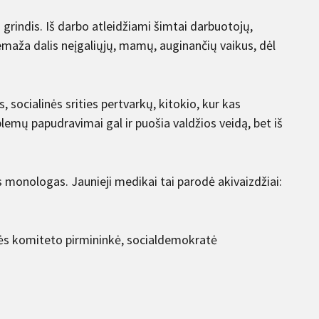
grindis. Iš darbo atleidžiami šimtai darbuotojų,
emaža dalis neįgaliųjų, mamų, auginančių vaikus, dėl
 socialinės srities pertvarkų, kitokio, kur kas
lemų papudravimai gal ir puošia valdžios veidą, bet iš
nis monologas. Jaunieji medikai tai parodė akivaizdžiai:
ybės komiteto pirmininkė, socialdemokratė