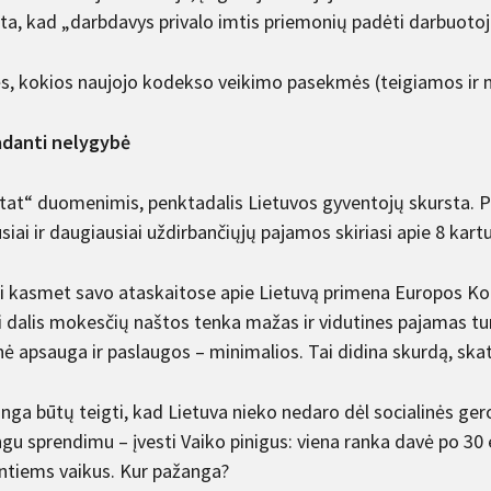
ta, kad „darbdavys privalo imtis priemonių padėti darbuotoju
ės, kokios naujojo kodekso veikimo pasekmės (teigiamos ir n
adanti nelygybė
tat“ duomenimis, penktadalis Lietuvos gyventojų skursta. Pa
iai ir daugiausiai uždirbančiųjų pajamos skiriasi apie 8 kartu
ai kasmet savo ataskaitose apie Lietuvą primena Europos K
ji dalis mokesčių naštos tenka mažas ir vidutines pajamas tu
inė apsauga ir paslaugos – minimalios. Tai didina skurdą, ska
nga būtų teigti, kad Lietuva nieko nedaro dėl socialinės gero
ingu sprendimu – įvesti Vaiko pinigus: viena ranka davė po 3
ntiems vaikus. Kur pažanga?