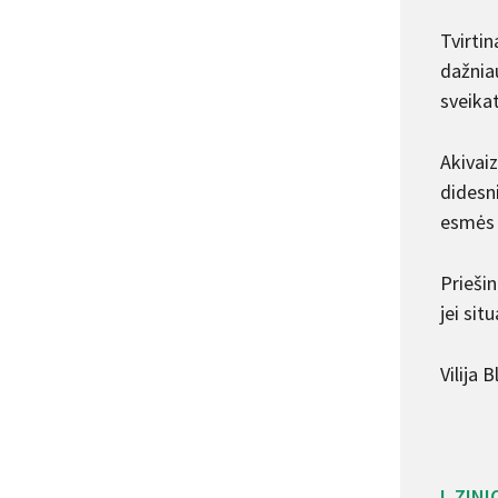
Tvirti
dažnia
sveikat
Akivaiz
didesni
esmės 
Priešin
jei sit
Vilija
L.ZINI