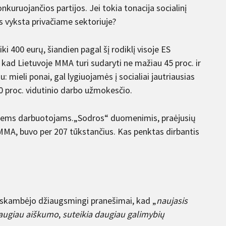
kuruojančios partijos. Jei tokia tonacija socialinį
s vyksta privačiame sektoriuje?
 400 eurų, šiandien pagal šį rodiklį visoje ES
, kad Lietuvoje MMA turi sudaryti ne mažiau 45 proc. ir
 mieli ponai, gal lygiuojamės į socialiai jautriausias
60 proc. vidutinio darbo užmokesčio.
tiems darbuotojams.„Sodros“ duomenimis, praėjusių
MMA, buvo per 207 tūkstančius. Kas penktas dirbantis
s skambėjo džiaugsmingi pranešimai, kad „
naujasis
augiau aiškumo
,
suteikia daugiau galimybių