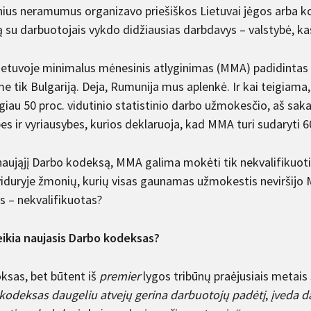
nius neramumus organizavo priešiškos Lietuvai jėgos arba kon
ą su darbuotojais vykdo didžiausias darbdavys – valstybė, ka
etuvoje minimalus mėnesinis atlyginimas (MMA) padidintas iki
e tik Bulgariją. Deja, Rumunija mus aplenkė. Ir kai teigiama
iau 50 proc. vidutinio statistinio darbo užmokesčio, aš sakau:
es ir vyriausybes, kurios deklaruoja, kad MMA turi sudaryti 
naująjį Darbo kodeksą, MMA galima mokėti tik nekvalifikuo
iduryje žmonių, kurių visas gaunamas užmokestis neviršijo 
 – nekvalifikuotas?
eikia naujasis Darbo kodeksas?
ksas, bet būtent iš
premier
lygos tribūnų praėjusiais metai
kodeksas daugeliu atvejų gerina darbuotojų padėtį
,
įveda d