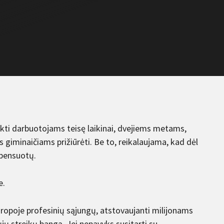
ikti darbuotojams teisę laikinai, dvejiems metams,
 giminaičiams prižiūrėti. Be to, reikalaujama, kad dėl
mpensuotų.
e.
 Europoje profesinių sąjungų, atstovaujanti milijonams
ų streikų bangą. Jei nepavyks susitarti su