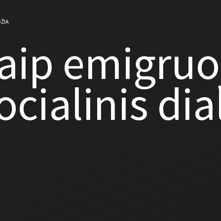
ŽIA
aip emigruo
ocialinis di