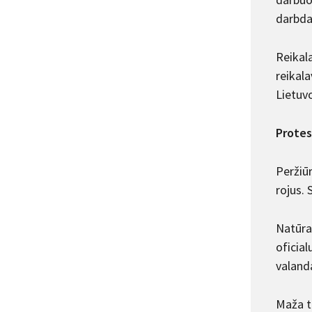
darbda
Reikal
reikala
Lietuv
Protes
Peržiūr
rojus. 
Natūral
oficial
valand
Maža t