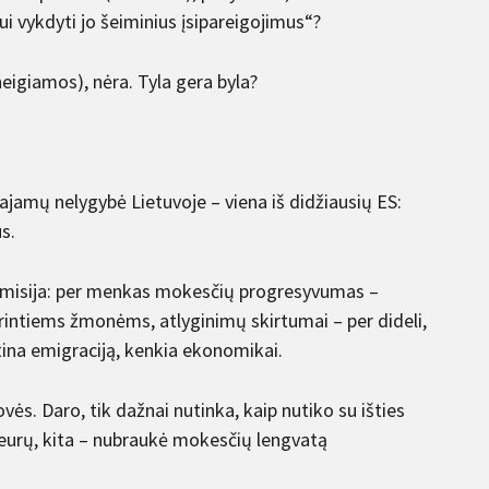
i vykdyti jo šeiminius įsipareigojimus“?
eigiamos), nėra. Tyla gera byla?
jamų nelygybė Lietuvoje – viena iš didžiausių ES:
s.
omisija: per menkas mokesčių progresyvumas –
rintiems žmonėms, atlyginimų skirtumai – per dideli,
tina emigraciją, kenkia ekonomikai.
vės. Daro, tik dažnai nutinka, kaip nutiko su išties
0 eurų, kita – nubraukė mokesčių lengvatą