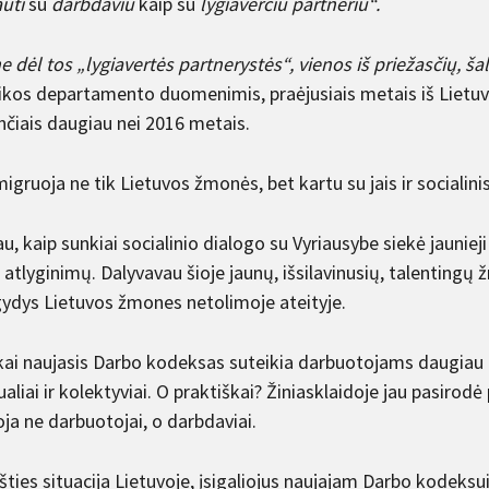
uti
su
darbdaviu
kaip su
lygiaverčiu partneriu“.
ne dėl tos „lygiavertės partnerystės“, vienos iš priežasčių, 
tikos departamento duomenimis, praėjusiais metais iš Lietuv
nčiais daugiau nei 2016 metais.
igruoja ne tik Lietuvos žmonės, bet kartu su jais ir socialinis
u, kaip sunkiai socialinio dialogo su Vyriausybe siekė jaunie
tlyginimų. Dalyvavau šioje jaunų, išsilavinusių, talentingų 
 gydys Lietuvos žmones netolimoje ateityje.
kai naujasis Darbo kodeksas suteikia darbuotojams daugiau g
ualiai ir kolektyviai. O praktiškai? Žiniasklaidoje jau pasir
ja ne darbuotojai, o darbdaviai.
šties situacija Lietuvoje, įsigaliojus naujajam Darbo kodeksui