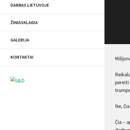
DARBAS LIETUVOJE
ŽINIASKLAIDA
GALERIJA
KONTAKTAI
Milijo
Reikal
pereiti
trumpe
Ne, čia
Čia – a
darbuo