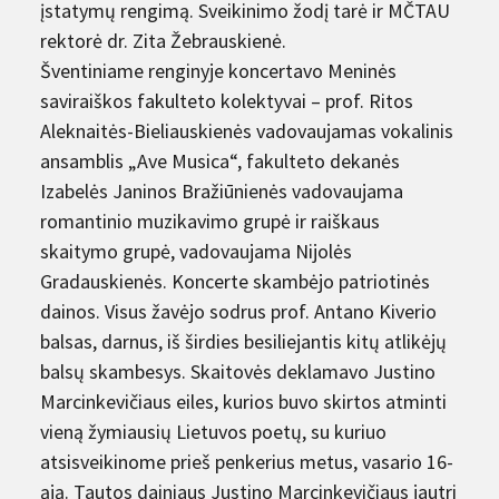
įstatymų rengimą. Sveikinimo žodį tarė ir MČTAU
rektorė dr. Zita Žebrauskienė.
Šventiniame renginyje koncertavo Meninės
saviraiškos fakulteto kolektyvai – prof. Ritos
Aleknaitės-Bieliauskienės vadovaujamas vokalinis
ansamblis „Ave Musica“, fakulteto dekanės
Izabelės Janinos Bražiūnienės vadovaujama
romantinio muzikavimo grupė ir raiškaus
skaitymo grupė, vadovaujama Nijolės
Gradauskienės. Koncerte skambėjo patriotinės
dainos. Visus žavėjo sodrus prof. Antano Kiverio
balsas, darnus, iš širdies besiliejantis kitų atlikėjų
balsų skambesys. Skaitovės deklamavo Justino
Marcinkevičiaus eiles, kurios buvo skirtos atminti
vieną žymiausių Lietuvos poetų, su kuriuo
atsisveikinome prieš penkerius metus, vasario 16-
ąją. Tautos dainiaus Justino Marcinkevičiaus jautri