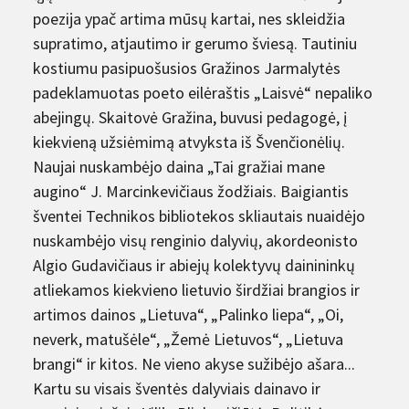
poezija ypač artima mūsų kartai, nes skleidžia
supratimo, atjautimo ir gerumo šviesą. Tautiniu
kostiumu pasipuošusios Gražinos Jarmalytės
padeklamuotas poeto eilėraštis „Laisvė“ nepaliko
abejingų. Skaitovė Gražina, buvusi pedagogė, į
kiekvieną užsiėmimą atvyksta iš Švenčionėlių.
Naujai nuskambėjo daina „Tai gražiai mane
augino“ J. Marcinkevičiaus žodžiais. Baigiantis
šventei Technikos bibliotekos skliautais nuaidėjo
nuskambėjo visų renginio dalyvių, akordeonisto
Algio Gudavičiaus ir abiejų kolektyvų dainininkų
atliekamos kiekvieno lietuvio širdžiai brangios ir
artimos dainos „Lietuva“, „Palinko liepa“, „Oi,
neverk, matušėle“, „Žemė Lietuvos“, „Lietuva
brangi“ ir kitos. Ne vieno akyse sužibėjo ašara...
Kartu su visais šventės dalyviais dainavo ir