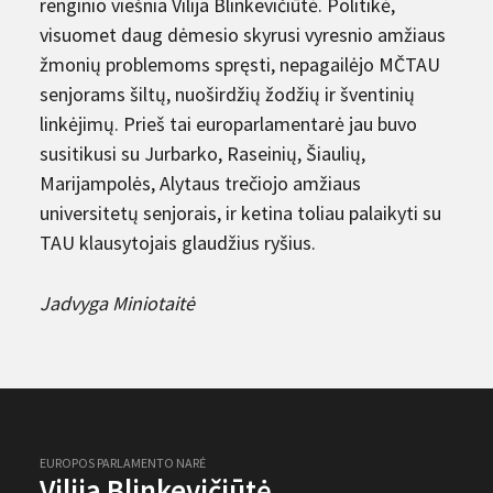
renginio viešnia Vilija Blinkevičiūtė. Politikė,
visuomet daug dėmesio skyrusi vyresnio amžiaus
žmonių problemoms spręsti, nepagailėjo MČTAU
senjorams šiltų, nuoširdžių žodžių ir šventinių
linkėjimų. Prieš tai europarlamentarė jau buvo
susitikusi su Jurbarko, Raseinių, Šiaulių,
Marijampolės, Alytaus trečiojo amžiaus
universitetų senjorais, ir ketina toliau palaikyti su
TAU klausytojais glaudžius ryšius.
Jadvyga Miniotaitė
EUROPOS PARLAMENTO NARĖ
Vilija Blinkevičiūtė