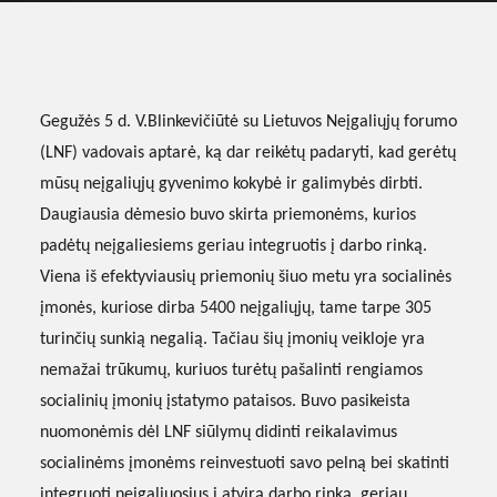
Gegužės 5 d. V.Blinkevičiūtė su Lietuvos Neįgaliųjų forumo
(LNF) vadovais aptarė, ką dar reikėtų padaryti, kad gerėtų
mūsų neįgaliųjų gyvenimo kokybė ir galimybės dirbti.
Daugiausia dėmesio buvo skirta priemonėms, kurios
padėtų neįgaliesiems geriau integruotis į darbo rinką.
Viena iš efektyviausių priemonių šiuo metu yra socialinės
įmonės, kuriose dirba 5400 neįgaliųjų, tame tarpe 305
turinčių sunkią negalią. Tačiau šių įmonių veikloje yra
nemažai trūkumų, kuriuos turėtų pašalinti rengiamos
socialinių įmonių įstatymo pataisos. Buvo pasikeista
nuomonėmis dėl LNF siūlymų didinti reikalavimus
socialinėms įmonėms reinvestuoti savo pelną bei skatinti
integruoti neįgaliuosius į atvirą darbo rinką, geriau