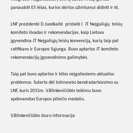
panaudoti ES lėšas, kurios skirtos užimtumui didinti ir kt.
LNF prezidentė D.Juodkaitė
pristatė l
JT Neįgaliųjų
teisių
komiteto išvadas ir rekomendacijas, kaip Lietuva
įgyvendina JT Neįgaliųjų teisių konvenciją, kurią taip pat
ratifikavo ir Europos Sąjunga. Buvo aptartos JT komiteto
rekomendacijų įgyvendinimo galimybės.
Taip pat buvo aptartos ir kitos neįgaliesiems aktualios
problemos. Sutarta dėl tolimesnio bendradarbiavimo su
LNF, kuris 2015m. V.Blinkevičiūtės teikimu buvo
apdovanotas Europos piliečio medaliu.
V.Blinkevičiūtės biuro informacija