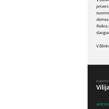
priver
nuomon
dėmesį
Reikia 
daugum
V.Blink
EUROPOS
Vili
APIE E