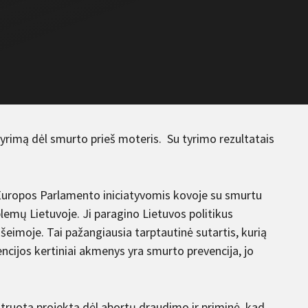
 tyrimą dėl smurto prieš moteris. Su tyrimo rezultatais
Europos Parlamento iniciatyvomis kovoje su smurtu
blemų Lietuvoje. Ji paragino Lietuvos politikus
šeimoje. Tai pažangiausia tarptautinė sutartis, kurią
vencijos kertiniai akmenys yra smurto prevencija, jo
istruotą projektą dėl abortų draudimo ir priminė, kad