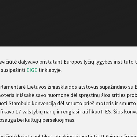
evičiūtė dalyvavo pristatant Europos lyčių lygybės instituto
 susipažinti
EIGE
tinklapyje.
rlamentarė Lietuvos žiniasklaidos atstovus supažindino su 
oteris ir išsakė savo nuomonę dėl spręstinų šios srities pro
uoti Stambulo konvenciją dėl smurto prieš moteris ir smurto 
ifikavo 17 valstybių narių ir rengiasi ratifikuoti ES. Šios kon
psauga bei kaltųjų persekiojimas.
evičiūtė kvietė politikus atsakingai įvertinti LR Seime užreg