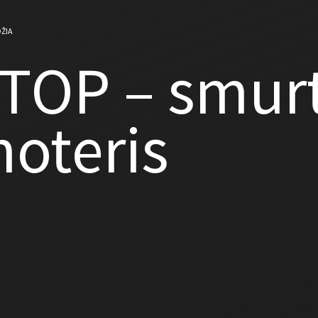
ŽIA
TOP – smurt
oteris