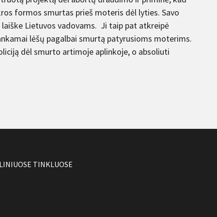
kros formos smurtas prieš moteris dėl lyties. Savo
laiške Lietuvos vadovams. Ji taip pat atkreipė
ankamai lėšų pagalbai smurtą patyrusioms moterims.
liciją dėl smurto artimoje aplinkoje, o absoliuti
LINIUOSE TINKLUOSE