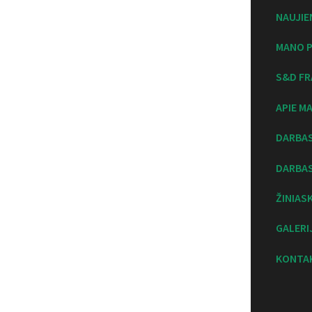
NAUJIE
MANO P
S&D FR
APIE M
DARBA
DARBAS
ŽINIAS
GALERI
KONTA