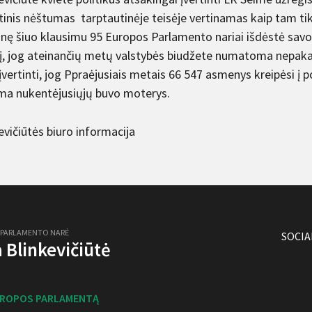
stinis nėštumas tarptautinėje teisėje vertinamas kaip tam ti
ę šiuo klausimu 95 Europos Parlamento nariai išdėstė savo 
, jog ateinančių metų valstybės biudžete numatoma nepak
įvertinti, jog Ppraėjusiais metais 66 547 asmenys kreipėsi į po
a nukentėjusiųjų buvo moterys.
evičiūtės biuro informacija
 PARLAMENTO NARĖ
SOCIA
ja Blinkevičiūtė
UROPOS PARLAMENTĄ