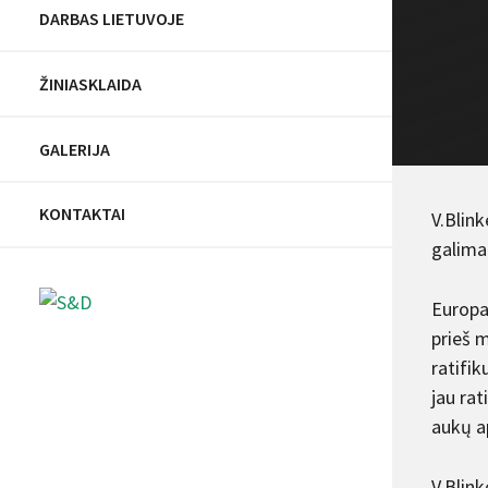
DARBAS LIETUVOJE
ŽINIASKLAIDA
GALERIJA
KONTAKTAI
V.Blink
galima
Europa
prieš m
ratifik
jau rat
aukų a
V.Blink