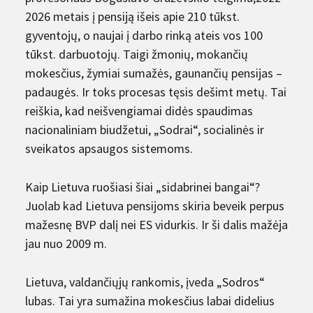
2026 metais į pensiją išeis apie 210 tūkst.
gyventojų, o naujai į darbo rinką ateis vos 100
tūkst. darbuotojų. Taigi žmonių, mokančių
mokesčius, žymiai sumažės, gaunančių pensijas –
padaugės. Ir toks procesas tęsis dešimt metų. Tai
reiškia, kad neišvengiamai didės spaudimas
nacionaliniam biudžetui, „Sodrai“, socialinės ir
sveikatos apsaugos sistemoms.
Kaip Lietuva ruošiasi šiai „sidabrinei bangai“?
Juolab kad Lietuva pensijoms skiria beveik perpus
mažesnę BVP dalį nei ES vidurkis. Ir ši dalis mažėja
jau nuo 2009 m.
Lietuva, valdančiųjų rankomis, įveda „Sodros“
lubas. Tai yra sumažina mokesčius labai didelius