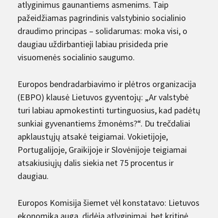
atlyginimus gaunantiems asmenims. Taip
pažeidžiamas pagrindinis valstybinio socialinio
draudimo principas – solidarumas: moka visi, o
daugiau uždirbantieji labiau prisideda prie
visuomenės socialinio saugumo.
Europos bendradarbiavimo ir plėtros organizacija
(EBPO) klausė Lietuvos gyventojų: „Ar valstybė
turi labiau apmokestinti turtinguosius, kad padėtų
sunkiai gyvenantiems žmonėms?“. Du trečdaliai
apklaustųjų atsakė teigiamai. Vokietijoje,
Portugalijoje, Graikijoje ir Slovėnijoje teigiamai
atsakiusiųjų dalis siekia net 75 procentus ir
daugiau.
Europos Komisija šiemet vėl konstatavo: Lietuvos
ekonomika auga, didėja atlyginimai, bet kritinė