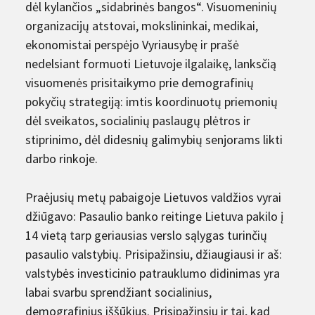
dėl kylančios „sidabrinės bangos“. Visuomeninių
organizacijų atstovai, mokslininkai, medikai,
ekonomistai perspėjo Vyriausybę ir prašė
nedelsiant formuoti Lietuvoje ilgalaikę, lanksčią
visuomenės prisitaikymo prie demografinių
pokyčių strategiją: imtis koordinuotų priemonių
dėl sveikatos, socialinių paslaugų plėtros ir
stiprinimo, dėl didesnių galimybių senjorams likti
darbo rinkoje.
Praėjusių metų pabaigoje Lietuvos valdžios vyrai
džiūgavo: Pasaulio banko reitinge Lietuva pakilo į
14 vietą tarp geriausias verslo sąlygas turinčių
pasaulio valstybių. Prisipažinsiu, džiaugiausi ir aš:
valstybės investicinio patrauklumo didinimas yra
labai svarbu sprendžiant socialinius,
demografinius iššūkius. Prisipažinsiu ir tai, kad