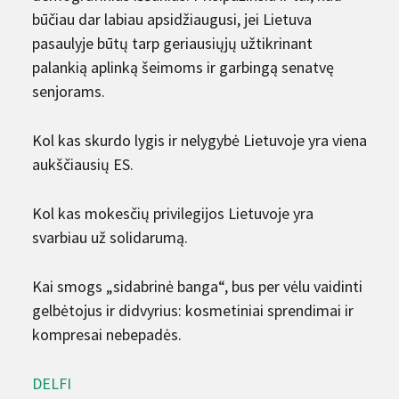
būčiau dar labiau apsidžiaugusi, jei Lietuva
pasaulyje būtų tarp geriausiųjų užtikrinant
palankią aplinką šeimoms ir garbingą senatvę
senjorams.
Kol kas skurdo lygis ir nelygybė Lietuvoje yra viena
aukščiausių ES.
Kol kas mokesčių privilegijos Lietuvoje yra
svarbiau už solidarumą.
Kai smogs „sidabrinė banga“, bus per vėlu vaidinti
gelbėtojus ir didvyrius: kosmetiniai sprendimai ir
kompresai nebepadės.
DELFI