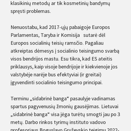
klasikinių metodų ar tik kosmetinių bandymų
spręsti problemas.
Nenuostabu, kad 2017-ųjų pabaigoje Europos
Parlamentas, Taryba ir Komisija sutarė dėl
Europos socialinių teisių ramsčio. Pagaliau
atkreiptas dėmesys į socialinio teisingumo svarbą
visos bendrijos mastu. Esu tikra, kad ES ateitis
priklausys, kaip visoje bendrijoje ir kiekvienoje jos
valstybėje narėje bus efektyviai (ir greitai)
įgyvendinti socialinio teisingumo principai.
Terminu „sidabrinė banga“ pasaulyje vadinamas
spartus pagyvenusių žmonių gausėjimas. Lietuvai
„sidabrinė banga“ visa jėga turėtų smogti jau po 3
metų. Darbo rinkos tyrimų instituto vadovo
profesoriaus Boguslavo Gruževskio teigimu,2022-