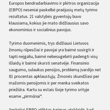
Europos bendradarbiavimo ir plėtros organizacija
(EBPO) neseniai paskelbė praėjusių metų tyrimo
rezultatus. 21 valstybės gyventojų buvo
klausiama, kokius jie mato didžiausius savo
ekonominius ir socialinius pavojus.
Tyrimo duomenimis, trys didžiausi Lietuvos
žmonių rūpesčiai ir pavojai yra baimė susirgti ir
tapti neįgaliu, baimė nebesugebėti padengti visų
išlaidų ir baimė skursti senatvėje. Finansinio
saugumo, sulaukus pensijos, problemą įvardijo net
81 procentas apklaustųjų. Žmonės skundžiasi per
mažomis pensijomis ir per menka sveikatos
priežiūra. Kartu su estais šioje tyrimo srityje
esame „pirmūnai“.
Apskritai EBPO atliktas tyrimas atskleidė, kad