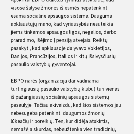
visose šalyse žmonės iš esmės nepatenkinti
esama socialine apsaugos sistema. Dauguma
apklaustųjų mano, kad vyriausybės nesuteikia
jiems tinkamos apsaugos ligos, negalios, darbo
praradimo, išėjimo į pensiją atvejais. Reiktų
pasakyti, kad apklausoje dalyvavo Vokietijos,
Danijos, Prancūzijos, Italijos ir kitų išsivysčiusių
pasaulio valstybių gyventojai.
EBPO narės (organizacija dar vadinama
turtingiausių pasaulio valstybių klubu) turi vienas
iš pažangiausių socialinių apsaugos sistemų
pasaulyje. Tačiau akivaizdu, kad šios sistemos jau
nebesugeba patenkinti daugumos žmonių
lūkesčių ir poreikių. Ten, kur didėja atskirtis,
nemažėja skurdas, nebeužtenka vien tradicinių,