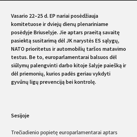
Vasario 22–25 d. EP nariai posėdžiauja
komitetuose ir dviejų dienų plenariniame
posėdyje Briuselyje. Jie aptars praeitą savaitę
pasiektą susitarimą dėl JK narystės ES sąlygų,
NATO prioritetus ir automobilių taršos matavimo
testus. Be to, europarlamentarai balsuos dėl
siūlymų palengvinti darbo kitoje šalyje paiešką ir
dėl priemonių, kurios padės geriau vykdyti
gyvūnų ligų prevenciją bei kontrolę.
Sesijoje
Trečiadienio popietę europarlamentarai aptars