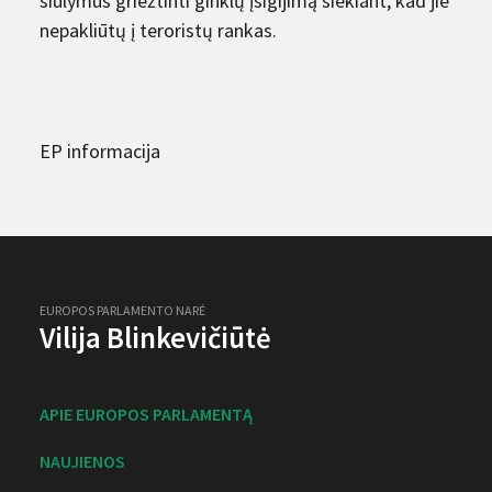
siūlymus griežtinti ginklų įsigijimą siekiant, kad jie
nepakliūtų į teroristų rankas.
EP informacija
EUROPOS PARLAMENTO NARĖ
Vilija Blinkevičiūtė
APIE EUROPOS PARLAMENTĄ
NAUJIENOS