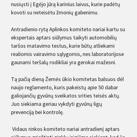
nusiųsti į Egėjo jūrą karinius laivus, kurie padėtų
kovoti su neteisėtu žmonių gabenimu.
Antradienio rytą Aplinkos komiteto nariai kartu su
ekspertais aptars siūlymus taikyti automobilių
taršos matavimo testus, kurie būtų atliekami
realiomis vairavimo sąlygomis, nes laboratorijose
gaunami teršalų rodikliai yra gerokai mažesni.
Tą pačią dieną Žemės ūkio komitetas balsuos dėl
naujo reglamento, kuris pakeistų apie 50 dabar
galiojančių gyvūnų sveikatos srities teisės aktų.
Juo siekiama geriau vykdyti gyvūnų ligų
prevenciją bei kontrolę.
Vidaus rinkos komiteto nariai antradienį aptars