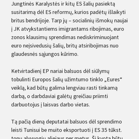
Jungtinės Karalystės ir kitų ES šalių pasiektą
susitarimą dėl ES reformų, kurios padėtų išlaikyti
britus bendrijoje. Tarp jų – socialinių išmokų naujai
į JK atvykstantiems imigrantams ribojimas, euro
zonos klausimų sprendimas nediskriminuojant
euro neįsivedusių šalių, britų atsiribojimas nuo
glaudesnės sąjungos kūrimo.
Ketvirtadienį EP nariai balsuos dėl siūlymų
tobulinti Europos šalių užimtumo tinklo „Eures“
veiklą, kad būtų galima lengviau rasti tinkamą
darbą, o darbdaviai galėtų greičiau priimti
darbuotojus į laisvas darbo vietas.
Tą pačią dieną deputatai balsuos dėl sprendimo
leisti Tunisui be muito eksportuoti į ES 35 tūkst.
tonų alyvuogių aliejaus per metus. Ši kvota būtų