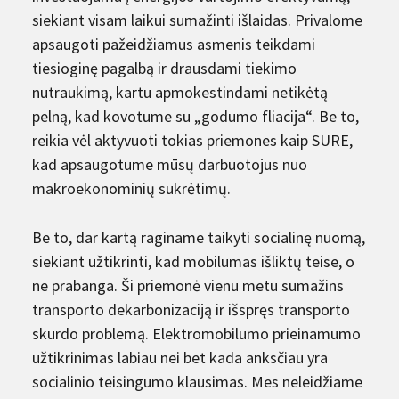
siekiant visam laikui sumažinti išlaidas. Privalome
apsaugoti pažeidžiamus asmenis teikdami
tiesioginę pagalbą ir drausdami tiekimo
nutraukimą, kartu apmokestindami netikėtą
pelną, kad kovotume su „godumo fliacija“. Be to,
reikia vėl aktyvuoti tokias priemones kaip SURE,
kad apsaugotume mūsų darbuotojus nuo
makroekonominių sukrėtimų.
Be to, dar kartą raginame taikyti socialinę nuomą,
siekiant užtikrinti, kad mobilumas išliktų teise, o
ne prabanga. Ši priemonė vienu metu sumažins
transporto dekarbonizaciją ir išspręs transporto
skurdo problemą. Elektromobilumo prieinamumo
užtikrinimas labiau nei bet kada anksčiau yra
socialinio teisingumo klausimas. Mes neleidžiame