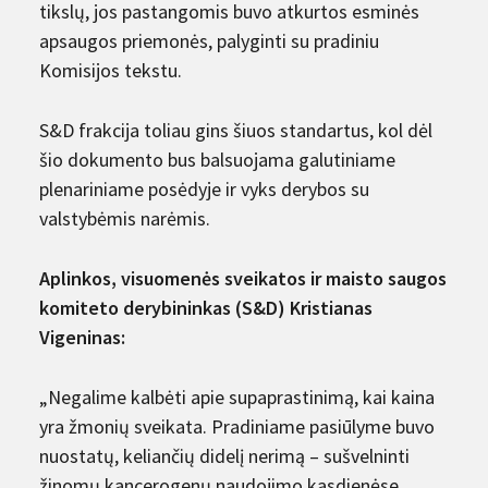
tikslų, jos pastangomis buvo atkurtos esminės
apsaugos priemonės, palyginti su pradiniu
Komisijos tekstu.
S&D frakcija toliau gins šiuos standartus, kol dėl
šio dokumento bus balsuojama galutiniame
plenariniame posėdyje ir vyks derybos su
valstybėmis narėmis.
Aplinkos, visuomenės sveikatos ir maisto saugos
komiteto derybininkas (S&D) Kristianas
Vigeninas:
„Negalime kalbėti apie supaprastinimą, kai kaina
yra žmonių sveikata. Pradiniame pasiūlyme buvo
nuostatų, keliančių didelį nerimą – sušvelninti
žinomų kancerogenų naudojimo kasdienėse