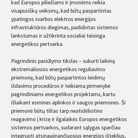
kad Europos piliečiams ir įmonėms reikia
visapusiškų veiksmų, kad būtų paspartintas
ypatingos svarbos elektros energijos
infrastruktūros diegimas, padidintas sistemos
lankstumas ir užtikrinta socialiai teisinga
energetikos pertvarka.
Pagrindinis pasiūlymo tikslas – sukurti laikiną
ekstremaliosios energetikos reguliavimo
priemonę, kad būtų paspartintos leidimų
išdavimo procedūros ir teikiama pirmenybė
pagrindiniams energetikos projektams, kartu
išlaikant esmines aplinkos ir saugos priemones. Ši
priemonė būtų tiltas tarp neatidėliotino
reagavimo į krizę ir ilgalaikės Europos energetikos
sistemos pertvarkos, sudarant sąlygas sparčiau
integruoti atsinaujinančiuosius energijos išteklius,