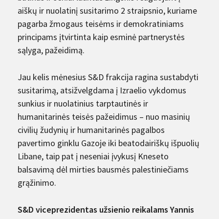
aiškų ir nuolatinį susitarimo 2 straipsnio, kuriame
pagarba žmogaus teisėms ir demokratiniams
principams įtvirtinta kaip esminė partnerystės
sąlyga, pažeidimą.
Jau kelis mėnesius S&D frakcija ragina sustabdyti
susitarimą, atsižvelgdama į Izraelio vykdomus
sunkius ir nuolatinius tarptautinės ir
humanitarinės teisės pažeidimus – nuo ​​masinių
civilių žudynių ir humanitarinės pagalbos
pavertimo ginklu Gazoje iki beatodairiškų išpuolių
Libane, taip pat į neseniai įvykusį Kneseto
balsavimą dėl mirties bausmės palestiniečiams
grąžinimo.
S&D viceprezidentas užsienio reikalams Yannis