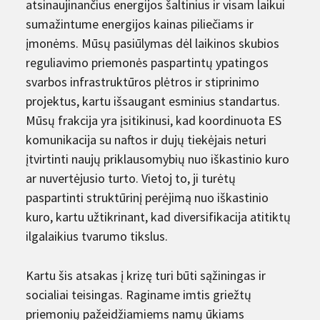
atsinaujinančius energijos šaltinius ir visam laikui
sumažintume energijos kainas piliečiams ir
įmonėms. Mūsų pasiūlymas dėl laikinos skubios
reguliavimo priemonės paspartintų ypatingos
svarbos infrastruktūros plėtros ir stiprinimo
projektus, kartu išsaugant esminius standartus.
Mūsų frakcija yra įsitikinusi, kad koordinuota ES
komunikacija su naftos ir dujų tiekėjais neturi
įtvirtinti naujų priklausomybių nuo iškastinio kuro
ar nuvertėjusio turto. Vietoj to, ji turėtų
paspartinti struktūrinį perėjimą nuo iškastinio
kuro, kartu užtikrinant, kad diversifikacija atitiktų
ilgalaikius tvarumo tikslus.
Kartu šis atsakas į krizę turi būti sąžiningas ir
socialiai teisingas. Raginame imtis griežtų
priemonių pažeidžiamiems namų ūkiams