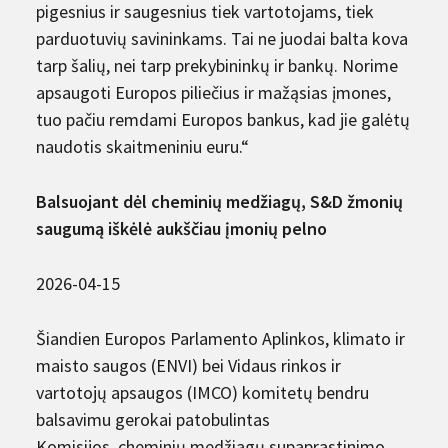
pigesnius ir saugesnius tiek vartotojams, tiek
parduotuvių savininkams. Tai ne juodai balta kova
tarp šalių, nei tarp prekybininkų ir bankų. Norime
apsaugoti Europos piliečius ir mažąsias įmones,
tuo pačiu remdami Europos bankus, kad jie galėtų
naudotis skaitmeniniu euru.“
Balsuojant dėl ​​cheminių medžiagų, S&D žmonių
saugumą iškėlė aukščiau įmonių pelno
2026-04-15
Šiandien Europos Parlamento Aplinkos, klimato ir
maisto saugos (ENVI) bei Vidaus rinkos ir
vartotojų apsaugos (IMCO) komitetų bendru
balsavimu gerokai patobulintas
Komisijos cheminių medžiagų supaprastinimo