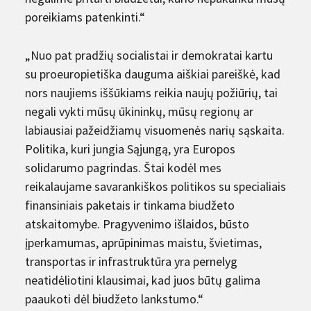
poreikiams patenkinti.“
„Nuo pat pradžių socialistai ir demokratai kartu
su proeuropietiška dauguma aiškiai pareiškė, kad
nors naujiems iššūkiams reikia naujų požiūrių, tai
negali vykti mūsų ūkininkų, mūsų regionų ar
labiausiai pažeidžiamų visuomenės narių sąskaita.
Politika, kuri jungia Sąjungą, yra Europos
solidarumo pagrindas. Štai kodėl mes
reikalaujame savarankiškos politikos su specialiais
finansiniais paketais ir tinkama biudžeto
atskaitomybe. Pragyvenimo išlaidos, būsto
įperkamumas, aprūpinimas maistu, švietimas,
transportas ir infrastruktūra yra pernelyg
neatidėliotini klausimai, kad juos būtų galima
paaukoti dėl biudžeto lankstumo.“