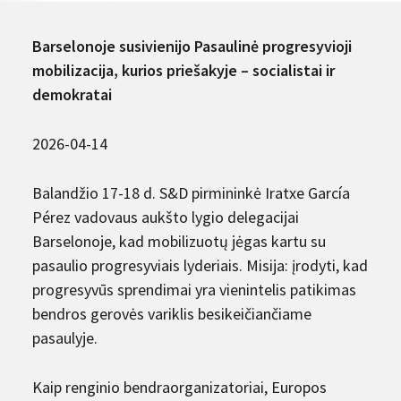
Barselonoje susivienijo Pasaulinė progresyvioji
mobilizacija, kurios priešakyje – socialistai ir
demokratai
2026-04-14
Balandžio 17-18 d. S&D pirmininkė Iratxe García
Pérez vadovaus aukšto lygio delegacijai
Barselonoje, kad mobilizuotų jėgas kartu su
pasaulio progresyviais lyderiais. Misija: įrodyti, kad
progresyvūs sprendimai yra vienintelis patikimas
bendros gerovės variklis besikeičiančiame
pasaulyje.
Kaip renginio bendraorganizatoriai, Europos