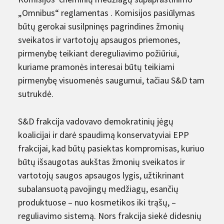
„Omnibus“ reglamentas . Komisijos pasiūlymas
būtų gerokai susilpninęs pagrindines žmonių
sveikatos ir vartotojų apsaugos priemones,
pirmenybę teikiant dereguliavimo požiūriui,
kuriame pramonės interesai būtų teikiami
pirmenybę visuomenės saugumui, tačiau S&D tam
sutrukdė.
S&D frakcija vadovavo demokratinių jėgų
koalicijai ir darė spaudimą konservatyviai EPP
frakcijai, kad būtų pasiektas kompromisas, kuriuo
būtų išsaugotas aukštas žmonių sveikatos ir
vartotojų saugos apsaugos lygis, užtikrinant
subalansuotą pavojingų medžiagų, esančių
produktuose – nuo ​​kosmetikos iki trąšų, –
reguliavimo sistemą. Nors frakcija siekė didesnių