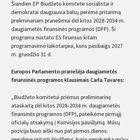
Šiandien EP Biudžeto komitete socialistai ir
demokratai daugiausia balsų perėmė pritarimą
preliminariam pranešimui dėl kitos 2028-2034 m.
daugiametės finansinės programos (DFP). Ši
programa nustato ES finansus kitam
programavimo laikotarpiui, kuris pasibaigs 2027
m. gruodžio 31 d.
Europos Parlamento pranešėja daugiametės
finansinės programos klausimais Carla Tavares:
„Biudžeto komitetui priėmus preliminarinę
ataskaitą dėl kitos 2028-2034 m. daugiametės
finansinės programos (DFP), pateikėme pirmąjį
oficialų atsakymą į Komisijos pasiūlymą. Mūsų
pozicija buvo aiški nuo pat pirmos dienos:
negalime pritarti biudžetui, kurio nepakanka mūsų