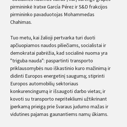
pirmininkė Iratxe García Pérez ir S&D frakcijos
pirmininko pavaduotojas Mohammedas
Chahimas.
Tuo metu, kai žalioji pertvarka turi duoti
apčiuopiamos naudos piliečiams, socialistai ir
demokratai pabrėžia, kad socialinė nuoma yra
"triguba nauda": paspartinti transporto
priklausomybės nuo iškastinio kuro mažinimą ir
didinti Europos energetinį saugumą; stiprinti
Europos automobilių sektoriaus
konkurencingumą ir išsaugoti darbo vietas; ir
kovoti su transporto nepritekliumi užtikrinant
įperkamą prieigą prie švaraus judumo mažas ir
vidutines pajamas gaunantiems namų ūkiams.