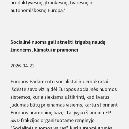
produktyvesnę, įtraukesnę, tvaresnę ir
autonomiškesnę Europą.“
Socialinė nuoma gali atnešti trigubą naudą
žmonėms, klimatui ir pramonei
2026-04-21
Europos Parlamento socialistai ir demokratai
išdėstė savo viziją dėl Europos socialinės nuomos
sistemos, kuria siekiama užtikrinti, kad švarus
judumas būtų prieinamas visiems, kartu stiprinant
Europos pramoninę bazę. Tai įvyko šiandien EP
S&D frakcijos organizuotame renginyje
"Socialinės nuomos vairas", kurį surengė grupės