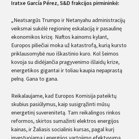
Iratxe García Pérez, S&D frakcijos pirmininkė:
„Neatsargūs Trumpo ir Netanyahu administracijų
veiksmai sukėlė regioninę eskalaciją ir pasaulinę
ekonomikos krizę. Naftos kainoms kylant,
Europos piliečiai moka už katastrofą, kurią kursto
priklausomybė nuo iškastinio kuro. Kol šeimos
kovoja su didėjančia pragyvenimo išlaidų krize,
energetikos gigantai ir toliau kaupia nepaprastą
pelną. Gana to gana.
Reikalaujame, kad Europos Komisija pateiktų
skubius pasiūlymus, kaip susigrąžinti mūsų
energetinį suverenitetą. Tam reikalingos rinkos
reformos, skirtos sumažinti elektros energijos
kainas, ir Žaliasis socialinis kursas, pagal kurį
investuojama į energijos vartojimo efektyvumą,