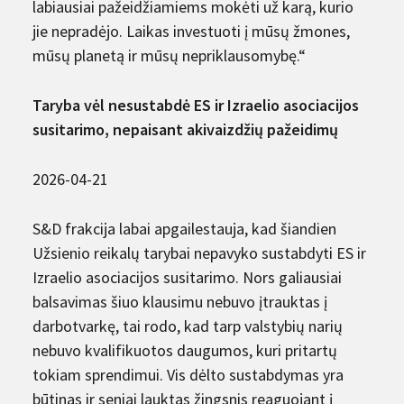
labiausiai pažeidžiamiems mokėti už karą, kurio
jie nepradėjo. Laikas investuoti į mūsų žmones,
mūsų planetą ir mūsų nepriklausomybę.“
Taryba vėl nesustabdė ES ir Izraelio asociacijos
susitarimo, nepaisant akivaizdžių pažeidimų
2026-04-21
S&D frakcija labai apgailestauja, kad šiandien
Užsienio reikalų tarybai nepavyko sustabdyti ES ir
Izraelio asociacijos susitarimo. Nors galiausiai
balsavimas šiuo klausimu nebuvo įtrauktas į
darbotvarkę, tai rodo, kad tarp valstybių narių
nebuvo kvalifikuotos daugumos, kuri pritartų
tokiam sprendimui. Vis dėlto sustabdymas yra
būtinas ir seniai lauktas žingsnis reaguojant į