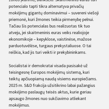
potencialo tapti tikra alternatyva privačių
mokėjimų gigantų dominavimui – suvereni viešoji
priemonė, kuri žmones teikia pirmenybę pelnui.
Tačiau šis potencialas bus realizuotas tik tuo
atveju, jei skaitmeninis euras veiks realiojoje
ekonomikoje – kepyklose, vaistinėse, mažose
parduotuvėlėse, turgaus prekystaliuose. O tai
reiškia, kad jis turi veikti ir prekybininkams.
Socialistai ir demokratai visada pasisakė už
teisingesnę Europos mokėjimų sistemą, kuri
teiktų apčiuopiamą naudą visiems europiečiams.
2025 m. S&D frakcija užsitikrino labai pažangius
mokėjimo paslaugų teisės aktus, kurie geriau
apsaugo žmones nuo sukčiavimo atliekant
mokėjimus.