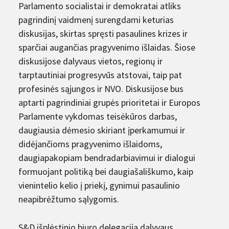
Parlamento socialistai ir demokratai atliks
pagrindinį vaidmenį surengdami keturias
diskusijas, skirtas spręsti pasaulines krizes ir
sparčiai augančias pragyvenimo išlaidas. Šiose
diskusijose dalyvaus vietos, regionų ir
tarptautiniai progresyvūs atstovai, taip pat
profesinės sąjungos ir NVO. Diskusijose bus
aptarti pagrindiniai grupės prioritetai ir Europos
Parlamente vykdomas teisėkūros darbas,
daugiausia dėmesio skiriant įperkamumui ir
didėjančioms pragyvenimo išlaidoms,
daugiapakopiam bendradarbiavimui ir dialogui
formuojant politiką bei daugiašališkumo, kaip
vienintelio kelio į priekį, gynimui pasaulinio
neapibrėžtumo sąlygomis.
S&D išplėstinio biuro delegacija dalyvaus