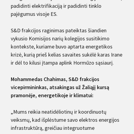
padidinti elektrifikaciją ir padidinti tinklo
pajėgumus visoje ES.
S&D frakcijos raginimas pateiktas šiandien
vykusio Komisijos narių kolegijos susitikimo
kontekste, kuriame buvo aptarta energetikos
krizė, kurią prieš kelias savaites sukėlė karas Irane
ir dėl to kilusi įtampa aplink Hormūzo sąsiaurį.
Mohammedas Chahimas, S&D frakcijos
vicepirmininkas, atsakingas už Žaliąjį kursą
pramonėje, energetikoje ir klimatui:
„Mums reikia neatidėliotinų ir koordinuotų
veiksmų, kad išplėstume savo elektros energijos
infrastruktūrą, greičiau integruotume