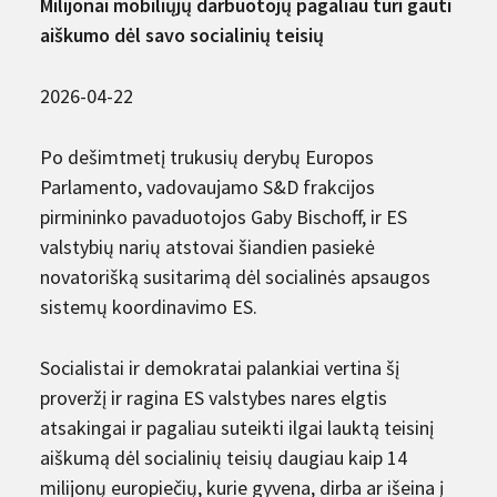
Milijonai mobiliųjų darbuotojų pagaliau turi gauti
aiškumo dėl savo socialinių teisių
2026-04-22
Po dešimtmetį trukusių derybų Europos
Parlamento, vadovaujamo S&D frakcijos
pirmininko pavaduotojos Gaby Bischoff, ir ES
valstybių narių atstovai šiandien pasiekė
novatorišką susitarimą dėl socialinės apsaugos
sistemų koordinavimo ES.
Socialistai ir demokratai palankiai vertina šį
proveržį ir ragina ES valstybes nares elgtis
atsakingai ir pagaliau suteikti ilgai lauktą teisinį
aiškumą dėl socialinių teisių daugiau kaip 14
milijonų europiečių, kurie gyvena, dirba ar išeina į