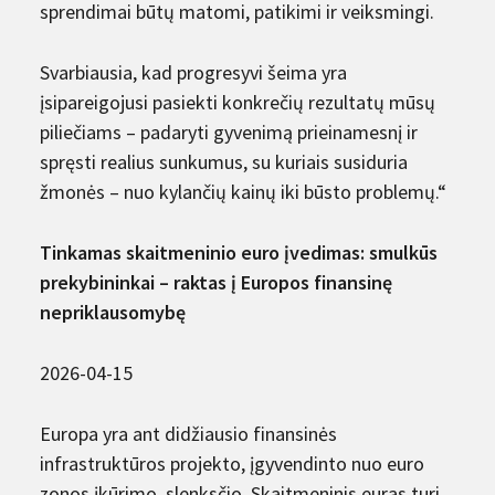
sprendimai būtų matomi, patikimi ir veiksmingi.
Svarbiausia, kad progresyvi šeima yra
įsipareigojusi pasiekti konkrečių rezultatų mūsų
piliečiams – padaryti gyvenimą prieinamesnį ir
spręsti realius sunkumus, su kuriais susiduria
žmonės – nuo ​​kylančių kainų iki būsto problemų.“
Tinkamas skaitmeninio euro įvedimas: smulkūs
prekybininkai – raktas į Europos finansinę
nepriklausomybę
2026-04-15
Europa yra ant didžiausio finansinės
infrastruktūros projekto, įgyvendinto nuo euro
zonos įkūrimo, slenksčio. Skaitmeninis euras turi