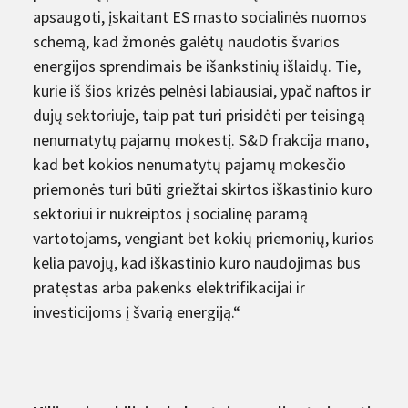
apsaugoti, įskaitant ES masto socialinės nuomos
schemą, kad žmonės galėtų naudotis švarios
energijos sprendimais be išankstinių išlaidų. Tie,
kurie iš šios krizės pelnėsi labiausiai, ypač naftos ir
dujų sektoriuje, taip pat turi prisidėti per teisingą
nenumatytų pajamų mokestį. S&D frakcija mano,
kad bet kokios nenumatytų pajamų mokesčio
priemonės turi būti griežtai skirtos iškastinio kuro
sektoriui ir nukreiptos į socialinę paramą
vartotojams, vengiant bet kokių priemonių, kurios
kelia pavojų, kad iškastinio kuro naudojimas bus
pratęstas arba pakenks elektrifikacijai ir
investicijoms į švarią energiją.“