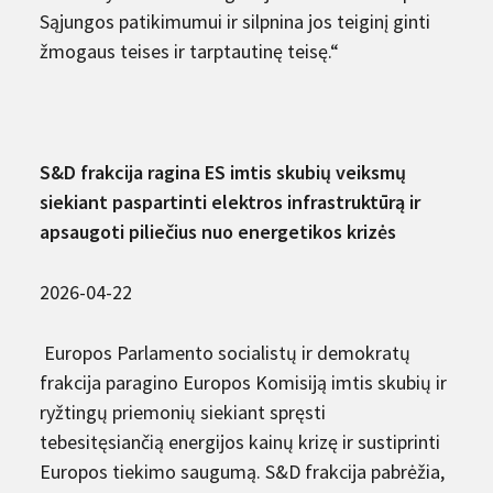
Sąjungos patikimumui ir silpnina jos teiginį ginti
žmogaus teises ir tarptautinę teisę.“
S&D frakcija ragina ES imtis skubių veiksmų
siekiant paspartinti elektros infrastruktūrą ir
apsaugoti piliečius nuo energetikos krizės
2026-04-22
Europos Parlamento socialistų ir demokratų
frakcija paragino Europos Komisiją imtis skubių ir
ryžtingų priemonių siekiant spręsti
tebesitęsiančią energijos kainų krizę ir sustiprinti
Europos tiekimo saugumą. S&D frakcija pabrėžia,