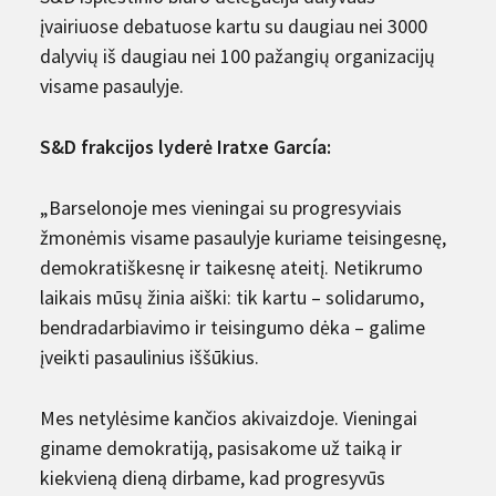
įvairiuose debatuose kartu su daugiau nei 3000
dalyvių iš daugiau nei 100 pažangių organizacijų
visame pasaulyje.
S&D frakcijos lyderė Iratxe García:
„Barselonoje mes vieningai su progresyviais
žmonėmis visame pasaulyje kuriame teisingesnę,
demokratiškesnę ir taikesnę ateitį. Netikrumo
laikais mūsų žinia aiški: tik kartu – solidarumo,
bendradarbiavimo ir teisingumo dėka – galime
įveikti pasaulinius iššūkius.
Mes netylėsime kančios akivaizdoje. Vieningai
giname demokratiją, pasisakome už taiką ir
kiekvieną dieną dirbame, kad progresyvūs