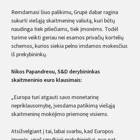
Remdamasi šiuo palikimu, Grupė dabar ragina
sukurti viešąją skaitmeninę valiutą, kuri būtų
naudinga tiek piliečiams, tiek įmonėms. Todėl
turime veikti geriau nei esamos privačių kortelių
schemos, kurios siekia pelno imdamos mokesčius
iš prekybininkų.
Nikos Papandreou, S&D derybininkas
skaitmeninio euro klausimais:
„Europa turi atgauti savo monetarinę
nepriklausomybę, įvesdama patikimą viešąją
skaitmeninę mokėjimo priemonę visiems.
Atsižvelgiant į tai, labai svarbu, kad Europos
įmonės, ypač smulkieji prekybininkai, nuo pat