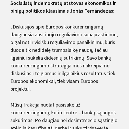
Socialistų ir demokratų atstovas ekonomikos ir
pinigų politikos klausimais Jonás Fernándezas:
„Diskusijos apie Europos konkurencingumą
daugiausia apsiribojo reguliavimo supaprastinimu,
o gal net ir visišku reguliavimo panaikinimu, kuris
duoda tik nedidelę trumpalaikę naudą, tačiau
ilgainiui sukelia didesnių sutrikimų. Savo bankų
konkurencingumo strategija mes nukreipiame
diskusijas į teigiamus ir ilgalaikius rezultatus tiek
Europos ekonomikai, tiek visam Europos
projektui.
Mūsų frakcija nuolat pasisakė už
konkurencingumą, kurio centre – bankų sąjungos
sukūrimas. Po daugiau nei dešimtmečio sąstingio
atėjo laikas užbaigti darbą ir sukurti visavertę