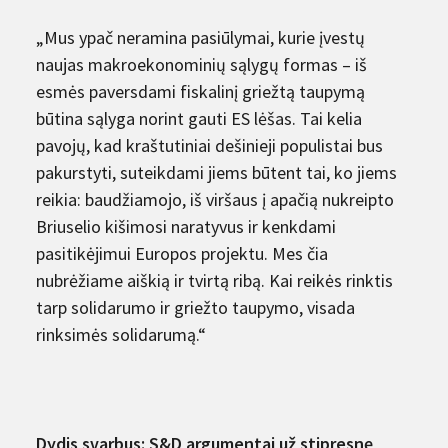
„Mus ypač neramina pasiūlymai, kurie įvestų
naujas makroekonominių sąlygų formas – iš
esmės paversdami fiskalinį griežtą taupymą
būtina sąlyga norint gauti ES lėšas. Tai kelia
pavojų, kad kraštutiniai dešinieji populistai bus
pakurstyti, suteikdami jiems būtent tai, ko jiems
reikia: baudžiamojo, iš viršaus į apačią nukreipto
Briuselio kišimosi naratyvus ir kenkdami
pasitikėjimui Europos projektu. Mes čia
nubrėžiame aiškią ir tvirtą ribą. Kai reikės rinktis
tarp solidarumo ir griežto taupymo, visada
rinksimės solidarumą.“
Dydis svarbus: S&D argumentai už stipresnę