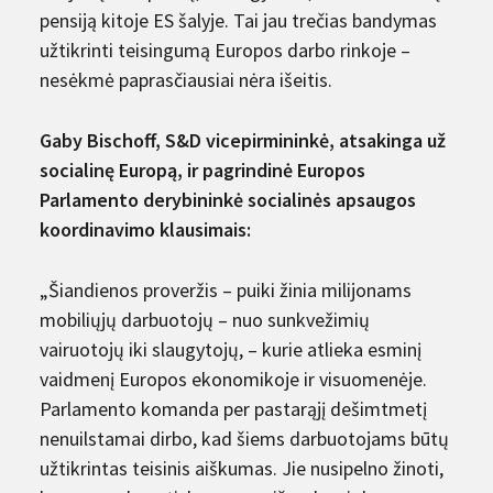
pensiją kitoje ES šalyje. Tai jau trečias bandymas
užtikrinti teisingumą Europos darbo rinkoje –
nesėkmė paprasčiausiai nėra išeitis.
Gaby Bischoff, S&D vicepirmininkė, atsakinga už
socialinę Europą, ir pagrindinė Europos
Parlamento derybininkė socialinės apsaugos
koordinavimo klausimais:
„Šiandienos proveržis – puiki žinia milijonams
mobiliųjų darbuotojų – nuo ​​sunkvežimių
vairuotojų iki slaugytojų, – kurie atlieka esminį
vaidmenį Europos ekonomikoje ir visuomenėje.
Parlamento komanda per pastarąjį dešimtmetį
nenuilstamai dirbo, kad šiems darbuotojams būtų
užtikrintas teisinis aiškumas. Jie nusipelno žinoti,