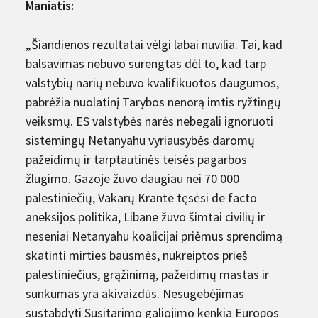
Maniatis:
„Šiandienos rezultatai vėlgi labai nuvilia. Tai, kad
balsavimas nebuvo surengtas dėl to, kad tarp
valstybių narių nebuvo kvalifikuotos daugumos,
pabrėžia nuolatinį Tarybos nenorą imtis ryžtingų
veiksmų. ES valstybės narės nebegali ignoruoti
sistemingų Netanyahu vyriausybės daromų
pažeidimų ir tarptautinės teisės pagarbos
žlugimo. Gazoje žuvo daugiau nei 70 000
palestiniečių, Vakarų Krante tęsėsi de facto
aneksijos politika, Libane žuvo šimtai civilių ir
neseniai Netanyahu koalicijai priėmus sprendimą
skatinti mirties bausmės, nukreiptos prieš
palestiniečius, grąžinimą, pažeidimų mastas ir
sunkumas yra akivaizdūs. Nesugebėjimas
sustabdyti Susitarimo galiojimo kenkia Europos