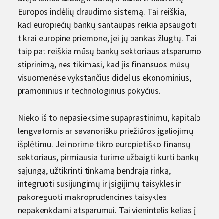
Europos indėlių draudimo sistemą. Tai reiškia,
kad europiečių bankų santaupas reikia apsaugoti
tikrai europine priemone, jei jų bankas žlugtų. Tai
taip pat reiškia mūsų bankų sektoriaus atsparumo
stiprinimą, nes tikimasi, kad jis finansuos mūsų
visuomenėse vykstančius didelius ekonominius,
pramoninius ir technologinius pokyčius.
Nieko iš to nepasieksime supaprastinimu, kapitalo
lengvatomis ar savanorišku priežiūros įgaliojimų
išplėtimu. Jei norime tikro europietiško finansų
sektoriaus, pirmiausia turime užbaigti kurti bankų
sąjungą, užtikrinti tinkamą bendrąją rinką,
integruoti susijungimų ir įsigijimų taisykles ir
pakoreguoti makroprudencines taisykles
nepakenkdami atsparumui. Tai vienintelis kelias į