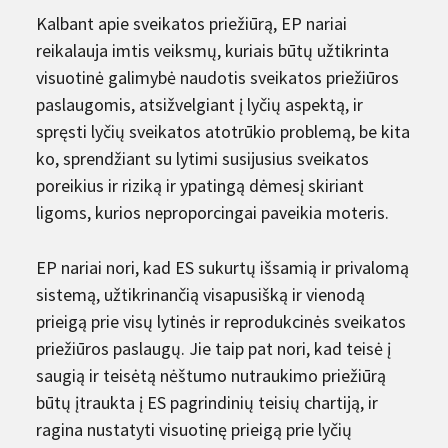
Kalbant apie sveikatos priežiūrą, EP nariai
reikalauja imtis veiksmų, kuriais būtų užtikrinta
visuotinė galimybė naudotis sveikatos priežiūros
paslaugomis, atsižvelgiant į lyčių aspektą, ir
spręsti lyčių sveikatos atotrūkio problemą, be kita
ko, sprendžiant su lytimi susijusius sveikatos
poreikius ir riziką ir ypatingą dėmesį skiriant
ligoms, kurios neproporcingai paveikia moteris.
EP nariai nori, kad ES sukurtų išsamią ir privalomą
sistemą, užtikrinančią visapusišką ir vienodą
prieigą prie visų lytinės ir reprodukcinės sveikatos
priežiūros paslaugų. Jie taip pat nori, kad teisė į
saugią ir teisėtą nėštumo nutraukimo priežiūrą
būtų įtraukta į ES pagrindinių teisių chartiją, ir
ragina nustatyti visuotinę prieigą prie lyčių