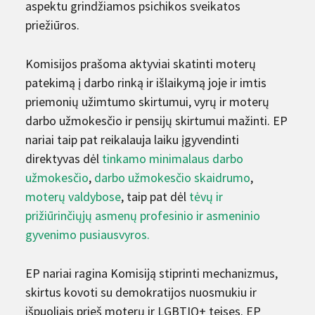
aspektu grindžiamos psichikos sveikatos
priežiūros.
Komisijos prašoma aktyviai skatinti moterų
patekimą į darbo rinką ir išlaikymą joje ir imtis
priemonių užimtumo skirtumui, vyrų ir moterų
darbo užmokesčio ir pensijų skirtumui mažinti. EP
nariai taip pat reikalauja laiku įgyvendinti
direktyvas dėl
tinkamo minimalaus darbo
užmokesčio
,
darbo užmokesčio skaidrumo
,
moterų valdybose
, taip pat dėl
tėvų ir
prižiūrinčiųjų asmenų profesinio ir asmeninio
gyvenimo pusiausvyros.
EP nariai ragina Komisiją stiprinti mechanizmus,
skirtus kovoti su demokratijos nuosmukiu ir
išpuoliais prieš moterų ir LGBTIQ+ teises. EP