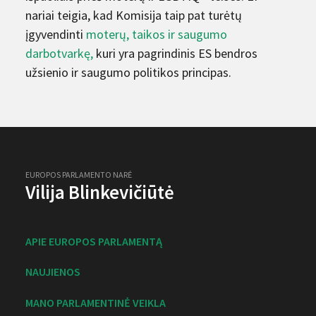
nariai teigia, kad Komisija taip pat turėtų
įgyvendinti
moterų, taikos ir saugumo
darbotvarkę,
kuri yra pagrindinis ES bendros
užsienio ir saugumo politikos principas.
EUROPOS PARLAMENTO NARĖ
Vilija Blinkevičiūtė
APIE EUROPOS PARLAMENTĄ
NAUJIENOS
MANO PARLAMENTINĖ VEIKLA