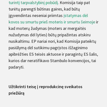
turintį tarpvalstybinį pobūdį
. Komisija taip pat
turėtų parengti būtinas gaires, kad būtų
įgyvendintas neseniai priimtas
įstatymas dėl
kovos su smurtu prieš moteris ir smurtu šeimoje
ir
kad moterų žudymas (moters ar mergaitės
nužudymas dėl lyties) būtų pripažintas atskiru
nusikaltimu. EP nariai nori, kad Komisija pateiktų
pasiūlymą dėl sutikimu pagrįstos išžaginimo
apibrėžties ES teisės aktuose ir paragintų ES šalis,
kurios dar neratifikavo Stambulo konvencijos, tai
padaryti.
Užtikrinti teisę į reprodukcinę sveikatos
priežiūrą