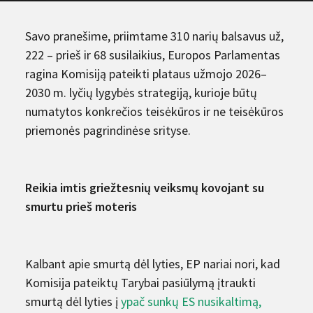
Savo pranešime, priimtame 310 narių balsavus už,
222 – prieš ir 68 susilaikius, Europos Parlamentas
ragina Komisiją pateikti plataus užmojo 2026–
2030 m. lyčių lygybės strategiją, kurioje būtų
numatytos konkrečios teisėkūros ir ne teisėkūros
priemonės pagrindinėse srityse.
Reikia imtis griežtesnių veiksmų kovojant su
smurtu prieš moteris
Kalbant apie smurtą dėl lyties, EP nariai nori, kad
Komisija pateiktų Tarybai pasiūlymą įtraukti
smurtą dėl lyties į
ypač sunkų ES nusikaltimą,