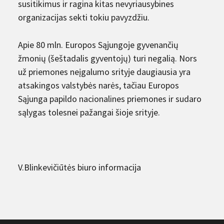
susitikimus ir ragina kitas nevyriausybines
organizacijas sekti tokiu pavyzdžiu.
Apie 80 mln. Europos Sąjungoje gyvenančių
žmonių (šeštadalis gyventojų) turi negalią. Nors
už priemones neįgalumo srityje daugiausia yra
atsakingos valstybės narės, tačiau Europos
Sąjunga papildo nacionalines priemones ir sudaro
sąlygas tolesnei pažangai šioje srityje.
V.Blinkevičiūtės biuro informacija