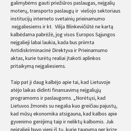
galimybėms gauti priežiūros paslaugas, neįgalių
moterų, transporto paslaugų ir viešojo sektoriaus
institucijų interneto svetainių prieinamumo
neįgaliesiems ir kt. Vilija Blinkevičiūtė ne kartą
kalbėdama pabrėžė, jog visos Europos Sąjungos
neįgalieji labai laukia, kada bus priimta
Antidiskriminacinė Direktyva ir Prieinamumo
aktas, kurie turėtų realiai įtakoti aplinkos
pritaikymą neįgaliesiems.
Taip pat ji daug kalbėjo apie tai, kad Lietuvoje
atėjo laikas didinti finansavimą neįgaliųjų
programoms ir paslaugoms. „Norėtųsi, kad
Lietuvos žmonės su negalia kuo greičiau pajustų,
kad mūsų ekonomika atsigauna, kad kalbos apie
gyvenimo gerėjimą taip ir neliktų kalbomis. Juk
neįgalieji buvo vieni iš tų, kurie taupymą per krizę