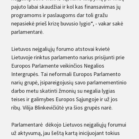
pajuto labai skaudžiai ir kol kas finansavimas jų
programoms ir paslaugoms dar toli gražu
nepasiekė prieš krizę buvusio lygio“, - vakar sakė
parlamentarė.
Lietuvos neįgaliųjų forumo atstovai kvietė
Lietuvoje rinktus parlamento narius prisijunti prie
Europos Parlamente veikinčios Negalios
Intergrupės. Tai neformali Europos Parlamento
narių grupė, įsipareigojusių savo parlamementinio
darbo metu skatinti žmonių su negalia lygias
teises ir galimybes Europos Sąjungoje ir už jos
ribų. Vilija Blinkevičiūtė yra šios grupės narė.
Parlamentarė dėkojo Lietuvos neįgaliųjų forumui
už aktyvumą, jau šeštą kartą inicijuojant tokius