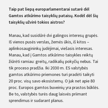
Taip pat liepą e
uroparlamentarai sutarė dėl
Gamtos atkūrimo taisyklių pataisų. Kodėl dėl šių
taisyklių užvirė tokios aistros?
Manau, kad susidūrė dvi galingos interesų grupės.
Iš vienos pusės verslas, žemės ūkis, iš kitos –
aplinkosaugininkų judėjimai, viešasis interesas.
Manau, kad į Gamtos atkūrimo taisykles reiktų
žiūrėti ramiau: greitų, radikalių pokyčių nebus. Tai
tik proceso pradžia. Iki 2030 m. ES valstybės
gamtos atkūrimo priemones turi pradėti taikyti
20 proc. visų savo ekosistemų. O juk net apie 80
proc. Europos gamtos buveinių yra prastos būklės.
Be to, valstybės turės daug laisvės priimant
sprendimus ir sudarant planus.