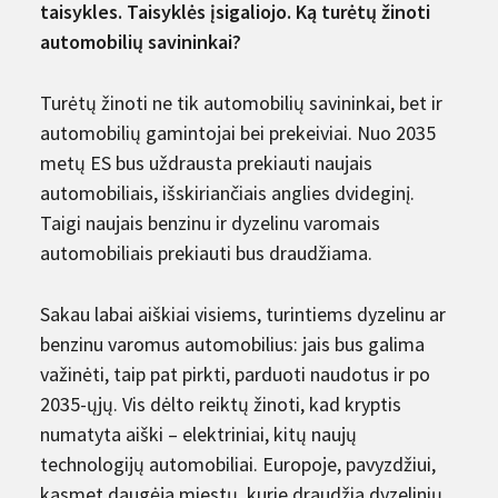
taisykles. Taisyklės įsigaliojo. Ką turėtų žinoti
automobilių savininkai?
Turėtų žinoti ne tik automobilių savininkai, bet ir
automobilių gamintojai bei prekeiviai. Nuo 2035
metų ES bus uždrausta prekiauti naujais
automobiliais, išskiriančiais anglies dvideginį.
Taigi naujais benzinu ir dyzelinu varomais
automobiliais prekiauti bus draudžiama.
Sakau labai aiškiai visiems, turintiems dyzelinu ar
benzinu varomus automobilius: jais bus galima
važinėti, taip pat pirkti, parduoti naudotus ir po
2035-ųjų. Vis dėlto reiktų žinoti, kad kryptis
numatyta aiški – elektriniai, kitų naujų
technologijų automobiliai. Europoje, pavyzdžiui,
kasmet daugėja miestų, kurie draudžia dyzelinių