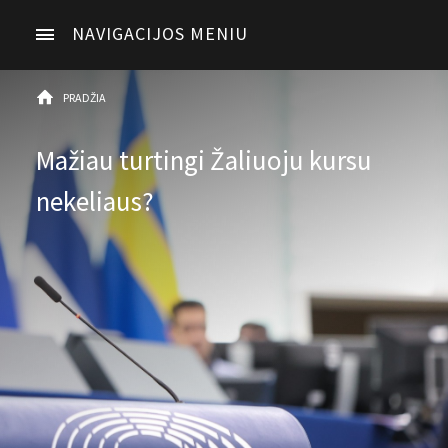
NAVIGACIJOS MENIU
PRADŽIA
Mažiau turtingi Žaliuoju kursu
nekeliaus?