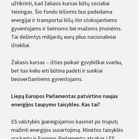
užtikrinti, kad žaliasis kursas būtų socialiai
teisingas. Šio fondo lėšomis bus padedama
energijai ir transportui lėšų itin stokojantiems
gyventojams ir šeimoms bei mažoms įmonėms.
Tai dešimtys milijardų eurų plius nacionaliniai
ištekliai.
Žaliasis kursas – išties puikuir gyvybiškai svarbu,
bet tuo keliu eiti būtina padėti ir sunkiai
besiverčiantiems gyventojams.
Liepą Europos Parlamentas patvirtino naujas
energijos taupymo taisykles. Kas tai?
ES valstybės įpareigojamos kasmet po truputį
mažinti energijos suvartojimą. Minėtos taisyklės
yra kartu ir Europos Parlamento atsakas į ES