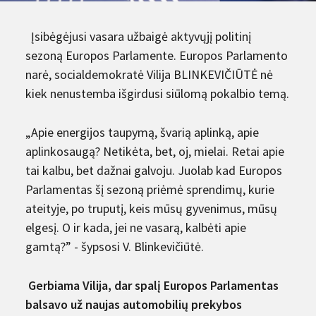
Įsibėgėjusi vasara užbaigė aktyvųjį politinį
sezoną Europos Parlamente. Europos Parlamento
narė, socialdemokratė Vilija BLINKEVIČIŪTĖ nė
kiek nenustemba išgirdusi siūlomą pokalbio temą.
„Apie energijos taupymą, švarią aplinką, apie
aplinkosaugą? Netikėta, bet, oj, mielai. Retai apie
tai kalbu, bet dažnai galvoju. Juolab kad Europos
Parlamentas šį sezoną priėmė sprendimų, kurie
ateityje, po truputį, keis mūsų gyvenimus, mūsų
elgesį. O ir kada, jei ne vasarą, kalbėti apie
gamtą?” - šypsosi V. Blinkevičiūtė.
Gerbiama Vilija, dar spalį Europos Parlamentas
balsavo už naujas automobilių prekybos