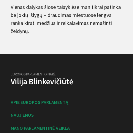
Vienas dalykas šiose taisyklėse man tikrai patinka
be jokių išlygų – draudimas miestuose lengva
ranka kirsti medžius ir reikalavimas nemažinti
želdynų.
EUROPOS PARLAMENTO NARĖ
Vilija Blinkevičiūtė
APIE EUROPOS PARLAMENTĄ
NAUJIENOS
MANO PARLAMENTINĖ VEIKLA