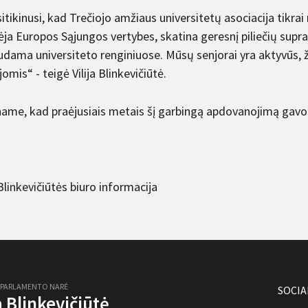
sitikinusi, kad Trečiojo amžiaus universitetų asociacija tikr
ėja Europos Sąjungos vertybes, skatina geresnį piliečių supra
udama universiteto renginiuose. Mūsų senjorai yra aktyvūs, 
jomis“ - teigė Vilija Blinkevičiūtė.
ame, kad praėjusiais metais šį garbingą apdovanojimą gavo 
 Blinkevičiūtės biuro informacija
 PARLAMENTO NARĖ
SOCIA
ja Blinkevičiūtė