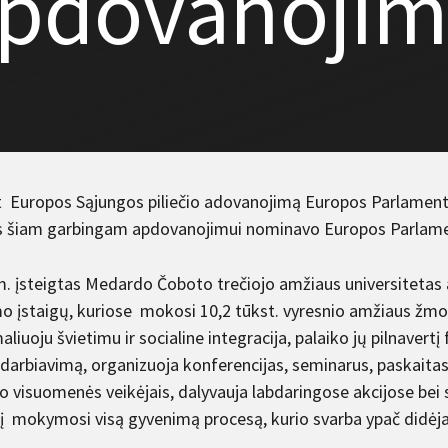
pdovanojim
 Europos Sąjungos piliečio adovanojimą Europos Parlamenta
s šiam garbingam apdovanojimui nominavo Europos Parlamento
. įsteigtas Medardo Čoboto trečiojo amžiaus universitetas a
mo įstaigų, kuriose mokosi 10,2 tūkst. vyresnio amžiaus žmo
liuoju švietimu ir socialine integracija, palaiko jų pilnavertį
darbiavimą, organizuoja konferencijas, seminarus, paskaitas,
o visuomenės veikėjais, dalyvauja labdaringose akcijose bei s
s į mokymosi visą gyvenimą procesą, kurio svarba ypač didėj