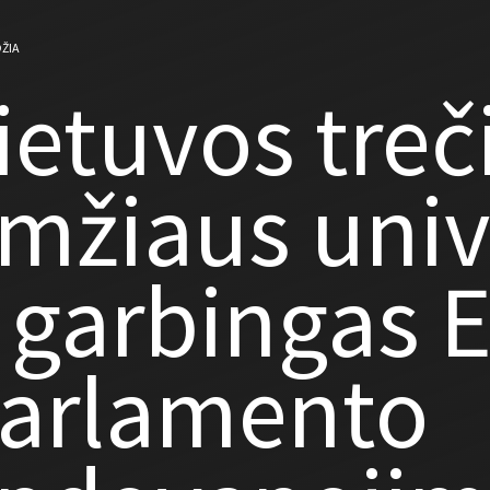
ŽIA
ietuvos treč
mžiaus univ
 garbingas 
arlamento