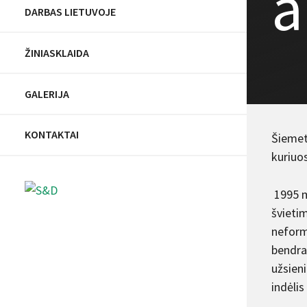
a
DARBAS LIETUVOJE
ŽINIASKLAIDA
GALERIJA
KONTAKTAI
Šiemet
kuriuo
1995 m
švieti
neforma
bendra
užsieni
indėli