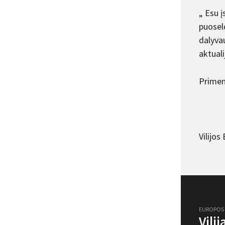
„ Esu į
puosel
dalyva
aktuali
Primen
Vilijos
EUROPOS
Vili