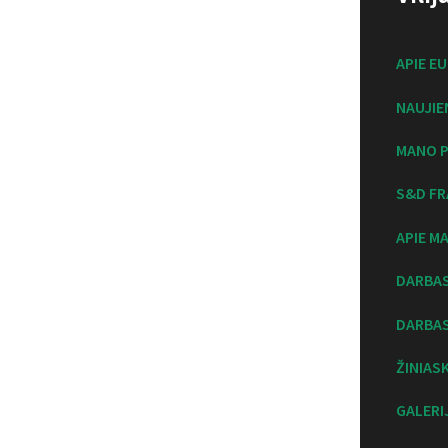
APIE E
NAUJIE
MANO P
S&D FR
APIE M
DARBA
DARBAS
ŽINIAS
GALERI