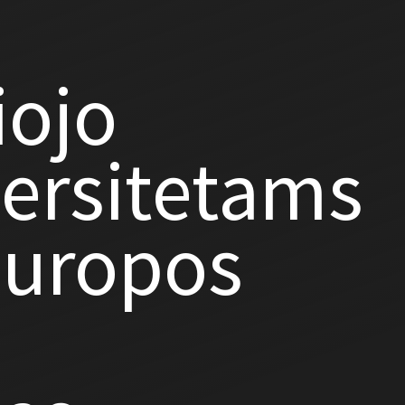
iojo
ersitetams
Europos