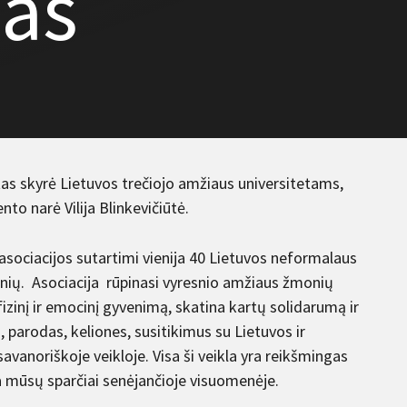
as
s skyrė Lietuvos trečiojo amžiaus universitetams,
 narė Vilija Blinkevičiūtė.
sociacijos sutartimi vienija 40 Lietuvos neformalaus
nių. Asociacija rūpinasi vyresnio amžiaus žmonių
 fizinį ir emocinį gyvenimą, skatina kartų solidarumą ir
 parodas, keliones, susitikimus su Lietuvos ir
avanoriškoje veikloje. Visa ši veikla yra reikšmingas
a mūsų sparčiai senėjančioje visuomenėje.