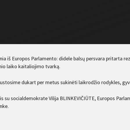
nia iš Europos Parlamento: didele balsų persvara pritarta rez
io laiko kaitaliojimo tvarką.
ustosime dukart per metus sukinėti laikrodžio rodykles, gyven
is su socialdemokrate Vilija BLINKEVIČIŪTE, Europos Parlam
inke.