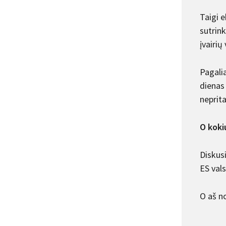
Taigi 
sutrink
įvairių
Pagali
dienas
neprita
O koki
Diskusi
ES val
O aš n