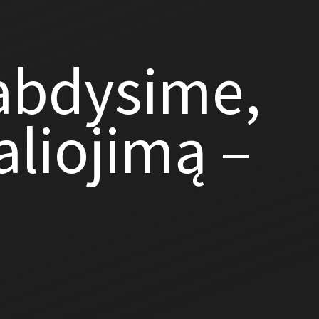
abdysime,
aliojimą –