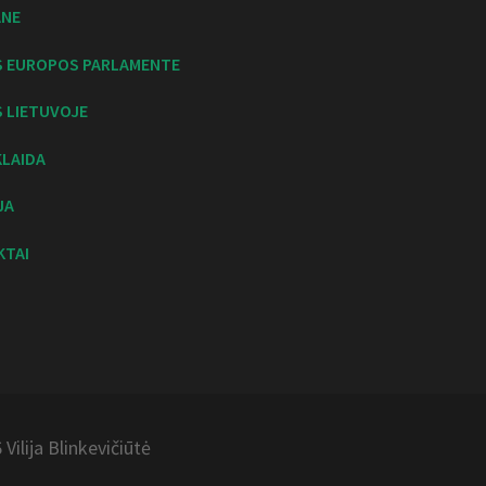
ANE
S EUROPOS PARLAMENTE
 LIETUVOJE
KLAIDA
JA
KTAI
Vilija
Blinkevičiūtė