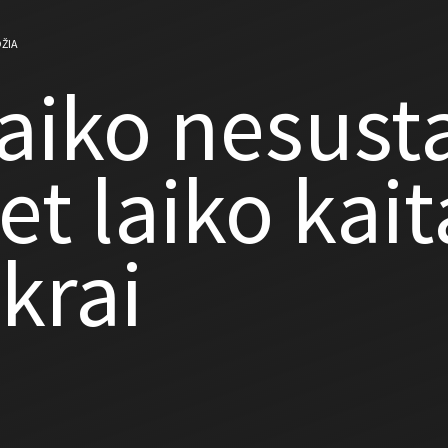
ŽIA
aiko nesust
et laiko kait
ikrai