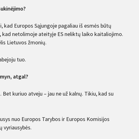
sukinėjimo?
ai, kad Europos Sąjungoje pagaliau iš esmės būtų
 kad netolimoje ateityje ES neliktų laiko kaitaliojimo.
gelis Lietuvos žmonių.
abejoju tuo.
irmyn, atgal?
. Bet kuriuo atveju – jau ne už kalnų. Tikiu, kad su
lausys nuo Europos Tarybos ir Europos Komisijos
ų vyriausybės.