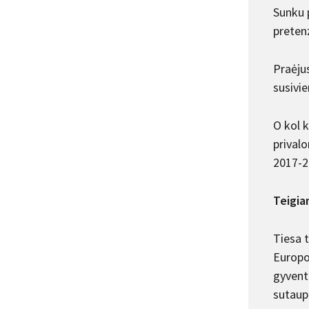
Sunku p
pretenz
Praėjus
susivie
O kol k
prival
2017-
Teigia
Tiesa t
Europoj
gyvento
sutaupo