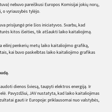
ietuva) nebuvo pareiškusi Europos Komisijai jokių norų,
, o vyriausybės tylėjo.
va prisijungė prie šios iniciatyvos. Svarbu, kad
ės kitos išeities, tik atšaukti laiko kaitaliojimą.
 eilinį penkerių metų laiko kaitaliojimo grafiką,
ais, kai buvo paskelbtas laiko kaitaliojimo grafikas
audą.
audoti dienos šviesą, taupyti elektros energiją. Ir
elė. Pavyzdžiui, JAV nustatyta, kad laiko kaitaliojimas
ultatai gauti ir Europoje: priklausomai nuo valstybės,