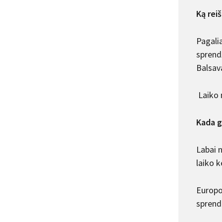
Ką rei
Pagali
sprendž
Balsava
Laiko 
Kada g
Labai n
laiko k
Europo
sprend