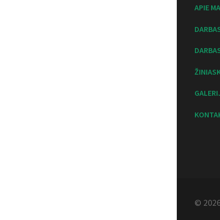
APIE M
DARBA
DARBAS
ŽINIAS
GALERI
KONTA
© 2026 