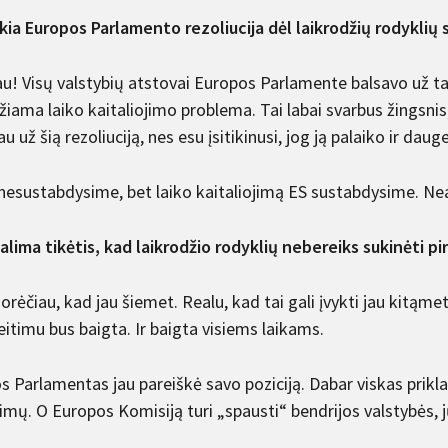
škia Europos Parlamento rezoliucija dėl laikrodžių rodyklių 
au! Visų valstybių atstovai Europos Parlamente balsavo už t
iama laiko kaitaliojimo problema. Tai labai svarbus žingsnis,
u už šią rezoliuciją, nes esu įsitikinusi, jog ją palaiko ir dau
nesustabdysime, bet laiko kaitaliojimą ES sustabdysime. Ne
alima tikėtis, kad laikrodžio rodyklių nebereiks sukinėti p
orėčiau, kad jau šiemet. Realu, kad tai gali įvykti jau kitąmet
eitimu bus baigta. Ir baigta visiems laikams.
s Parlamentas jau pareiškė savo poziciją. Dabar viskas prik
imų. O Europos Komisiją turi „spausti“ bendrijos valstybės, j