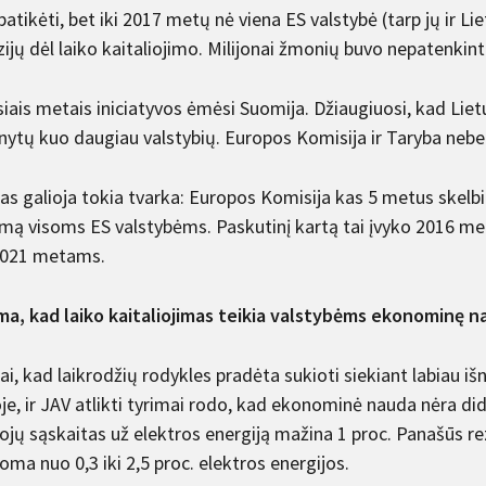
atikėti, bet iki 2017 metų nė viena ES valstybė (tarp jų ir L
ijų dėl laiko kaitaliojimo. Milijonai žmonių buvo nepatenkinti
iais metais iniciatyvos ėmėsi Suomija. Džiaugiuosi, kad Lietu
nytų kuo daugiau valstybių. Europos Komisija ir Taryba nebetur
as galioja tokia tvarka: Europos Komisija kas 5 metus skelbia
omą visoms ES valstybėms. Paskutinį kartą tai įvyko 2016 met
2021 metams.
ma, kad laiko kaitaliojimas teikia valstybėms ekonominę n
ai, kad laikrodžių rodykles pradėta sukioti siekiant labiau išn
e, ir JAV atlikti tyrimai rodo, kad ekonominė nauda nėra did
jų sąskaitas už elektros energiją mažina 1 proc. Panašūs rez
ma nuo 0,3 iki 2,5 proc. elektros energijos.