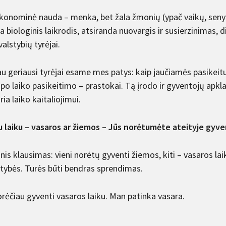
ekonominė nauda – menka, bet žala žmonių (ypač vaikų, senyv
a biologinis laikrodis, atsiranda nuovargis ir susierzinimas, d
 valstybių tyrėjai.
au geriausi tyrėjai esame mes patys: kaip jaučiamės pasikei
 po laiko pasikeitimo – prastokai. Tą įrodo ir gyventojų apk
ria laiko kaitaliojimui.
u laiku – vasaros ar žiemos – Jūs norėtumėte ateityje gyve
nis klausimas: vieni norėtų gyventi žiemos, kiti – vasaros laik
stybės. Turės būti bendras sprendimas.
orėčiau gyventi vasaros laiku. Man patinka vasara.