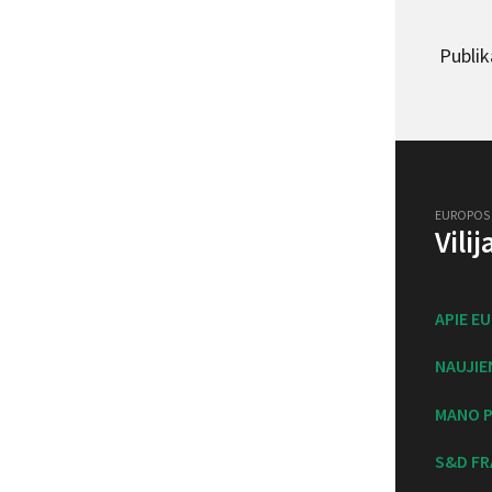
Publika
EUROPOS
Vili
APIE E
NAUJIE
MANO P
S&D FR