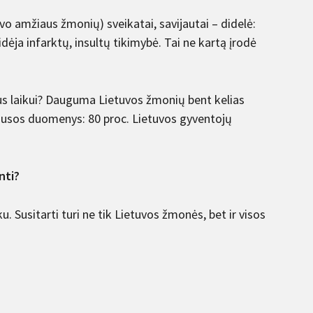
o amžiaus žmonių) sveikatai, savijautai – didelė:
idėja infarktų, insultų tikimybė. Tai ne kartą įrodė
tus laikui? Dauguma Lietuvos žmonių bent kelias
lausos duomenys: 80 proc. Lietuvos gyventojų
nti?
u. Susitarti turi ne tik Lietuvos žmonės, bet ir visos