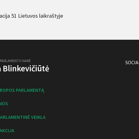
cija 51 Lietuvos laikraštyje
 PARLAMENTO NARĖ
SOCIA
ja Blinkevičiūtė
UROPOS PARLAMENTĄ
NOS
ARLAMENTINĖ VEIKLA
AKCIJA