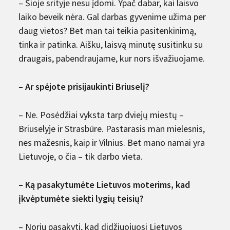
– Šioje srityje nesu įdomi. Ypač dabar, kai laisvo
laiko beveik nėra. Gal darbas gyvenime užima per
daug vietos? Bet man tai teikia pasitenkinimą,
tinka ir patinka. Aišku, laisvą minutę susitinku su
draugais, pabendraujame, kur nors išvažiuojame.
– Ar spėjote prisijaukinti Briuselį?
– Ne. Posėdžiai vyksta tarp dviejų miestų –
Briuselyje ir Strasbūre. Pastarasis man mielesnis,
nes mažesnis, kaip ir Vilnius. Bet mano namai yra
Lietuvoje, o čia – tik darbo vieta.
– Ką pasakytumėte Lietuvos moterims, kad
įkvėptumėte siekti lygių teisių?
– Noriu pasakyti, kad didžiuojuosi Lietuvos