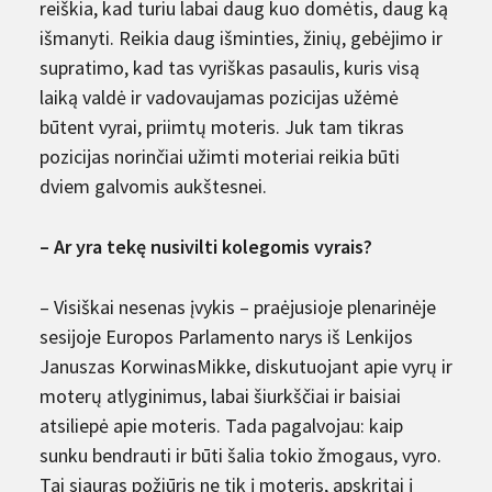
reiškia, kad turiu labai daug kuo domėtis, daug ką
išmanyti. Reikia daug išminties, žinių, gebėjimo ir
supratimo, kad tas vyriškas pasaulis, kuris visą
laiką valdė ir vadovaujamas pozicijas užėmė
būtent vyrai, priimtų moteris. Juk tam tikras
pozicijas norinčiai užimti moteriai reikia būti
dviem galvomis aukštesnei.
– Ar yra tekę nusivilti kolegomis vyrais?
– Visiškai nesenas įvykis – praėjusioje plenarinėje
sesijoje Europos Parlamento narys iš Lenkijos
Januszas KorwinasMikke, diskutuojant apie vyrų ir
moterų atlyginimus, labai šiurkščiai ir baisiai
atsiliepė apie moteris. Tada pagalvojau: kaip
sunku bendrauti ir būti šalia tokio žmogaus, vyro.
Tai siauras požiūris ne tik į moteris, apskritai į