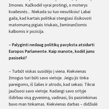
žmones. Kažkodėl vyrai protingi, o moterys
kvailesnės... Niekada su tuo nesutiksiu! Labai
gaila, kad kartais politikai stengiasi išsikovoti
matomumą pigiais triukais, žeminančiomis
kalbomis ir pozicija.
– Palyginti nedaug politikų pavyksta atsidurti
Europos Parlamente. Kaip manote, kodėl jums
pasisekė?
– Turbūt viskas susidėjo į viena. Kiekvienas
žmogus turi būti savo vietoje. Jeigu jis tinka
pareigoms, iš šalies ir atrodo, kad sekasi. Tikrai
jaučiuosi savo vietoje. Kadangi savo srityje
išdirbau visą gyvenimą, vadinasi, šis pasirinkimas
buvo man tinkamas. Kiekvienas darbas – didžiulė