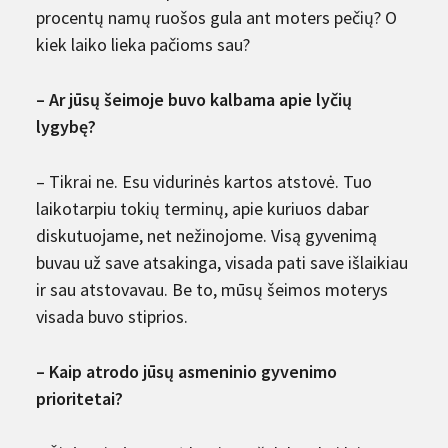
procentų namų ruošos gula ant moters pečių? O
kiek laiko lieka pačioms sau?
– Ar jūsų šeimoje buvo kalbama apie lyčių
lygybę?
– Tikrai ne. Esu vidurinės kartos atstovė. Tuo
laikotarpiu tokių terminų, apie kuriuos dabar
diskutuojame, net nežinojome. Visą gyvenimą
buvau už save atsakinga, visada pati save išlaikiau
ir sau atstovavau. Be to, mūsų šeimos moterys
visada buvo stiprios.
– Kaip atrodo jūsų asmeninio gyvenimo
prioritetai?