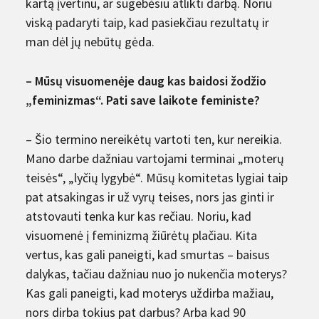
kartą įvertinu, ar sugebėsiu atlikti darbą. Noriu
viską padaryti taip, kad pasiekčiau rezultatų ir
man dėl jų nebūtų gėda.
– Mūsų visuomenėje daug kas baidosi žodžio
„feminizmas“. Pati save laikote feministe?
– Šio termino nereikėtų vartoti ten, kur nereikia.
Mano darbe dažniau vartojami terminai „moterų
teisės“, „lyčių lygybė“. Mūsų komitetas lygiai taip
pat atsakingas ir už vyrų teises, nors jas ginti ir
atstovauti tenka kur kas rečiau. Noriu, kad
visuomenė į feminizmą žiūrėtų plačiau. Kita
vertus, kas gali paneigti, kad smurtas – baisus
dalykas, tačiau dažniau nuo jo nukenčia moterys?
Kas gali paneigti, kad moterys uždirba mažiau,
nors dirba tokius pat darbus? Arba kad 90