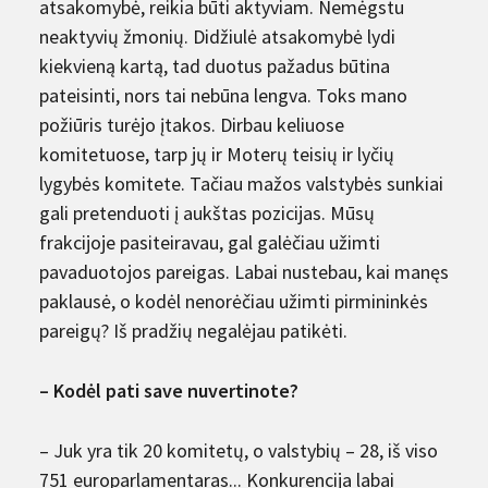
atsakomybė, reikia būti aktyviam. Nemėgstu
neaktyvių žmonių. Didžiulė atsakomybė lydi
kiekvieną kartą, tad duotus pažadus būtina
pateisinti, nors tai nebūna lengva. Toks mano
požiūris turėjo įtakos. Dirbau keliuose
komitetuose, tarp jų ir Moterų teisių ir lyčių
lygybės komitete. Tačiau mažos valstybės sunkiai
gali pretenduoti į aukštas pozicijas. Mūsų
frakcijoje pasiteiravau, gal galėčiau užimti
pavaduotojos pareigas. Labai nustebau, kai manęs
paklausė, o kodėl nenorėčiau užimti pirmininkės
pareigų? Iš pradžių negalėjau patikėti.
– Kodėl pati save nuvertinote?
– Juk yra tik 20 komitetų, o valstybių – 28, iš viso
751 europarlamentaras... Konkurencija labai