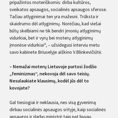
pripažintos moteriškomis: dirba kultūros,
sveikatos apsaugos, socialinės apsaugos sferose.
Tačiau atlyginimai ten yra mažesni. Trūksta ir
skaidrumo dėl atlyginimų. Norėčiau, kad viešai
būtų skelbiami ne tik bendri įmonių atlyginimų
vidurkiai, bet ir vyrų bei moterų atlyginimų
įmonėse vidurkiai“, – užsidegusi interviu metu
savo kabinete Briuselyje aiškino V.Blinkevičiūtė.
– Nemažai moterų Lietuvoje purtosi žodžio
„feminizmas“, nekovoja dėl savo teisių.
Nesulaukiate klausimų, kodėl jūs dėl to
kovojate?
Gal tiesiogiai ir neklausia, nes visą gyvenimą
dirbau socialinės apsaugos srityje, kaip socialinės
apsaugos ir darbo ministrė taip pat buvau