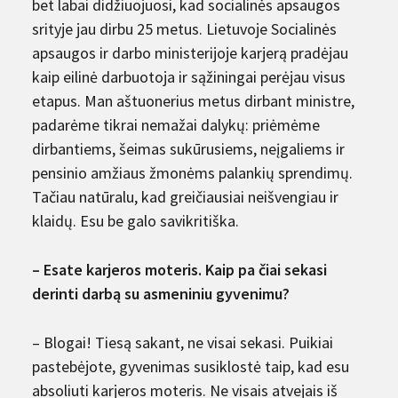
bet labai didžiuojuosi, kad socialinės apsaugos
srityje jau dirbu 25 metus. Lietuvoje Socialinės
apsaugos ir darbo ministerijoje karjerą pradėjau
kaip eilinė darbuotoja ir sąžiningai perėjau visus
etapus. Man aštuonerius metus dirbant ministre,
padarėme tikrai nemažai dalykų: priėmėme
dirbantiems, šeimas sukūrusiems, neįgaliems ir
pensinio amžiaus žmonėms palankių sprendimų.
Tačiau natūralu, kad greičiausiai neišvengiau ir
klaidų. Esu be galo savikritiška.
– Esate karjeros moteris. Kaip pa čiai sekasi
derinti darbą su asmeniniu gyvenimu?
– Blogai! Tiesą sakant, ne visai sekasi. Puikiai
pastebėjote, gyvenimas susiklostė taip, kad esu
absoliuti karjeros moteris. Ne visais atvejais iš