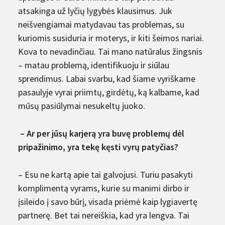
atsakinga už lyčių lygybės klausimus. Juk
neišvengiamai matydavau tas problemas, su
kuriomis susiduria ir moterys, ir kiti šeimos nariai.
Kova to nevadinčiau. Tai mano natūralus žingsnis
– matau problemą, identifikuoju ir siūlau
sprendimus. Labai svarbu, kad šiame vyriškame
pasaulyje vyrai priimtų, girdėtų, ką kalbame, kad
mūsų pasiūlymai nesukeltų juoko.
– Ar per jūsų karjerą yra buvę problemų dėl
pripažinimo, yra tekę kęsti vyrų patyčias?
– Esu ne kartą apie tai galvojusi. Turiu pasakyti
komplimentą vyrams, kurie su manimi dirbo ir
įsileido į savo būrį, visada priėmė kaip lygiavertę
partnerę. Bet tai nereiškia, kad yra lengva. Tai