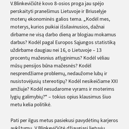
V.Blinkevičiūtė kovo 8-osios proga jau spėjo
perskaityti pranešimus Lietuvoje ir Briuselyje
moterų ekonominės galios tema. „Kodėl mes,
moterys, kurios puikiai išsilavinusios, dažnai
dirbame ne visą darbo dieną ar blogiau mokamus
darbus? Kodėl pagal Europos Sąjungos statistiką
uždirbame daugiau nei 16, o Lietuvoje – 13
procentų mažesnius atlyginimus? Kodėl vėliau
mūsų pensijos būna mažesnės? Kodėl
nesprendžiame problemų, nedaužome lubų ir
nusistovėjusių stereotipų? Kodėl nesikeičiame XXI
amžiuje? Kodėl nesudarome vyrams ir moterims
lygių galimybių?“ – tokius opius klausimus šiuo
metu kelia politikė.
Pati per ilgus metus pasiekusi pavydėtinų karjeros
aukštumų, V.Blinkevičiūtė džiaugiasi lietuvių