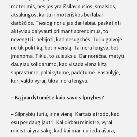
moterimis, nes jos yra išsilavinusios, smalsios,
atsakingos, kartu ir moteriškos bei labai
darbščios. Tiesiog noriu jas dar labiau paskatinti
aktyviau dalyvauti priimant sprendimus, to
nevengti ir nebijoti, kad nesugebės. Turiu galvoje
ne tik politiką, bet ir verslą. Tai nėra lengva, bet
įmanoma. Tikiu, to sulauksiu. Dar norėčiau matyti
daugiau solidarumo, kad visada viena kitą
suprastume, palaikytume, padėtume. Pasaulyje,
kurį valdo vyrai, tikrai nėra lengva.
– Ką įvardytumėte kaip savo silpnybes?
– Silpnybių turiu, ir ne vieną. Kartais atrodo, kad
esu per daug jautri. Kai dirbau ministre, vyrai
ministrai yra sakę, kad kai man nurieda ašara,