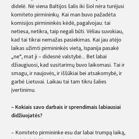
didelė. Nė viena Baltijos šalis iki šiol nėra turėjusi
komiteto pirmininkų. Kai man buvo pažadėta
komisijos pirmininkės kėdė, pagalvojau: tai
netiesa, netikra, taip negali būti. Vėliau suvokiau,
kad tai tikrai nemažas pasiekimas. Kai jau atėjo
laikas užimti pirmininkės vietą, Ispanija pasakė
„ne“, mat ji – didesnė valstybė... Bet labai
džiaugiuosi, kad susitarimų buvo laikomasi. Tai ir
smagu, ir naujovės, ir iššūkiai bei atsakomybė, ir
garbė Lietuvai. Laikau tai tam tikru šalies
įvertinimu.
– Kokiais savo darbais ir sprendimais labiausiai
didžiuojatės?
– Komiteto pirmininke esu dar labai trumpą laiką,