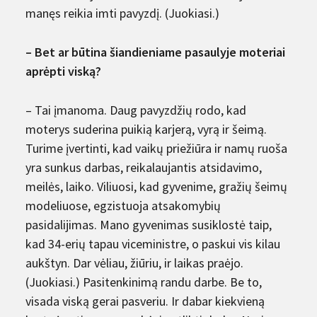
manęs reikia imti pavyzdį. (Juokiasi.)
– Bet ar būtina šiandieniame pasaulyje moteriai
aprėpti viską?
– Tai įmanoma. Daug pavyzdžių rodo, kad
moterys suderina puikią karjerą, vyrą ir šeimą.
Turime įvertinti, kad vaikų priežiūra ir namų ruoša
yra sunkus darbas, reikalaujantis atsidavimo,
meilės, laiko. Viliuosi, kad gyvenime, gražių šeimų
modeliuose, egzistuoja atsakomybių
pasidalijimas. Mano gyvenimas susiklostė taip,
kad 34-erių tapau viceministre, o paskui vis kilau
aukštyn. Dar vėliau, žiūriu, ir laikas praėjo.
(Juokiasi.) Pasitenkinimą randu darbe. Be to,
visada viską gerai pasveriu. Ir dabar kiekvieną