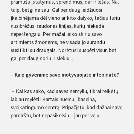
pramušu įstatymus, sprendimus, dar ir lėšas. Na,
taip, betgi ne sau! Gal per daug leidžiuosi
įkalbinėjama dėl vieno ar kito dalyko, tačiau turiu
nusibrėžusi raudonas linijas, kurių niekada
neperžengsiu. Per mažai laiko skiriu savo
artimiems žmonėms, ne visada jo surandu
susitikti su draugais. Norėtųsi suspėti visur, bet
gal per daug noriu ir siekiu...
– Kaip gyvenime save motyvuojate ir lepinate?
– Kai kas sako, kad savęs nemyliu, tikrai reikėtų
labiau mylėti! Kartais nueinu į baseiną,
sveikatingumo centrą. Pripažįstu, kad dažnai save
pamirštu, bet nepasikeisiu – jau per vėlu.