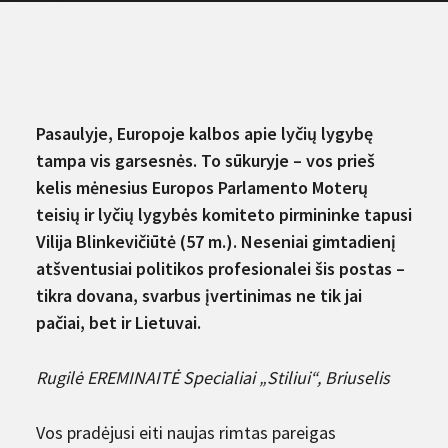
Pasaulyje, Europoje kalbos apie lyčių lygybę
tampa vis garsesnės. To sūkuryje – vos prieš
kelis mėnesius Europos Parlamento Moterų
teisių ir lyčių lygybės komiteto pirmininke tapusi
Vilija Blinkevičiūtė (57 m.). Neseniai gimtadienį
atšventusiai politikos profesionalei šis postas –
tikra dovana, svarbus įvertinimas ne tik jai
pačiai, bet ir Lietuvai.
Rugil
ė EREMINAITĖ Specialiai „Stiliui“, Briuselis
Vos pradėjusi eiti naujas rimtas pareigas