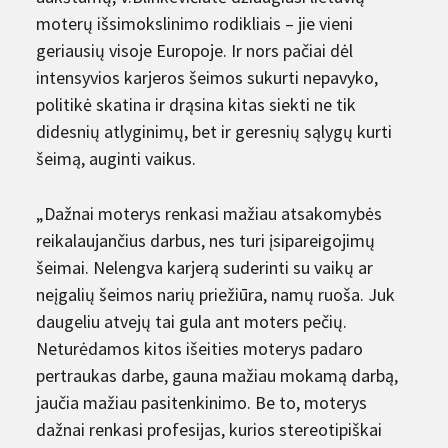
moterų išsimokslinimo rodikliais – jie vieni
geriausių visoje Europoje. Ir nors pačiai dėl
intensyvios karjeros šeimos sukurti nepavyko,
politikė skatina ir drąsina kitas siekti ne tik
didesnių atlyginimų, bet ir geresnių sąlygų kurti
šeimą, auginti vaikus.
„Dažnai moterys renkasi mažiau atsakomybės
reikalaujančius darbus, nes turi įsipareigojimų
šeimai. Nelengva karjerą suderinti su vaikų ar
neįgalių šeimos narių priežiūra, namų ruoša. Juk
daugeliu atvejų tai gula ant moters pečių.
Neturėdamos kitos išeities moterys padaro
pertraukas darbe, gauna mažiau mokamą darbą,
jaučia mažiau pasitenkinimo. Be to, moterys
dažnai renkasi profesijas, kurios stereotipiškai