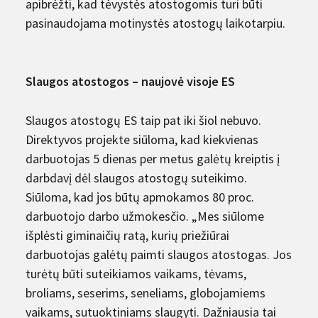
apibrėžti, kad tėvystės atostogomis turi būti
pasinaudojama motinystės atostogų laikotarpiu.
Slaugos atostogos – naujovė visoje ES
Slaugos atostogų ES taip pat iki šiol nebuvo.
Direktyvos projekte siūloma, kad kiekvienas
darbuotojas 5 dienas per metus galėtų kreiptis į
darbdavį dėl slaugos atostogų suteikimo.
Siūloma, kad jos būtų apmokamos 80 proc.
darbuotojo darbo užmokesčio. „Mes siūlome
išplėsti giminaičių ratą, kurių priežiūrai
darbuotojas galėtų paimti slaugos atostogas. Jos
turėtų būti suteikiamos vaikams, tėvams,
broliams, seserims, seneliams, globojamiems
vaikams, sutuoktiniams slaugyti. Dažniausia tai