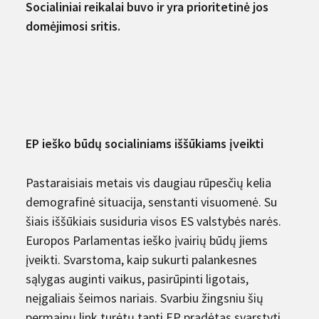
Socialiniai reikalai buvo ir yra prioritetinė jos
domėjimosi sritis.
EP ieško būdų socialiniams iššūkiams įveikti
Pastaraisiais metais vis daugiau rūpesčių kelia
demog­rafinė situacija, senstanti visuomenė. Su
šiais iššūkiais susiduria visos ES valstybės narės.
Europos Parlamentas ieško įvairių būdų jiems
įveikti. Svarstoma, kaip sukurti palankesnes
sąlygas auginti vaikus, pasirūpinti ligotais,
neįgaliais šeimos nariais. Svarbiu žingsniu šių
permainų link turėtų tapti EP pradėtas svarstyti