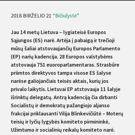
2018 BIRŽELIO 21
“Bičiulystė”
Jau 14 metų Lietuva – lygiateisė Europos
Sąjungos (ES) narė. Artėja į pabaigą ir trečioji
mūsų šaliai atstovaujančių Europos Parlamento
(EP) narių kadencija. 28 Europos valstybėms
atstovauja 751 euoroparlamentaras. Strasbūre
priimtos direktyvos tampa visose ES šalyse
narėse galiojančiais teisės aktais, kurių jos
privalo laikytis. Lietuvai EP atstovauja 11 šalyje
išrinktų delegatų. Antrą kadenciją čia dirbanti
Socialistų ir demokratų pažangiojo aljanso
frakcijai priklausanti Vilija Blinkevičiūtė – Moterų
teisių ir lyčių lygybės komiteto pirmininkė,
Užimtumo ir socia­linių reikalų komiteto narė.