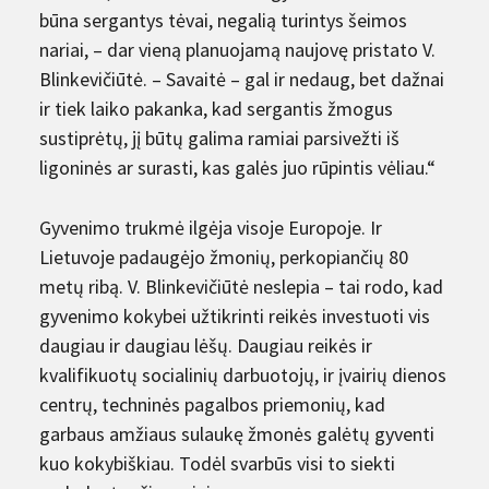
būna sergantys tėvai, negalią turintys šeimos
nariai, – dar vieną planuojamą naujovę pristato V.
Blinkevičiūtė. – Savaitė – gal ir nedaug, bet dažnai
ir tiek laiko pakanka, kad sergantis žmogus
sustiprėtų, jį būtų galima ramiai parsivežti iš
ligoninės ar surasti, kas galės juo rūpintis vėliau.“
Gyvenimo trukmė ilgėja visoje Europoje. Ir
Lietuvoje padaugėjo žmonių, perkopiančių 80
metų ribą. V. Blinkevičiūtė neslepia – tai rodo, kad
gyvenimo kokybei užtikrinti reikės investuoti vis
daugiau ir daugiau lėšų. Daugiau reikės ir
kvalifikuotų socialinių darbuotojų, ir įvairių dienos
centrų, techninės pagalbos priemonių, kad
garbaus amžiaus sulaukę žmonės galėtų gyventi
kuo kokybiškiau. Todėl svarbūs visi to siekti