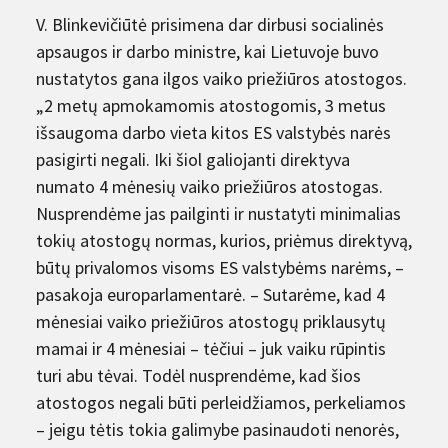
V. Blinkevičiūtė prisimena dar dirbusi socialinės
apsaugos ir darbo ministre, kai Lietuvoje buvo
nustatytos gana ilgos vaiko priežiūros atostogos.
„2 metų apmokamomis atostogomis, 3 metus
išsaugoma darbo vieta kitos ES valstybės narės
pasigirti negali. Iki šiol galiojanti direktyva
numato 4 mėnesių vaiko priežiūros atostogas.
Nusprendėme jas pailginti ir nustatyti minimalias
tokių atostogų normas, kurios, priėmus direktyvą,
būtų privalomos visoms ES valstybėms narėms, –
pasakoja europarlamentarė. – Sutarėme, kad 4
mėnesiai vaiko priežiūros atostogų priklausytų
mamai ir 4 mėnesiai – tėčiui – juk vaiku rūpintis
turi abu tėvai. Todėl nusprendėme, kad šios
atostogos negali būti perleidžiamos, perkeliamos
– jeigu tėtis tokia galimybe pasinaudoti nenorės,