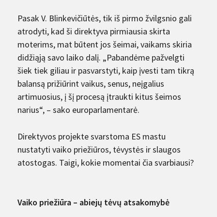
Pasak V. Blinkevičiūtės, tik iš pirmo žvilgsnio gali
atrodyti, kad ši direktyva pirmiausia skirta
moterims, mat būtent jos šeimai, vaikams skiria
didžiąją savo laiko dalį. „Pabandėme pažvelgti
šiek tiek giliau ir pasvarstyti, kaip įvesti tam tikrą
balansą prižiūrint vaikus, senus, neįgalius
artimuosius, į šį procesą įtraukti kitus šeimos
narius“, – sako europarlamentarė.
Direktyvos projekte svarstoma ES mastu
nustatyti vaiko priežiūros, tėvystės ir slaugos
atostogas. Taigi, kokie momentai čia svarbiausi?
Vaiko priežiūra – abiejų tėvų atsakomybė