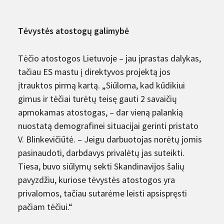
Tėvystės atostogų galimybė
Tėčio atostogos Lietuvoje – jau įprastas dalykas,
tačiau ES mastu į direktyvos projektą jos
įtrauktos pirmą kartą. „Siūloma, kad kūdikiui
gimus ir tėčiai turėtų teisę gauti 2 savaičių
apmokamas atostogas, – dar vieną palankią
nuostatą demografinei situacijai gerinti pristato
V. Blinkevičiūtė. – Jeigu darbuotojas norėtų jomis
pasinaudoti, darbdavys privalėtų jas suteikti.
Tiesa, buvo siūlymų sekti Skandinavijos šalių
pavyzdžiu, kuriose tėvystės atostogos yra
privalomos, tačiau sutarėme leisti apsispręsti
pačiam tėčiui.“