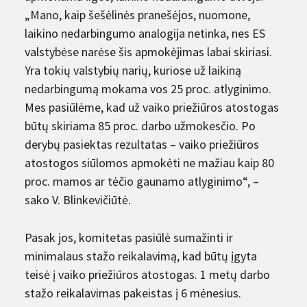
„Mano, kaip šešėlinės pranešėjos, nuomone,
laikino nedarbingumo analogija netinka, nes ES
valstybėse narėse šis apmokėjimas labai skiriasi.
Yra tokių valstybių narių, kuriose už laikiną
nedarbingumą mokama vos 25 proc. atlyginimo.
Mes pasiūlėme, kad už vaiko priežiūros atostogas
būtų skiriama 85 proc. darbo užmokesčio. Po
derybų pasiektas rezultatas – vaiko priežiūros
atostogos siūlomos apmokėti ne mažiau kaip 80
proc. mamos ar tėčio gaunamo atlyginimo“, –
sako V. Blinkevičiūtė.
Pasak jos, komitetas pasiūlė sumažinti ir
minimalaus stažo reikalavimą, kad būtų įgyta
teisė į vaiko priežiūros atostogas. 1 metų darbo
stažo reikalavimas pakeistas į 6 mėnesius.