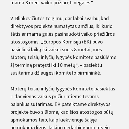
mama 8 mėn. vaiko prižiūrėti negalės.“
V. Blinkevičiūtės teigimu, dar labai svarbu, kad
direktyvos projekte numatytas amžius, iki kurio
tėtis ar mama galės pasinaudoti vaiko priežiūros
atostogomis. „Europos Komisija (EK) buvo
pasiūliusi laiką iki vaikui sueis 8 metai, mes
Moterų teisių ir lyčių lygybės komitete pasiūlėme
šį terminą pratęsti iki 10 metų“, – pasiektu
susitarimu džiaugėsi komiteto pirmininkė.
Moterų teisių ir lyčių lygybės komitete pasiektas
ir dar vienas vaikus prižiūrintiems tėvams
palankus sutarimas. EK pateiktame direktyvos
projekte buvo siūloma, kad šios atostogos būtų
apmokamos taip, kaip kiekvienoje šalyje
apmokama ligos, laikino nedarbingumo atveju.