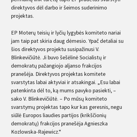
direktyvos dėl darbo ir šeimos suderinimo
projektas.
EP Moterų teisių ir lyčių lygybės komiteto nariai
jam taip pat skiria daug dėmesio. Ypač detaliai su
šios direktyvos projektu susipažinusi V.
Blinkevičiūtė. Ji buvo šešėlinė Socialistų ir
demokratų pažangiojo aljanso frakcijos
pranešėja. Direktyvos projektas komitete
svarstytas labai aktyviai ir atsakingai. „Esu labai
patenkinta dėl to, ką mums pavyko pasiekti, –
sako V. Blinkevičiūtė. – Po mūsų komiteto
svarstymų projektas tapo kur kas geresnis, negu
siūlė Europos liaudies partijos (krikščionių
demokratų) frakcijos pranešėja Agnieszka
Kozlowska-Rajewicz.“