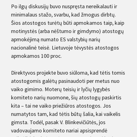
Po ilgų diskusijų buvo nuspręsta nereikalauti ir
minimalaus stažo, svarbu, kad žmogus dirbtų.
Šios atostogos turėtų būti apmokamos taip, kaip
motinystės (arba nėštumo ir gimdymo) atostogų
apmokėjimą numato ES valstybių narių
nacionalinė teisė. Lietuvoje tėvystės atostogos
apmokamos 100 proc.
Direktyvos projekte buvo siūloma, kad tėtis tomis
atostogomis galėtų pasinaudoti per metus nuo
vaiko gimimo. Moterų teisių ir lyčių lygybės
komiteto narių nuomone, šių atostogų paskirtis
kita – tai ne vaiko priežiūros atostogos. Jos
numatytos tam, kad tėtis būtų šalia, kai vaikelis
gimsta. Todėl, pasak V. Blinkevičiūtės, jos
vadovaujamo komiteto nariai apsisprendė