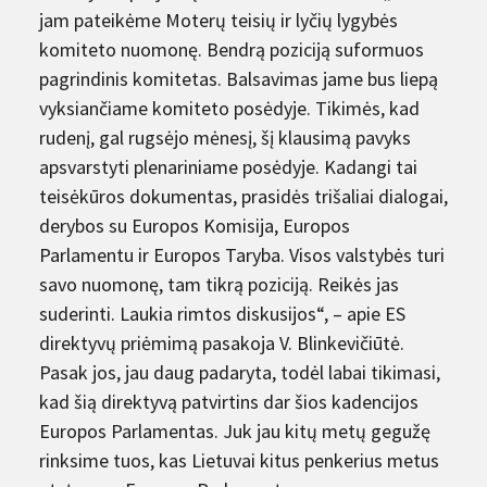
jam pateikėme Moterų teisių ir lyčių lygybės
komiteto nuomonę. Bendrą poziciją suformuos
pagrindinis komitetas. Balsavimas jame bus liepą
vyksiančiame komiteto posėdyje. Tikimės, kad
rudenį, gal rugsėjo mėnesį, šį klausimą pavyks
apsvarstyti plenariniame posėdyje. Kadangi tai
teisėkūros dokumentas, prasidės trišaliai dialogai,
derybos su Europos Komisija, Europos
Parlamentu ir Europos Taryba. Visos valstybės turi
savo nuomonę, tam tikrą poziciją. Reikės jas
suderinti. Laukia rimtos diskusijos“, – apie ES
direktyvų pri­ėmimą pasakoja V. Blinkevičiūtė.
Pasak jos, jau daug padaryta, todėl labai tikimasi,
kad šią direktyvą patvirtins dar šios kadencijos
Europos Parlamentas. Juk jau kitų metų gegužę
rinksime tuos, kas Lietuvai kitus penkerius metus