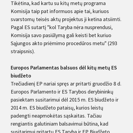
Tikėtina, kad kartu su kitų metų programa
Komisija taip pat informuos apie tai, kuriuos
svarstomų teisės aktų projektus ji ketina atsiimti.
Pagal ES sutartį "kol Taryba nėra nusprendusi,
Komisija savo pasiūlymą gali keisti bet kuriuo
Sąjungos akto priėmimo procedūros metu" (293
straipsnis).
Europos Parlamentas balsuos dėl kitų metų ES
biudžeto
Trečiadienį EP nariai spręs ar pritarti gruodžio 8 d.
Europos Parlamento ir ES Tarybos derybininkų
pasiektam susitarimui dėl 2015 m. ES biudžeto ir
2014 m. ES biudžeto pataisų, kurios leistų
padengti neapmokėtas sąskaitas. Tačiau
rengiantis galutiniam balsavimui būtina, kad
susitarimui pritartų ES Taryba ir EP Biudžeto