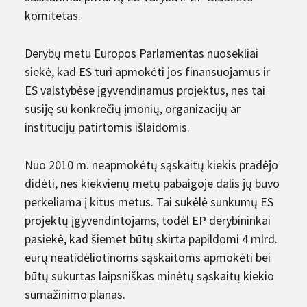
komitetas.
Derybų metu Europos Parlamentas nuosekliai
siekė, kad ES turi apmokėti jos finansuojamus ir
ES valstybėse įgyvendinamus projektus, nes tai
susiję su konkrečių įmonių, organizacijų ar
institucijų patirtomis išlaidomis.
Nuo 2010 m. neapmokėtų sąskaitų kiekis pradėjo
didėti, nes kiekvienų metų pabaigoje dalis jų buvo
perkeliama į kitus metus. Tai sukėlė sunkumų ES
projektų įgyvendintojams, todėl EP derybininkai
pasiekė, kad šiemet būtų skirta papildomi 4 mlrd.
eurų neatidėliotinoms sąskaitoms apmokėti bei
būtų sukurtas laipsniškas minėtų sąskaitų kiekio
sumažinimo planas.