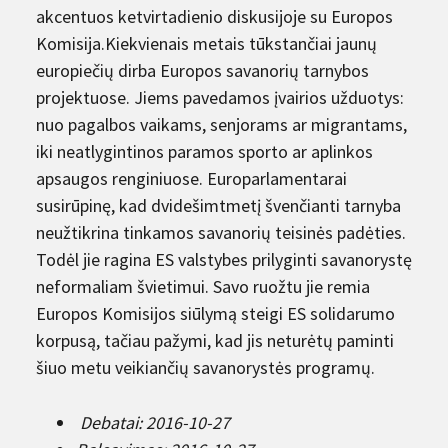
akcentuos ketvirtadienio diskusijoje su Europos
Komisija.Kiekvienais metais tūkstančiai jaunų
europiečių dirba Europos savanorių tarnybos
projektuose. Jiems pavedamos įvairios užduotys:
nuo pagalbos vaikams, senjorams ar migrantams,
iki neatlygintinos paramos sporto ar aplinkos
apsaugos renginiuose. Europarlamentarai
susirūpinę, kad dvidešimtmetį švenčianti tarnyba
neužtikrina tinkamos savanorių teisinės padėties.
Todėl jie ragina ES valstybes prilyginti savanorystę
neformaliam švietimui. Savo ruožtu jie remia
Europos Komisijos siūlymą steigi ES solidarumo
korpusą, tačiau pažymi, kad jis neturėtų paminti
šiuo metu veikiančių savanorystės programų.
Debatai: 2016-10-27