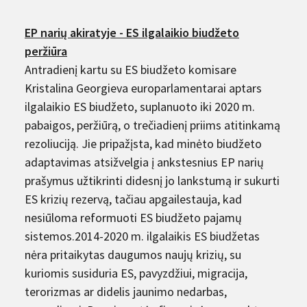
EP narių akiratyje - ES ilgalaikio biudžeto
peržiūra
Antradienį kartu su ES biudžeto komisare
Kristalina Georgieva europarlamentarai aptars
ilgalaikio ES biudžeto, suplanuoto iki 2020 m.
pabaigos, peržiūrą, o trečiadienį priims atitinkamą
rezoliuciją. Jie pripažįsta, kad minėto biudžeto
adaptavimas atsižvelgia į ankstesnius EP narių
prašymus užtikrinti didesnį jo lankstumą ir sukurti
ES krizių rezervą, tačiau apgailestauja, kad
nesiūloma reformuoti ES biudžeto pajamų
sistemos.2014-2020 m. ilgalaikis ES biudžetas
nėra pritaikytas daugumos naujų krizių, su
kuriomis susiduria ES, pavyzdžiui, migracija,
terorizmas ar didelis jaunimo nedarbas,