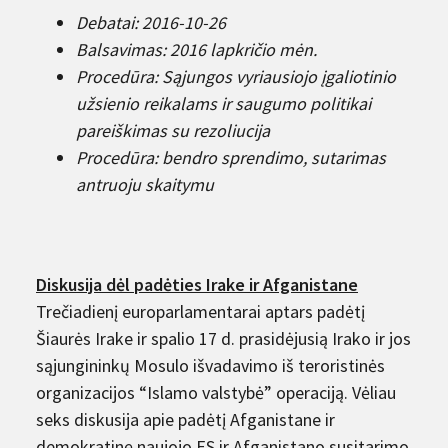
Debatai: 2016-10-26
Balsavimas: 2016 lapkričio mėn.
Procedūra: Sąjungos vyriausiojo įgaliotinio
užsienio reikalams ir saugumo politikai
pareiškimas su rezoliucija
Procedūra: bendro sprendimo, sutarimas
antruoju skaitymu
Diskusija dėl padėties Irake ir Afganistane
Trečiadienį europarlamentarai aptars padėtį
Šiaurės Irake ir spalio 17 d. prasidėjusią Irako ir jos
sąjungininkų Mosulo išvadavimo iš teroristinės
organizacijos “Islamo valstybė” operaciją. Vėliau
seks diskusija apie padėtį Afganistane ir
demokratinę naujojo ES ir Afganistano susitarimo