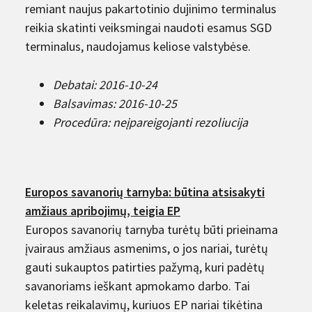
remiant naujus pakartotinio dujinimo terminalus
reikia skatinti veiksmingai naudoti esamus SGD
terminalus, naudojamus keliose valstybėse.
Debatai: 2016-10-24
Balsavimas: 2016-10-25
Procedūra: neįpareigojanti rezoliucija
Europos savanorių tarnyba: būtina atsisakyti
amžiaus apribojimų, teigia EP
Europos savanorių tarnyba turėtų būti prieinama
įvairaus amžiaus asmenims, o jos nariai, turėtų
gauti sukauptos patirties pažymą, kuri padėtų
savanoriams ieškant apmokamo darbo. Tai
keletas reikalavimų, kuriuos EP nariai tikėtina