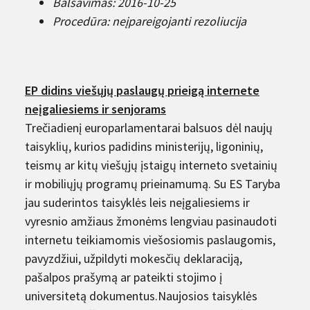
Balsavimas: 2016-10-25
Procedūra: neįpareigojanti rezoliucija
EP didins viešųjų paslaugų prieigą internete
neįgaliesiems ir senjorams
Trečiadienį europarlamentarai balsuos dėl naujų
taisyklių, kurios padidins ministerijų, ligoninių,
teismų ar kitų viešųjų įstaigų interneto svetainių
ir mobiliųjų programų prieinamumą. Su ES Taryba
jau suderintos taisyklės leis neįgaliesiems ir
vyresnio amžiaus žmonėms lengviau pasinaudoti
internetu teikiamomis viešosiomis paslaugomis,
pavyzdžiui, užpildyti mokesčių deklaraciją,
pašalpos prašymą ar pateikti stojimo į
universitetą dokumentus.Naujosios taisyklės