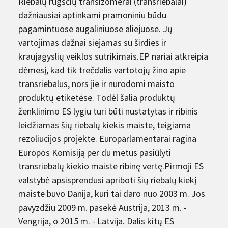
Riebalų rūgščių transizomerai (transriebalai)
dažniausiai aptinkami pramoniniu būdu
pagamintuose augaliniuose aliejuose. Jų
vartojimas dažnai siejamas su širdies ir
kraujagyslių veiklos sutrikimais.EP nariai atkreipia
dėmesį, kad tik trečdalis vartotojų žino apie
transriebalus, nors jie ir nurodomi maisto
produktų etiketėse. Todėl šalia produktų
ženklinimo ES lygiu turi būti nustatytas ir ribinis
leidžiamas šių riebalų kiekis maiste, teigiama
rezoliucijos projekte. Europarlamentarai ragina
Europos Komisiją per du metus pasiūlyti
transriebalų kiekio maiste ribinę vertę.Pirmoji ES
valstybė apsisprendusi apriboti šių riebalų kiekį
maiste buvo Danija, kuri tai daro nuo 2003 m. Jos
pavyzdžiu 2009 m. pasekė Austrija, 2013 m. -
Vengrija, o 2015 m. - Latvija. Dalis kitų ES