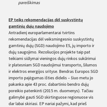
pareiškimas
EP teiks rekomendacijas dėl suskystintų
gamtinių dujų naudojimo
Antradienį europarlamentarai tvirtins
rekomendacijas dėl veiksmingesnio suskystintų
gamtinių dujų (SGD) naudojimo ES, jų importo ir
dujų saugojimo. Rezoliucijos projekte taip pat
teikiami siūlymai vieningos dujų rinkos sukūrimui
ir platesniam SGD naudojimui transporto, šilumos
ir elektros energijos srityse. Bendras Europos SGD
importo pajėgumas išties didelis – šiuo metu jo
pakanka apie 43 proc. dabartinio bendro dujų
poreikio patenkinti (2015 m. duomenys). Tačiau
galimybė gauti SGD skirtinguose regionuose vis
dar labai skiriasi. EP nariai pažymi, kad prieš