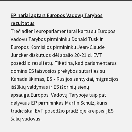
EP nariai aptars Europos Vadovų Tarybos
rezultatus
Trečiadienį europarlamentarai kartu su Europos
Vadovų Tarybos pirmininku Donald Tusk ir
Europos Komisijos pirmininku Jean-Claude
Juncker diskutuos dėl spalio 20-21 d. EVT
posėdžio rezultatų. Tikėtina, kad parlamentarus
domins ES laisvosios prekybos sutarties su
Kanada likimas, ES - Rusijos santykiai, migracijos
iššūkių valdymas ir ES išorinių sienų
apsauga.Europos Vadovų Taryboje taip pat
dalyvaus EP pirmininkas Martin Schulz, kuris
tradiciškai EVT posėdžio pradžioje kreipsis į ES
šalių vadovus.