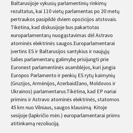
Baltarusijoje vykusių parlamentinių rinkimų
rezultatus, kai 110 vietų parlamentas po 20 metų
pertraukos pasipildė dviem opozicijos atstovais.
Tikėtina, kad diskusijoje bus pakartotas
europarlamentarų nuogąstavimas dėl Astravo
atominės elektrinės saugos.Europarlamentarai
įvertins ES ir Baltarusijos santykius ir naujųjų
šalies parlamentarų galimybę prisijungti prie
Euronest parlamentinės asamblėjos, kuri jungia
Europos Parlamento ir penkių ES rytų kaimynių
(Gruzijos, Armėnijos, Azerbaidžano, Moldovos ir
Ukrainos) parlamentarus.Tikėtina, kad EP nariai
primins ir Astravo atominės elektrinės, statomos
45 km nuo Vilniaus, saugos klausimą. Kitoje
sesijoje (lapkričio mėn.) europarlamentarai priims
atitinkamą rezoliuciją.