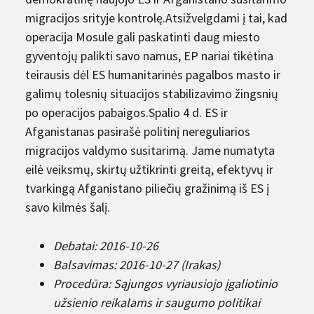
migracijos srityje kontrolę.Atsižvelgdami į tai, kad
operacija Mosule gali paskatinti daug miesto
gyventojų palikti savo namus, EP nariai tikėtina
teirausis dėl ES humanitarinės pagalbos masto ir
galimų tolesnių situacijos stabilizavimo žingsnių
po operacijos pabaigos.Spalio 4 d. ES ir
Afganistanas pasirašė politinį nereguliarios
migracijos valdymo susitarimą. Jame numatyta
eilė veiksmų, skirtų užtikrinti greitą, efektyvų ir
tvarkingą Afganistano piliečių gražinimą iš ES į
savo kilmės šalį.
Debatai: 2016-10-26
Balsavimas: 2016-10-27 (Irakas)
Procedūra: Sąjungos vyriausiojo įgaliotinio
užsienio reikalams ir saugumo politikai