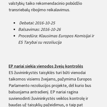
valstybių taiko rekomendacinio pobūdžio
transriebalų ribojimo reikalavimus.
Debatai: 2016-10-25
Balsavimas: 2016-10-26
Procedūra: Klausimas Europos Komisijai ir
ES Tarybai su rezoliucija
EP nariai siekia vienodos žvejų kontrolės
ES žuvininkystės taisyklės turi būti vienodai
taikomos visiems žvejams, pažymima Europos
Parlamento rezoliucijos projekte, dėl kurio bus
balsuojama antradienį. EP nariai ragina
suvienodinti žuvininkystės veiklos kontrolę ir
baudas už taisyklių pažeidimus, o taip pat