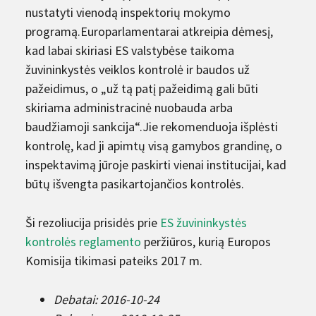
nustatyti vienodą inspektorių mokymo
programą.Europarlamentarai atkreipia dėmesį,
kad labai skiriasi ES valstybėse taikoma
žuvininkystės veiklos kontrolė ir baudos už
pažeidimus, o „už tą patį pažeidimą gali būti
skiriama administracinė nuobauda arba
baudžiamoji sankcija“.Jie rekomenduoja išplėsti
kontrolę, kad ji apimtų visą gamybos grandinę, o
inspektavimą jūroje paskirti vienai institucijai, kad
būtų išvengta pasikartojančios kontrolės.
Ši rezoliucija prisidės prie
ES žuvininkystės
kontrolės reglamento
peržiūros, kurią Europos
Komisija tikimasi pateiks 2017 m.
Debatai: 2016-10-24