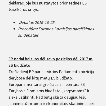
deklaracijoje bus nustatytos prioritetinės ES
teisėkūros sritys.
Debatai: 2016-10-25
Procedūra: Europos Komisijos pareiškimas
su debatais
EP nariai balsuos dėl savo pozicijos dėl 2017 m.
ES biudžeto
Trečiadienį EP nariai tvirtins Parlamento poziciją
derybose dėl kitų metų ES biudžeto.
Europarlamentarai greičiausiai nepritars ES
Tarybos siūlomiems biudžeto „karpymams“ ir
sieks užtikrinti, kad būtų skirta daugiau lėšų
jaunimo užimtumo ir ekonomikos skatinimui bei