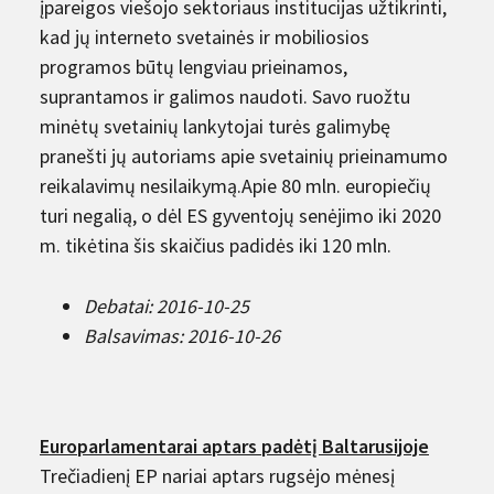
įpareigos viešojo sektoriaus institucijas užtikrinti,
kad jų interneto svetainės ir mobiliosios
programos būtų lengviau prieinamos,
suprantamos ir galimos naudoti. Savo ruožtu
minėtų svetainių lankytojai turės galimybę
pranešti jų autoriams apie svetainių prieinamumo
reikalavimų nesilaikymą.Apie 80 mln. europiečių
turi negalią, o dėl ES gyventojų senėjimo iki 2020
m. tikėtina šis skaičius padidės iki 120 mln.
Debatai: 2016-10-25
Balsavimas: 2016-10-26
Europarlamentarai aptars padėtį Baltarusijoje
Trečiadienį EP nariai aptars rugsėjo mėnesį