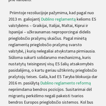
Priimtoje rezoliucijoje pažymima, kad pagal nuo
2013 m. galiojantį
Dublino reglamentą
kelioms ES
valstybėms – Graikijai, Italijai, Maltai, Kiprui ir
Ispanijai – užkraunamas neproporcingai didelis
prieglobsčio prašymų skaičius. Pagal minėtą
reglamentą prieglobsčio prašymą svarsto
valstybė, į kurią nelegaliai atvykstama pirmiausia.
Siūloma sukurti solidarumo mechanizmą, kuris
nustatytų teisingesnį visų ES šalių atsakomybės
pasidalijimą, o kartu geriau užtikrintų prieglobsčio
prašytojų teises. Gaila, kad ES Taryba blokuoja dar
2016 m. pasiūlytą
Dublino reglamento reformą
nepriimdama bendros pozicijos. Susitarimai dėl
migrantų perkėlimo negali pakeisti tvarios
bendros Europos prieglobsčio sistemos. Kol bus