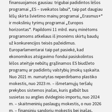
finansuojamos gausiau: trigubai padidintos lėšos
programai „ES – sveikatos labui“, taip pat daugiau
lėšų skirta švietimo mainų programai „Erasmus+“
ir mokslinių tyrimų programai „Europos
horizontas“. Papildomi 11 mlrd. eurų minėtoms
programoms atkeliaus iš įmonėms skirtų baudų
už konkurencijos teisės pažeidimus.
Europarlamentarai taip pat pasiekė, kad
ekonomikos atsigavimo fondui pasiskolintos
lėšos ateityje nebūtų grąžinamos ES biudžeto
programų ar padidintų valstybių įmokų sąskaita.
Nuo 2021 m. numatytas neperdirbamo plastiko
mokestis, nuo 2023 m. – išmetamųjų teršalų
prekybos sistemos įnašas, kuris galbūt bus
susietas su anglies dvideginio importu, nuo 2024
m. – skaitmeninių paslaugų mokestis, o nuo 2026
m. – finansinių sandorių mokestis bei įnašas,