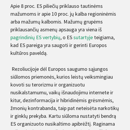
Apie 8 proc. ES piliečių priklauso tautinėms
mažumoms ir apie 10 proc. jų kalba regioninėmis
arba mažumų kalbomis. Mažumų grupėms
priklausančių asmenų apsauga yra viena iš
pagrindinių ES vertybių
, o ES
sutartyje
teigiama,
kad ES pareiga yra saugoti ir gerinti Europos
kultūros paveldą.
Rezoliucijoje dėl Europos saugumo sąjungos
siūlomos priemonės, kurios leistų veiksmingiau
kovoti su terorizmu ir organizuotu
nusikalstamumu, vaikų išnaudojimu internete ir
kitur, dezinformacija ir hibridinėmis grėsmėmis,
žmonių kontrabanda, taip pat neteisėta narkotikų
ir ginklų prekyba. Kartu siūloma nustatyti bendrą
ES organizuoto nusikaltimo apibrėžtį. Raginama