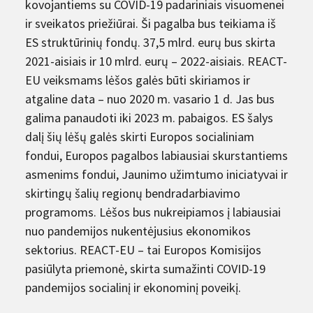
kovojantiems su COVID-19 padariniais visuomenei
ir sveikatos priežiūrai. Ši pagalba bus teikiama iš
ES struktūrinių fondų. 37,5 mlrd. eurų bus skirta
2021-aisiais ir 10 mlrd. eurų – 2022-aisiais. REACT-
EU veiksmams lėšos galės būti skiriamos ir
atgaline data – nuo 2020 m. vasario 1 d. Jas bus
galima panaudoti iki 2023 m. pabaigos. ES šalys
dalį šių lėšų galės skirti Europos socialiniam
fondui, Europos pagalbos labiausiai skurstantiems
asmenims fondui, Jaunimo užimtumo iniciatyvai ir
skirtingų šalių regionų bendradarbiavimo
programoms. Lėšos bus nukreipiamos į labiausiai
nuo pandemijos nukentėjusius ekonomikos
sektorius. REACT-EU – tai Europos Komisijos
pasiūlyta priemonė, skirta sumažinti COVID-19
pandemijos socialinį ir ekonominį poveikį.