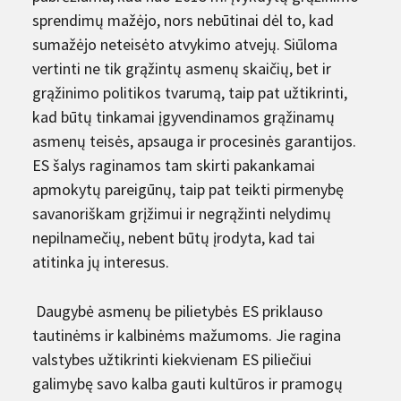
sprendimų mažėjo, nors nebūtinai dėl to, kad
sumažėjo neteisėto atvykimo atvejų. Siūloma
vertinti ne tik grąžintų asmenų skaičių, bet ir
grąžinimo politikos tvarumą, taip pat užtikrinti,
kad būtų tinkamai įgyvendinamos grąžinamų
asmenų teisės, apsauga ir procesinės garantijos.
ES šalys raginamos tam skirti pakankamai
apmokytų pareigūnų, taip pat teikti pirmenybę
savanoriškam grįžimui ir negrąžinti nelydimų
nepilnamečių, nebent būtų įrodyta, kad tai
atitinka jų interesus.
Daugybė asmenų be pilietybės ES priklauso
tautinėms ir kalbinėms mažumoms. Jie ragina
valstybes užtikrinti kiekvienam ES piliečiui
galimybę savo kalba gauti kultūros ir pramogų