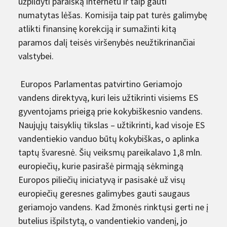
užpildyti paraišką internetu ir taip gauti
numatytas lėšas. Komisija taip pat turės galimybę
atlikti finansinę korekciją ir sumažinti kitą
paramos dalį teisės viršenybės neužtikrinančiai
valstybei.
Europos Parlamentas patvirtino Geriamojo
vandens direktyvą, kuri leis užtikrinti visiems ES
gyventojams prieigą prie kokybiškesnio vandens.
Naujųjų taisyklių tikslas – užtikrinti, kad visoje ES
vandentiekio vanduo būtų kokybiškas, o aplinka
taptų švaresnė. Šių veiksmų pareikalavo 1,8 mln.
europiečių, kurie pasirašė pirmąją sėkmingą
Europos piliečių iniciatyvą ir pasisakė už visų
europiečių geresnes galimybes gauti saugaus
geriamojo vandens. Kad žmonės rinktųsi gerti ne į
butelius išpilstytą, o vandentiekio vandenį, jo