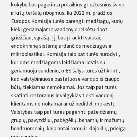
kokybė bus pagerinta pritaikius griežtesnius švino
ir kitų teršalų ribojimus. Iki 2022 m. pradžios
Europos Komisija turės parengti medžiagų, kurių
kiekį geriamajame vandenyje reikėtų riboti
griežčiau, sąrašą. Į jį bus įtraukti vaistai,
endokrininę sistemą ardančios medžiagos ir
mikroplastikai. Komisija taip pat turės nurodyti,
kurioms medžiagoms leidžiama liestis su
geriamuoju vandeniu, o ES šalys turės užtikrinti,
kad valstybiniuose pastatuose vanduo iš čiaupo
būtų tiekiamas nemokamai. Jos taip pat turės
skatinti restoranus ir valgyklas tiekti vandenį
klientams nemokamai ar už nedidelį mokestį.
Valstybės taip pat turės pagerinti pažeidžiamų
grupių, pavyzdžiui, pabėgėlių, benamių ir mažumų
bendruomenių, kaip antai romų ir klajoklių, prieigą
prie vandens.