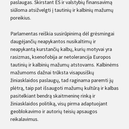
paslaugas. Skirstant ES ir valstybių finansavimą
siūloma atsižvelgti į tautinių ir kalbinių mažumų
poreikius.
Parlamentas reiškia susirūpinimą dėl grėsmingai
daugėjančių neapykantos nusikaltimų ir
neapykantą kurstančių kalbų, kurių motyvai yra
rasizmas, ksenofobija ar netolerancija Europos
tautinių ir kalbinių mažumų atstovams. Kalbinėms
mažumoms dažnai trūksta visapusiškų
žiniasklaidos paslaugų, tad raginama paremti jų
plėtrą, taip pat išsaugoti mažumų kultūrą ir kalbas
pasitelkiant bendrą skaitmeninę rinką ir
žiniasklaidos politiką, visų pirma adaptuojant
geoblokavimo ir autorių teisių apsaugos
reikalavimus.