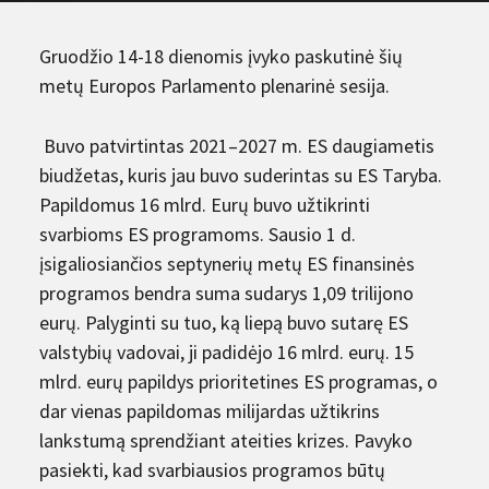
Gruodžio 14-18 dienomis įvyko paskutinė šių
metų Europos Parlamento plenarinė sesija.
Buvo patvirtintas 2021–2027 m. ES daugiametis
biudžetas, kuris jau buvo suderintas su ES Taryba.
Papildomus 16 mlrd. Eurų buvo užtikrinti
svarbioms ES programoms. Sausio 1 d.
įsigaliosiančios septynerių metų ES finansinės
programos bendra suma sudarys 1,09 trilijono
eurų. Palyginti su tuo, ką liepą buvo sutarę ES
valstybių vadovai, ji padidėjo 16 mlrd. eurų. 15
mlrd. eurų papildys prioritetines ES programas, o
dar vienas papildomas milijardas užtikrins
lankstumą sprendžiant ateities krizes. Pavyko
pasiekti, kad svarbiausios programos būtų