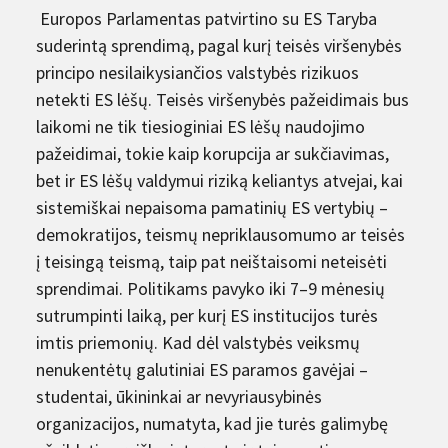
Europos Parlamentas patvirtino su ES Taryba
suderintą sprendimą, pagal kurį teisės viršenybės
principo nesilaikysiančios valstybės rizikuos
netekti ES lėšų. Teisės viršenybės pažeidimais bus
laikomi ne tik tiesioginiai ES lėšų naudojimo
pažeidimai, tokie kaip korupcija ar sukčiavimas,
bet ir ES lėšų valdymui riziką keliantys atvejai, kai
sistemiškai nepaisoma pamatinių ES vertybių –
demokratijos, teismų nepriklausomumo ar teisės
į teisingą teismą, taip pat neištaisomi neteisėti
sprendimai. Politikams pavyko iki 7–9 mėnesių
sutrumpinti laiką, per kurį ES institucijos turės
imtis priemonių. Kad dėl valstybės veiksmų
nenukentėtų galutiniai ES paramos gavėjai –
studentai, ūkininkai ar nevyriausybinės
organizacijos, numatyta, kad jie turės galimybę