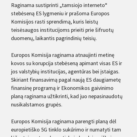
Raginama sustiprinti „tamsiojo interneto“
stebėseną ES lygmeniu ir prašoma Europos
Komisijos rasti sprendimą, kuris leistų
teisėsaugos institucijoms prieiti prie šifruotų
duomenų, laikantis pagrindinių teisių.
Europos Komisija raginama atnaujinti metinę
kovos su korupcija stebėseną apimant visas ES ir
jos valstybių institucijas, agentūras bei įstaigas.
Skiriant finansavimą pagal naują ES daugiametę
finansinę programą ir Ekonomikos gaivinimo
planą raginama užtikrinti, kad juo nepasinaudotų
nusikalstamos grupės.
Europos Komisija raginama parengti planą dėl
europietiško 5G tinklo sukūrimo ir numatyti tam