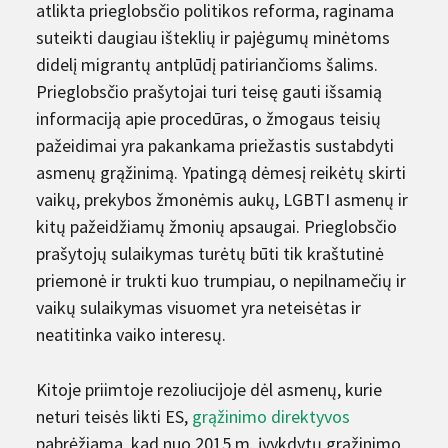
atlikta prieglobsčio politikos reforma, raginama
suteikti daugiau išteklių ir pajėgumų minėtoms
didelį migrantų antplūdį patiriančioms šalims.
Prieglobsčio prašytojai turi teisę gauti išsamią
informaciją apie procedūras, o žmogaus teisių
pažeidimai yra pakankama priežastis sustabdyti
asmenų grąžinimą. Ypatingą dėmesį reikėtų skirti
vaikų, prekybos žmonėmis aukų, LGBTI asmenų ir
kitų pažeidžiamų žmonių apsaugai. Prieglobsčio
prašytojų sulaikymas turėtų būti tik kraštutinė
priemonė ir trukti kuo trumpiau, o nepilnamečių ir
vaikų sulaikymas visuomet yra neteisėtas ir
neatitinka vaiko interesų.
Kitoje priimtoje rezoliucijoje dėl asmenų, kurie
neturi teisės likti ES,
grąžinimo direktyvos
pabrėžiama, kad nuo 2015 m. įvykdytų grąžinimo