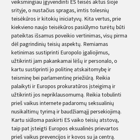
veiksmingiau įgyvendinti ES teisės aktus šioje
srityje, o nustačius spragas, imtis tolesnių
teisėkūros ir kitokių iniciatyvų. Kita vertus, prie
kiekvieno naujo teisėkūros pasiūlymo turėtų būti
pateiktas išsamus poveikio vertinimas, visų pirma
dėl pagrindinių teisių aspektų. Remiamas
ketinimas sustiprinti Europolo įgaliojimus,
užtikrinti jam pakankamai lėšų ir personalo, o
kartu sustiprinti jo politinę atskaitomybę ir
teisminę bei parlamentinę priežiūrą. Reikia
palaikyti ir Europos prokuratūros įsteigimą ir
užtikrinti jos nepriklausomumą. Reikia tobulinti
prieš vaikus internete padaromų seksualinių
nusikaltimų tyrimą ir baudžiamąjį persekiojimą.
Kartu siūloma paskirti ES vaiko teisių atstovą,
taip pat įsteigti Europos eksualinės prievartos
prieš vaikus prevencijos ir kovos su ja centrą.