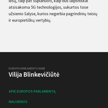
lėšų, taip pat suplanuoti, kaip bus laipsniškai
atsisakoma 5G technologijos, sukurtos tose
užsienio šalyse, kurios negerbia pagrindinių teisių
ir europietiškų vertybių.
EUROPOS PARLAMENTO NARĖ
Vilija Blinkevičiūtė
APIE EUROPOS PARLAMENTĄ
NAUJIENOS