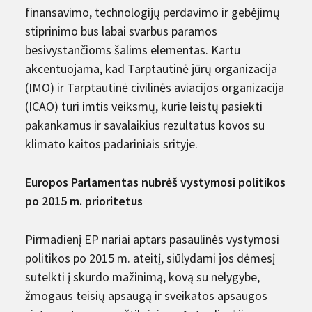
finansavimo, technologijų perdavimo ir gebėjimų
stiprinimo bus labai svarbus paramos
besivystančioms šalims elementas. Kartu
akcentuojama, kad Tarptautinė jūrų organizacija
(IMO) ir Tarptautinė civilinės aviacijos organizacija
(ICAO) turi imtis veiksmų, kurie leistų pasiekti
pakankamus ir savalaikius rezultatus kovos su
klimato kaitos padariniais srityje.
Europos Parlamentas nubrėš vystymosi politikos
po 2015 m. prioritetus
Pirmadienį EP nariai aptars pasaulinės vystymosi
politikos po 2015 m. ateitį, siūlydami jos dėmesį
sutelkti į skurdo mažinimą, kovą su nelygybe,
žmogaus teisių apsaugą ir sveikatos apsaugos