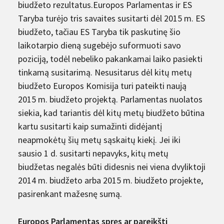
biudžeto rezultatus.Europos Parlamentas ir ES
Taryba turėjo tris savaites susitarti dėl 2015 m. ES
biudžeto, tačiau ES Taryba tik paskutinę šio
laikotarpio dieną sugebėjo suformuoti savo
poziciją, todėl nebeliko pakankamai laiko pasiekti
tinkamą susitarimą. Nesusitarus dėl kitų metų
biudžeto Europos Komisija turi pateikti naują
2015 m. biudžeto projektą. Parlamentas nuolatos
siekia, kad tariantis dėl kitų metų biudžeto būtina
kartu susitarti kaip sumažinti didėjantį
neapmokėtų šių metų sąskaitų kiekį. Jei iki
sausio 1 d. susitarti nepavyks, kitų metų
biudžetas negalės būti didesnis nei viena dvyliktoji
2014 m. biudžeto arba 2015 m. biudžeto projekte,
pasirenkant mažesnę sumą.
Europos Parlamentas spręs ar pareikšti