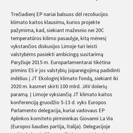
Trečiadienį EP nariai balsuos dėl rezoliucijos
klimato kaitos klausimu, kurios projekte
pažymima, kad, siekiant mažesnio nei 20C
temperatūros kilimo pasaulyje, kitą mėnesį
vykstančios diskusijos Limoje turi leisti
valstybėms pasiekti ambicingą susitarimą
Paryžiuje 2015 m. Europarlamentarai tikėtina
primins ES ir jos valstybių įsipareigojimą padidinti
indėlius į JT Ekologinį klimato fondą, siekiant iki
2020 m. kasmet skirti 100 mlrd. JAV dolerių
paramą. Į Limoje vyksiančią JT klimato kaitos
konferenciją gruodžio 5-13 d. vyks Europos
Parlamento delegacija, kuriai vadovaus EP
Aplinkos komiteto pirmininkas Giovanni La Via
(Europos liaudies partija, Italija). Delegacijoje