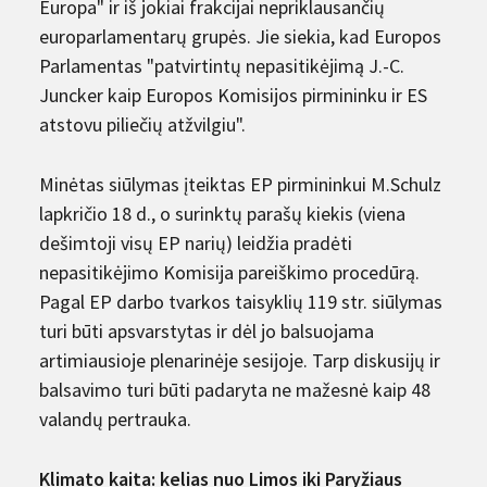
Europa" ir iš jokiai frakcijai nepriklausančių
europarlamentarų grupės. Jie siekia, kad Europos
Parlamentas "patvirtintų nepasitikėjimą J.-C.
Juncker kaip Europos Komisijos pirmininku ir ES
atstovu piliečių atžvilgiu".
Minėtas siūlymas įteiktas EP pirmininkui M.Schulz
lapkričio 18 d., o surinktų parašų kiekis (viena
dešimtoji visų EP narių) leidžia pradėti
nepasitikėjimo Komisija pareiškimo procedūrą.
Pagal EP darbo tvarkos taisyklių 119 str. siūlymas
turi būti apsvarstytas ir dėl jo balsuojama
artimiausioje plenarinėje sesijoje. Tarp diskusijų ir
balsavimo turi būti padaryta ne mažesnė kaip 48
valandų pertrauka.
Klimato kaita: kelias nuo Limos iki Paryžiaus