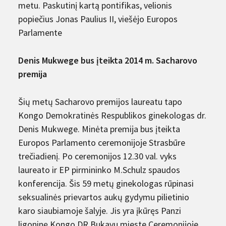
metu. Paskutinį kartą pontifikas, velionis
popiečius Jonas Paulius II, viešėjo Europos
Parlamente
Denis Mukwege bus įteikta 2014 m. Sacharovo
premija
Šių metų Sacharovo premijos laureatu tapo
Kongo Demokratinės Respublikos ginekologas dr.
Denis Mukwege. Minėta premija bus įteikta
Europos Parlamento ceremonijoje Strasbūre
trečiadienį. Po ceremonijos 12.30 val. vyks
laureato ir EP pirmininko M.Schulz spaudos
konferencija. Šis 59 metų ginekologas rūpinasi
seksualinės prievartos aukų gydymu pilietinio
karo siaubiamoje šalyje. Jis yra įkūręs Panzi
ligoninę Kongo DR Bukavu mieste.Ceremonijoje