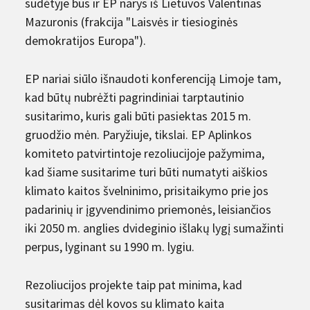
sudėtyje bus ir EP narys iš Lietuvos Valentinas
Mazuronis (frakcija "Laisvės ir tiesioginės
demokratijos Europa").
EP nariai siūlo išnaudoti konferenciją Limoje tam,
kad būtų nubrėžti pagrindiniai tarptautinio
susitarimo, kuris gali būti pasiektas 2015 m.
gruodžio mėn. Paryžiuje, tikslai. EP Aplinkos
komiteto patvirtintoje rezoliucijoje pažymima,
kad šiame susitarime turi būti numatyti aiškios
klimato kaitos švelninimo, prisitaikymo prie jos
padarinių ir įgyvendinimo priemonės, leisiančios
iki 2050 m. anglies dvideginio išlakų lygį sumažinti
perpus, lyginant su 1990 m. lygiu.
Rezoliucijos projekte taip pat minima, kad
susitarimas dėl kovos su klimato kaita