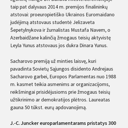
taip pat dalyvaus 2014 m. premijos finalininkų
atstovai: proeuropietiško Ukrainos Euromaidano
judėjimą atstovaus studentė Jelizaveta
Šepetylnykova ir žurnalistas Mustafa Navem, o
Azerbaidžane kalinčią žmogaus teisių aktyvistę
Leyla Yunus atstovaus jos dukra Dinara Yunus.
Sacharovo premiją už minties laisvę, kuri
pavadinta Sovietų Sąjungos disidento Andrejaus
Sacharovo garbei, Europos Parlamentas nuo 1988
m. kasmet teikia asmenims ar organizacijoms,
reikšmingai prisidėjusioms prie žmogaus teisių
užtikrinimo ar demokratijos plėtros. Laureatas
gauna 50 tūkst. eurų apdovanojimą.
J.-C. Juncker europarlamentarams pristatys 300