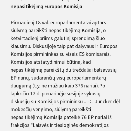
nepasitikėjimą Europos Komisija
Pirmadienį 18 val. europarlamentarai aptars
siūlymą pareikšti nepasitikėjimą Komisija, o
ketvirtadienį priims galutinį sprendimą šiuo
klausimu. Diskusijoje taip pat dalyvaus ir Europos
Komisijos pirmininkas su visais ES komisarais.
Komisijos atstatydinimui būtina, kad
nepasitikėjimą pareikštų du trečdaliai balsavusių
EP narių, sudarančių visų europarlamentarų
daugumą (t.y. ne mažiau kaip 376 nariai).Po
lapkričio 12 d. plenarinėje sesijoje vykusių
diskusijų su Komisijos pirmininku J.-C. Juncker dėl
mokesčių vengimo, siūlymą pareikšti
nepasitikėjimą Komisija pateikė 76 EP nariai iš
frakcijos "Laisvės ir tiesioginės demokratijos