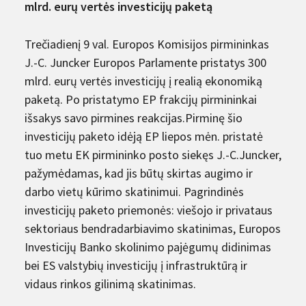
mlrd. eurų vertės investicijų paketą
Trečiadienį 9 val. Europos Komisijos pirmininkas
J.-C. Juncker Europos Parlamente pristatys 300
mlrd. eurų vertės investicijų į realią ekonomiką
paketą. Po pristatymo EP frakcijų pirmininkai
išsakys savo pirmines reakcijas.Pirminę šio
investicijų paketo idėją EP liepos mėn. pristatė
tuo metu EK pirmininko posto siekęs J.-C.Juncker,
pažymėdamas, kad jis būtų skirtas augimo ir
darbo vietų kūrimo skatinimui. Pagrindinės
investicijų paketo priemonės: viešojo ir privataus
sektoriaus bendradarbiavimo skatinimas, Europos
Investicijų Banko skolinimo pajėgumų didinimas
bei ES valstybių investicijų į infrastruktūrą ir
vidaus rinkos gilinimą skatinimas.