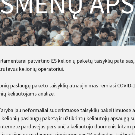
SMENŲ AP
lamentarai patvirtino ES kelionių paketų taisyklių pataisas,
rutavus kelionių operatoriui.
ionių paslaugų paketo taisyklių atnaujinimas remiasi COVID-
ių keliautojams analize.
Taryba jau neformaliai suderintuose taisyklių pakeitimuose a
 kelionių paslaugų paketą ir užtikrintų keliautojų apsaugą sutr
 internete pardavėjas persiunčia keliautojo duomenis kitam p
 ir susijusios paslaugos įsigyjamos per 24 valandas, tai bus 