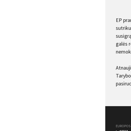
EP pra
sutriku
susigrą
galės r
nemoku
Atnauji
Tarybos
pasiruo
EUROPOS