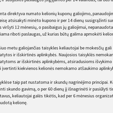
inta direktyva numato kelionių kuponų galiojimo, panaudoji
teisę atsisakyti minėto kupono ir per 14 dienų susigrąžinti 
 viršyti 12 mėnesių, o pasibaigus jų galiojimui, nepanaudota 
iama riboti paslaugas, už kurias būtų galima apmokėti kelio
iuo metu galiojančias taisykles keliautojai be mokesčių gali 
tytos ir išskirtinės aplinkybės. Naujosios taisyklės nemoka
tytoms ar išskirtinės aplinkybėms, atsiradusioms išvykimo 
ai įvertinti kiekvienos kelionės nemokamo atšaukimo aplinky
yklėse taip pat nustatoma ir skundų nagrinėjimo principai. Ke
inti skundo gavimą, o per 60 dienų jį išnagrinėti ir pasiūlyti
tavus, keliautojai galės tikėtis, kad per 6 mėnesius organi
udotą kelionę.