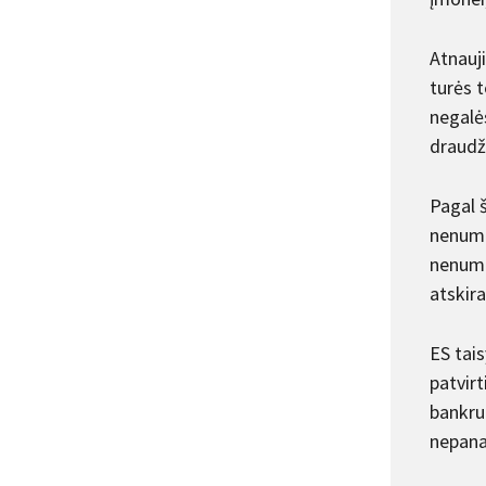
Atnauj
turės 
negalės
draudž
Pagal š
nenuma
nenuma
atskir
ES tais
patvirt
bankru
nepana