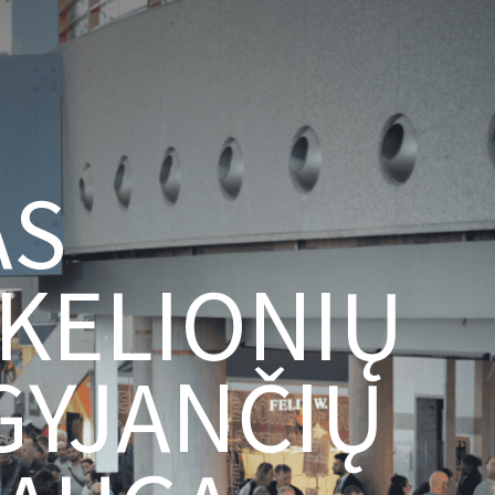
AS
 KELIONIŲ
GYJANČIŲ