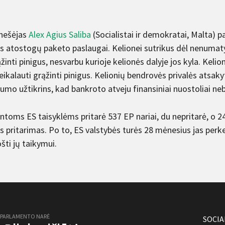
nešėjas
Alex Agius Saliba
(Socialistai ir demokratai, Malta) 
s atostogų paketo paslaugai. Kelionei sutrikus dėl nenumatyt
žinti pinigus, nesvarbu kurioje kelionės dalyje jos kyla. Kelio
eikalauti grąžinti pinigus. Kelionių bendrovės privalės atsak
mo užtikrins, kad bankroto atveju finansiniai nuostoliai ne
ntoms ES taisyklėms pritarė 537 EP nariai, du nepritarė, o 24
 pritarimas. Po to, ES valstybės turės 28 mėnesius jas perke
šti jų taikymui.
 PARLAMENTO NARĖ
SOCIA