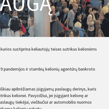
SAUGĄ
 kurios sustiprina keliautojų teises sutrikus kelionėms
19 pandemijos ir stambių kelionių agentūrų bankroto
iškiau apibrėžiamas įsigyjamų paslaugų derinys, kuris
ikus kelionei. Pavyzdžiui, jei įsigyjant kelionę ar
aslaugų tiekėjui, viešbučiui ar automobilio nuomos
laikoma kelionių paketu.