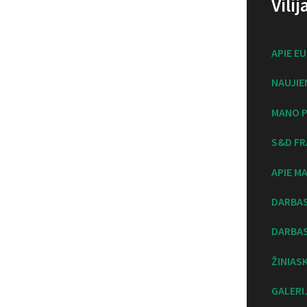
Vili
APIE E
NAUJIE
MANO P
S&D FR
APIE M
DARBA
DARBAS
ŽINIAS
GALERI