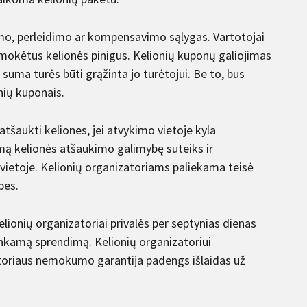
mo, perleidimo ar kompensavimo sąlygas. Vartotojai
sumokėtus kelionės pinigus. Kelionių kuponų galiojimas
suma turės būti grąžinta jo turėtojui. Be to, bus
nių kuponais.
atšaukti keliones, jei atvykimo vietoje kyla
mą kelionės atšaukimo galimybę suteiks ir
vietoje. Kelionių organizatoriams paliekama teisė
bes.
lionių organizatoriai privalės per septynias dienas
 tinkamą sprendimą. Kelionių organizatoriui
zatoriaus nemokumo garantija padengs išlaidas už