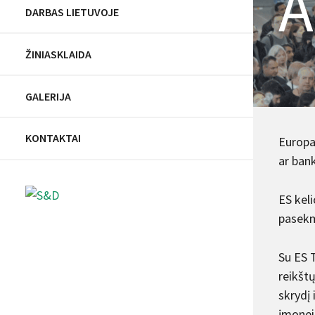
A
DARBAS LIETUVOJE
ŽINIASKLAIDA
GALERIJA
KONTAKTAI
Europar
ar bank
ES kel
pasekm
Su ES 
reikštų
skrydį
įmonei,