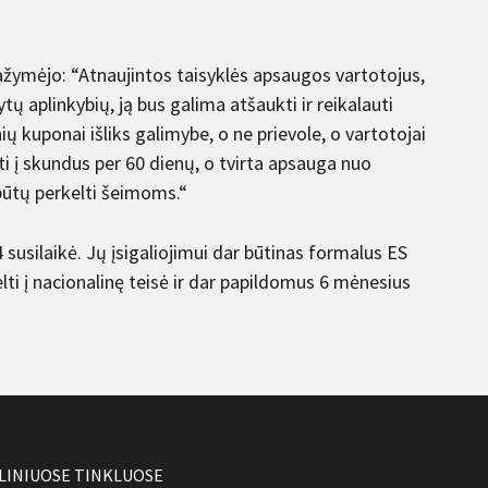
pažymėjo: “Atnaujintos taisyklės apsaugos vartotojus,
ų aplinkybių, ją bus galima atšaukti ir reikalauti
nių kuponai išliks galimybe, o ne prievole, o vartotojai
yti į skundus per 60 dienų, o tvirta apsauga nuo
būtų perkelti šeimoms.“
 susilaikė. Jų įsigaliojimui dar būtinas formalus ES
lti į nacionalinę teisė ir dar papildomus 6 mėnesius
LINIUOSE TINKLUOSE