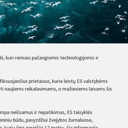
ė, kuri remiasi pažangiomis technologijomis ir
 fiksuojančius prietaisus, kurie leistų ES valstybėms
ošti naujiems reikalavimams, o mažiesiems laivams šis
tampa neišsamus ir nepatikimas, ES taisyklės
eniniu būdu, pavyzdžiui žvejybos žurnaluose,
kurių ilgis neviršija 12 metrų, šią informaciją