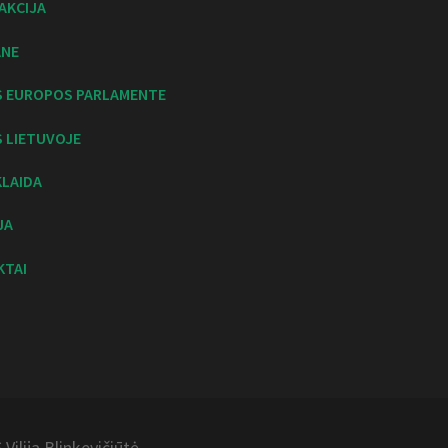
AKCIJA
ANE
S EUROPOS PARLAMENTE
 LIETUVOJE
KLAIDA
JA
KTAI
Vilija
Blinkevičiūtė