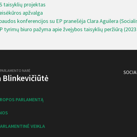
S taisyklių projektas
eisėkūros apžvalga
paudos konferencijos su EP pranešėja Clara Aguilera (Socialist
P tyrimų biuro pažyma apie žvejybos taisyklių peržiūrą (2023 
 PARLAMENTO NARĖ
SOCIA
ja Blinkevičiūtė
UROPOS PARLAMENTĄ
NOS
ARLAMENTINĖ VEIKLA