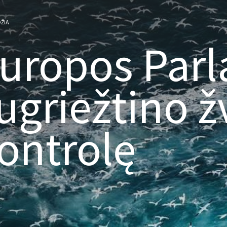
ŽIA
uropos Par
ugriežtino 
ontrolę