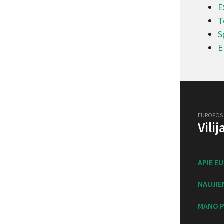
E
T
S
E
EUROPOS
Vili
APIE E
NAUJIE
MANO P