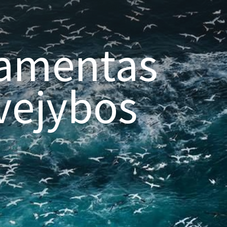
lamentas
žvejybos