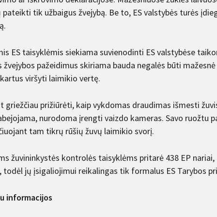
 pateikti tik užbaigus žvejybą. Be to, ES valstybės turės įdi
ą.
is ES taisyklėmis siekiama suvienodinti ES valstybėse taiko
s žvejybos pažeidimus skiriama bauda negalės būti mažesnė n
kartus viršyti laimikio vertę.
t griežčiau prižiūrėti, kaip vykdomas draudimas išmesti žuvis 
abejojama, nurodoma įrengti vaizdo kameras. Savo ruožtu patik
iuojant tam tikrų rūšių žuvų laimikio svorį.
 žuvininkystės kontrolės taisyklėms pritarė 438 EP nariai, 1
 todėl jų įsigaliojimui reikalingas tik formalus ES Tarybos pr
u informacijos