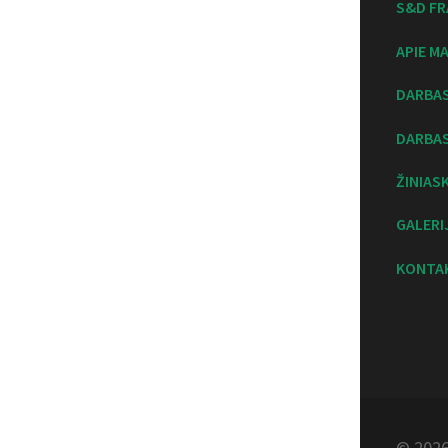
S&D FR
APIE M
DARBA
DARBAS
ŽINIAS
GALERI
KONTA
© 2026 