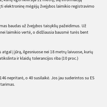
egti elektroninę mėgėjų žvejybos laimikio registravimo
mas baudas už žvejybos taisyklių pažeidimus. Už
ei laimikio vertė, o didžiausia bausmė turės bent
atgal į jūrą, ilgesniuose nei 18 metrų laivuose, kurių
slinta ir klaidų tolerancijos riba (10 proc.)
46 nepritarė, o 40 susilaikė. Jos jau suderintos su ES
itarimas.