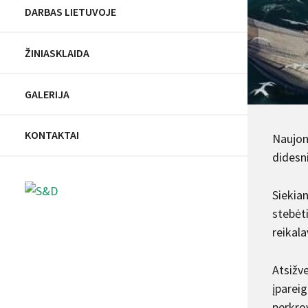
DARBAS LIETUVOJE
ŽINIASKLAIDA
GALERIJA
KONTAKTAI
Naujom
didesn
Siekian
stebėt
reikal
Atsižve
įpareig
perkrov