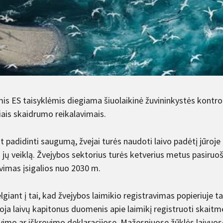
is ES taisyklėmis diegiama šiuolaikinė žuvininkystės kontrol
iais skaidrumo reikalavimais.
t padidinti saugumą, žvejai turės naudoti laivo padėtį jūroje
i jų veiklą. Žvejybos sektorius turės ketverius metus pasiru
avimas įsigalios nuo 2030 m.
lgiant į tai, kad žvejybos laimikio registravimas popieriuje 
oja laivų kapitonus duomenis apie laimikį registruoti skaitm
imo ar iškrovimo deklaracijose. Mažesniuose žūklės laivuose, 