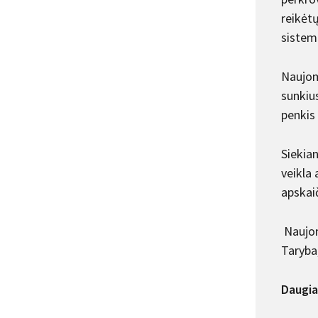
reikėtų
sistem
Naujom
sunkiu
penkis 
Siekian
veikla 
apskaič
Naujoms
Taryba,
Daugia