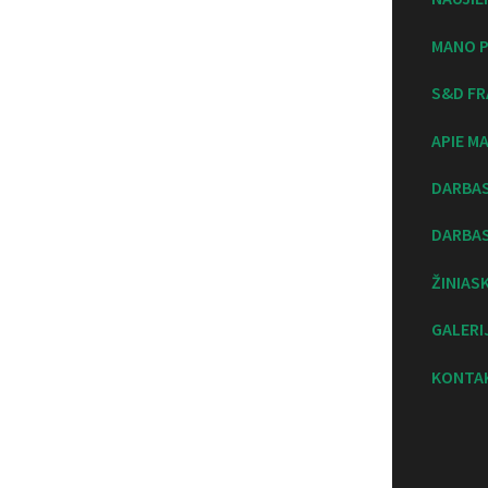
MANO P
S&D FR
APIE M
DARBA
DARBAS
ŽINIAS
GALERI
KONTA