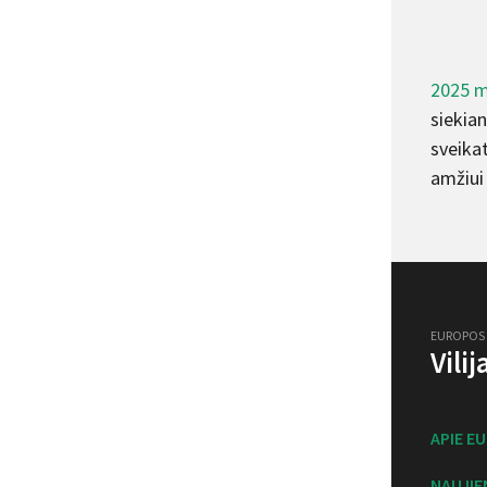
2025 m
siekian
sveikat
amžiui 
EUROPOS
Vili
APIE E
NAUJIE