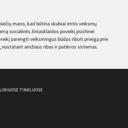
iečių mano, kad būtina skubiai imtis veiksmų
iamą socialinės žiniasklaidos poveikį psichinei
oreikį parengti veiksmingus būdus riboti prieigą prie
, nustatant amžiaus ribas ir patikros sistemas.
LINIUOSE TINKLUOSE