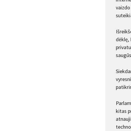
vaizdo
suteik
Išreik
dėklę, 
privat
saugūs
Siekdam
vyresn
patikri
Parlame
kitas p
atnauji
techno