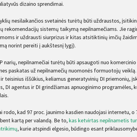
liatyvūs dizaino sprendimai.
yklių nesilaikančios svetainės turėtų būti uždraustos, įsitiki
tų rekomendacijų sistemų taikymą nepilnamečiams. Jie ragina
moms ir uždrausti siurprizus ir kitas atsitiktinių imčių žaidi
ą norint pereiti į aukštesnį lygį).
P narių, nepilnamečiai turėtų būti apsaugoti nuo komercinio
ines paskatas už nepilnamečių nuomonės formuotojų veiklą. J
 ir teisinius iššūkius, keliamus generatyvinių DI priemonių, į
s, DI agentus ir DI grindžiamas apnuoginimo programėles, 
ais.
i rodo, kad 97 proc. jaunimo kasdien naudojasi internetu, o
 bent kartą per valandą. Be to,
kas ketvirtas nepilnametis tu
utrikimų
, kurie atspindi elgesio, būdingo esant priklausomyb