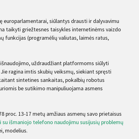
nę europarlamentarai, siūlantys drausti ir dalyvavimu
 taikyti griežtesnes taisykles internetinėms vaizdo
mų funkcijas (programėlių valiutas, laimės ratus,
 išnaudojimo, uždraudžiant platformoms siūlyti
ie ragina imtis skubių veiksmų, siekiant spręsti
skaitant sintetines sankaitas, pokalbių robotus
kuriomis be sutikimo manipuliuojama asmens
 78 proc. 13-17 metų amžiaus asmenų savo prietaisus
ri su išmaniojo telefono naudojimu susijusių problemų
ei, modelius.