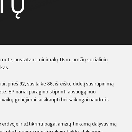
TŲ
ernete, nustatant minimalų 16 m. amžių socialinių
ikas.
i, prieš 92, susilaikė 86, išreiškė didelį susirūpinimą
nete. EP nariai paragino stiprinti apsaugą nuo
a vaikų gebėjimui susikaupti bei saikingai naudotis
 erdvėje ir užtikrinti pagal amžių tinkamą dalyvavimą
riboti prieigą prie socialinių tinklų, dalijimosi