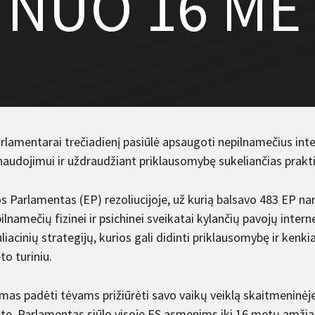
 NUO 16 ME
rlamentarai trečiadienį pasiūlė apsaugoti nepilnamečius int
 naudojimui ir uždraudžiant priklausomybę sukeliančias prakt
 Parlamentas (EP) rezoliucijoje, už kurią balsavo 483 EP naria
ilnamečių fizinei ir psichinei sveikatai kylančių pavojų inter
iacinių strategijų, kurios gali didinti priklausomybę ir kenki
to turiniu.
mas padėti tėvams prižiūrėti savo vaikų veiklą skaitmeninėje
te, Parlamentas siūlo visoje ES asmenims iki 16 metų amžiaus 