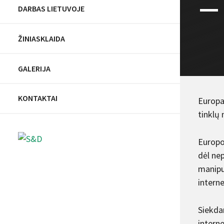
–
DARBAS LIETUVOJE
ŽINIASKLAIDA
GALERIJA
KONTAKTAI
Europa
tinklų
Europos
dėl nep
manipul
interne
Siekda
interne