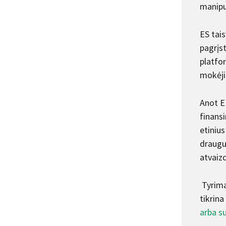
manipu
ES tais
pagrįs
platfor
mokėjim
Anot E
finans
etinius
draugu
atvaizd
Tyrima
tikrina
arba s