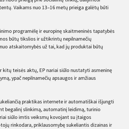
istentų. Vaikams nuo 13–16 metų prieiga galėtų būti
inimo programėlę ir europinę skaitmeninės tapatybės
mos būtų tikslios ir užtikrintų nepilnamečių
 nuo atskaitomybės už tai, kad jų produktai būtų
 kitų teisės aktų, EP nariai siūlo nustatyti asmeninę
ikymą, ypač nepilnamečių apsaugos ir amžiaus
keliančią praktikas internete ir automatiškai išjungti
t begalinį slinkimą, automatinį leidimą, turinio
riai siūlo imtis veiksmų kovojant su įtaigos
ojų rinkodara, priklausomybę sukeliantis dizainas ir