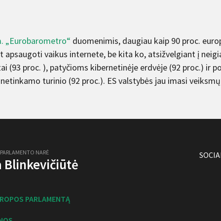
. „Eurobarometro“
duomenimis, daugiau kaip 90 proc. europ
t apsaugoti vaikus internete, be kita ko, atsižvelgiant į neig
ai (93 proc. ), patyčioms kibernetinėje erdvėje (92 proc.) ir p
netinkamo turinio (92 proc.). ES valstybės jau imasi veiksmų
 PARLAMENTO NARĖ
SOCIA
ja Blinkevičiūtė
UROPOS PARLAMENTĄ
NOS