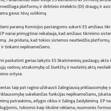
 medžiaga platformų ir dirbtinio intelekto (DI) draugų ir as
iama gavus tėvų sutikimą.
šdami paramą Komisijos pastangoms sukurti ES amžiaus tikr
EP nariai primygtinai reikalauja, kad amžiaus tikrinimo siste
umą. Jie priduria, kad tokios sistemos neatleidžia platformų
 ir tinkami nepilnamečiams.
i paskatinti geriau laikytis ES Skaitmeninių paslaugų akto ir
iųjų vadovų atsakomybę už šiurkštų ir nuolatinį aktų nesila
nimo srityse.
ntas taip pat ragina uždrausti žalingiausią priklausomybę su
riklausomybę sukeliančias funkcijas nepilnamečiams, įskaitan
nimą patraukimu, atlygio ciklus ir žalingą žaidybinimą. EP na
logijomis, tokiomis kaip tikslinė reklama, nuomonės formuot