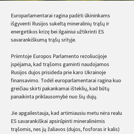
Europarlamentarai ragina padėti ūkininkams
išgyventi Rusijos sukeltą mineralinių trąšų ir
energetikos krizę bei ilgainiui užtikrinti ES
savarankiškumą trąšų srityje.
Priimtoje Europos Parlamento rezoliucijoje
įspėjama, kad trąšoms gaminti naudojamos
Rusijos dujos prisideda prie karo Ukrainoje
finansavimo. Todėl europarlamentarai ragina kuo
greičiau skirti pakankamai išteklių, kad būtų
panaikinta priklausomybė nuo šių dujų.
Jie apgailestauja, kad artimiausiu metu nėra realu
ES savarankiškai apsirūpinti mineralinėmis
trąšomis, nes jų žaliavos (dujos, fosforas ir kalis)