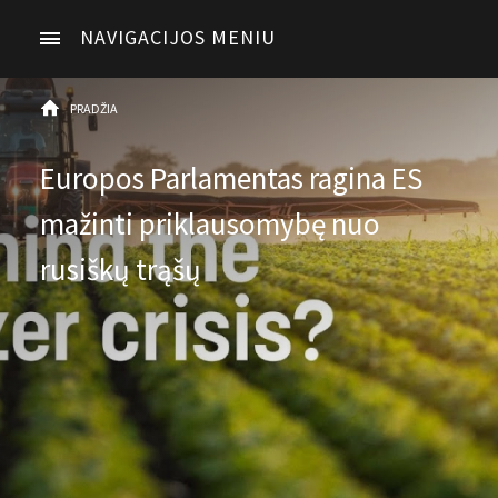
NAVIGACIJOS MENIU
PRADŽIA
Europos Parlamentas ragina ES
mažinti priklausomybę nuo
rusiškų trąšų