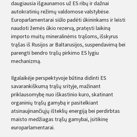
daugiausia išgaunamos už ES ribų ir dažnai
autokratinių režimų valdomose valstybėse.
Europarlamentarai siūlo padėti ūkininkams ir leisti
naudoti žemės ūkio rezervą, pratęsti laikiną
importo muitų mineralinėms trąšoms,
išskyrus
trąšas iš Rusijos ar Baltarusijos, suspendavimą bei
parengti bendro trąšų pirkimo ES lygiu
mechanizmą.
Ilgalaikėje perspektyvoje būtina didinti ES
savarankiškumą trąšų srityje, mažinant
priklausomybę nuo iškastinio kuro, skatinant
organinių trąšų gamybą ir pasitelkiant
atsinaujinančiųjų išteklių energiją bei perdirbtas
maisto medžiagas trąšų gamybai, įsitikinę
europarlamentarai.