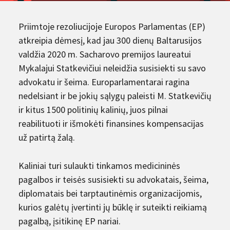
Priimtoje rezoliucijoje Europos Parlamentas (EP)
atkreipia dėmesį, kad jau 300 dienų Baltarusijos
valdžia 2020 m. Sacharovo premijos laureatui
Mykalajui Statkevičiui neleidžia susisiekti su savo
advokatu ir šeima. Europarlamentarai ragina
nedelsiant ir be jokių sąlygų paleisti M. Statkevičių
ir kitus 1500 politinių kalinių, juos pilnai
reabilituoti ir išmokėti finansines kompensacijas
už patirtą žalą.
Kaliniai turi sulaukti tinkamos medicininės
pagalbos ir teisės susisiekti su advokatais, šeima,
diplomatais bei tarptautinėmis organizacijomis,
kurios galėtų įvertinti jų būklę ir suteikti reikiamą
pagalbą, įsitikinę EP nariai.