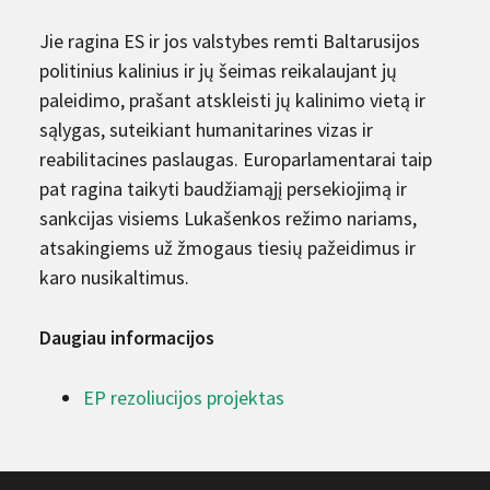
Jie ragina ES ir jos valstybes remti Baltarusijos
politinius kalinius ir jų šeimas reikalaujant jų
paleidimo, prašant atskleisti jų kalinimo vietą ir
sąlygas, suteikiant humanitarines vizas ir
reabilitacines paslaugas. Europarlamentarai taip
pat ragina taikyti baudžiamąjį persekiojimą ir
sankcijas visiems Lukašenkos režimo nariams,
atsakingiems už žmogaus tiesių pažeidimus ir
karo nusikaltimus.
Daugiau informacijos
EP rezoliucijos projektas