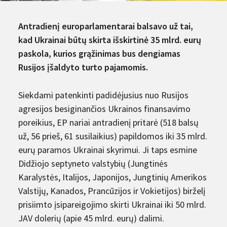
Antradienį europarlamentarai balsavo už tai,
kad Ukrainai būtų skirta išskirtinė 35 mlrd. eurų
paskola, kurios grąžinimas bus dengiamas
Rusijos įšaldyto turto pajamomis.
Siekdami patenkinti padidėjusius nuo Rusijos
agresijos besiginančios Ukrainos finansavimo
poreikius, EP nariai antradienį pritarė (518 balsų
už, 56 prieš, 61 susilaikius) papildomos iki 35 mlrd.
eurų paramos Ukrainai skyrimui. Ji taps esmine
Didžiojo septyneto valstybių (Jungtinės
Karalystės, Italijos, Japonijos, Jungtinių Amerikos
Valstijų, Kanados, Prancūzijos ir Vokietijos) birželį
prisiimto įsipareigojimo skirti Ukrainai iki 50 mlrd.
JAV dolerių (apie 45 mlrd. eurų) dalimi.