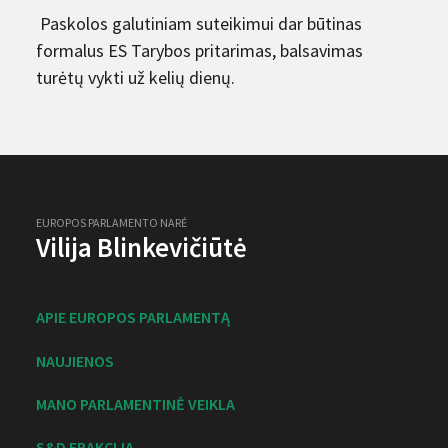
Paskolos galutiniam suteikimui dar būtinas
formalus ES Tarybos pritarimas, balsavimas
turėtų vykti už kelių dienų.
EUROPOS PARLAMENTO NARĖ
Vilija Blinkevičiūtė
APIE EUROPOS PARLAMENTĄ
NAUJIENOS
MANO PARLAMENTINĖ VEIKLA
S&D FRAKCIJA