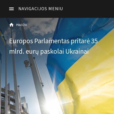
NAVIGACIJOS MENIU
PRADŽIA
Europos Parlamentas pritarė 35
mlrd. eurų paskolai Ukrainai