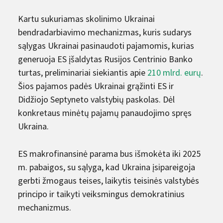
Kartu sukuriamas skolinimo Ukrainai
bendradarbiavimo mechanizmas, kuris sudarys
sąlygas Ukrainai pasinaudoti pajamomis, kurias
generuoja ES įšaldytas Rusijos Centrinio Banko
turtas, preliminariai siekiantis apie
210 mlrd. eurų
.
Šios pajamos padės Ukrainai grąžinti ES ir
Didžiojo Septyneto valstybių paskolas. Dėl
konkretaus minėtų pajamų panaudojimo spręs
Ukraina.
ES makrofinansinė parama bus išmokėta iki 2025
m. pabaigos, su sąlyga, kad Ukraina įsipareigoja
gerbti žmogaus teises, laikytis teisinės valstybės
principo ir taikyti veiksmingus demokratinius
mechanizmus.