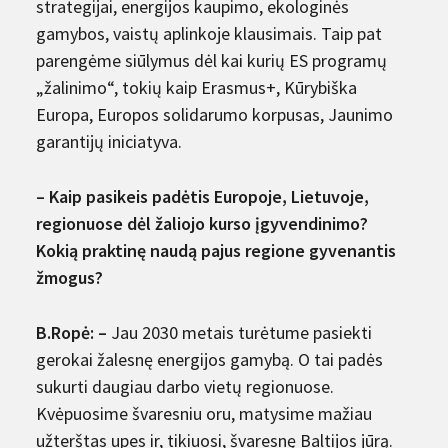
strategijai, energijos kaupimo, ekologinės
gamybos, vaistų aplinkoje klausimais. Taip pat
parengėme siūlymus dėl kai kurių ES programų
„žalinimo“, tokių kaip Erasmus+, Kūrybiška
Europa, Europos solidarumo korpusas, Jaunimo
garantijų iniciatyva.
– Kaip pasikeis padėtis Europoje, Lietuvoje,
regionuose dėl žaliojo kurso įgyvendinimo?
Kokią praktinę naudą pajus regione gyvenantis
žmogus?
B.Ropė: –
Jau 2030 metais turėtume pasiekti
gerokai žalesnę energijos gamybą. O tai padės
sukurti daugiau darbo vietų regionuose.
Kvėpuosime švaresniu oru, matysime mažiau
užterštas upes ir, tikiuosi, švaresnę Baltijos jūrą.