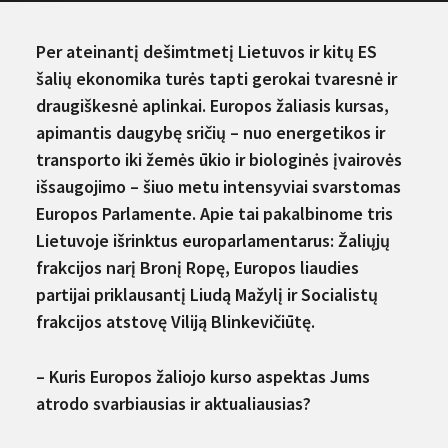
Per ateinantį dešimtmetį Lietuvos ir kitų ES
šalių ekonomika turės tapti gerokai tvaresnė ir
draugiškesnė aplinkai. Europos žaliasis kursas,
apimantis daugybę sričių – nuo energetikos ir
transporto iki žemės ūkio ir biologinės įvairovės
išsaugojimo – šiuo metu intensyviai svarstomas
Europos Parlamente. Apie tai pakalbinome tris
Lietuvoje išrinktus europarlamentarus: Žaliųjų
frakcijos narį Bronį Ropę, Europos liaudies
partijai priklausantį Liudą Mažylį ir Socialistų
frakcijos atstovę Viliją Blinkevičiūtę.
–
Kuris Europos žaliojo kurso aspektas Jums
atrodo svarbiausias ir aktualiausias?