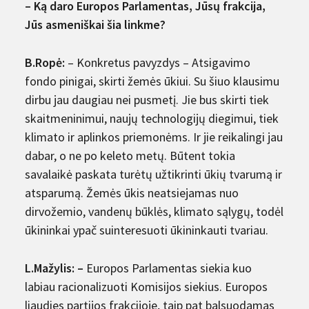
– Ką daro Europos Parlamentas, Jūsų frakcija,
Jūs asmeniškai šia linkme?
B.Ropė:
– Konkretus pavyzdys – Atsigavimo
fondo pinigai, skirti žemės ūkiui. Su šiuo klausimu
dirbu jau daugiau nei pusmetį. Jie bus skirti tiek
skaitmeninimui, naujų technologijų diegimui, tiek
klimato ir aplinkos priemonėms. Ir jie reikalingi jau
dabar, o ne po keleto metų. Būtent tokia
savalaikė paskata turėtų užtikrinti ūkių tvarumą ir
atsparumą. Žemės ūkis neatsiejamas nuo
dirvožemio, vandenų būklės, klimato sąlygų, todėl
ūkininkai ypač suinteresuoti ūkininkauti tvariau.
L.Mažylis: –
Europos Parlamentas siekia kuo
labiau racionalizuoti Komisijos siekius. Europos
liaudies partijos frakcijoje, taip pat balsuodamas