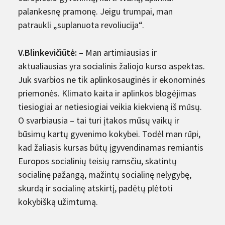
palankesnę pramonę. Jeigu trumpai, man
patraukli „suplanuota revoliucija“.
V.Blinkevičiūtė:
– Man artimiausias ir
aktualiausias yra socialinis žaliojo kurso aspektas.
Juk svarbios ne tik aplinkosauginės ir ekonominės
priemonės. Klimato kaita ir aplinkos blogėjimas
tiesiogiai ar netiesiogiai veikia kiekvieną iš mūsų.
O svarbiausia – tai turi įtakos mūsų vaikų ir
būsimų kartų gyvenimo kokybei. Todėl man rūpi,
kad žaliasis kursas būtų įgyvendinamas remiantis
Europos socialinių teisių ramsčiu, skatintų
socialinę pažangą, mažintų socialinę nelygybę,
skurdą ir socialinę atskirtį, padėtų plėtoti
kokybišką užimtumą.