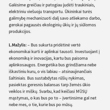
Galėsime greičiau ir patogiau judėti traukiniais,
elektriniu viešuoju transportu. Ūkininkai turės
galimybę mechanizuoti dalį savo atliekamo darbo,
gerokai pagausės ekologinių ūkių ir jų siūlomos
produkcijos.
L.Mažylis:
– Bus sukurta pridėtinė vertė
ekonomikai kurti ir aplinkai tausoti. Investuojant į
ekonomiką ir inovacijas, kartu bus paisoma
aplinkosaugos. Energetika bus grindžiama nebe
iškastiniu kuru, o vis labiau – atsinaujinančiais
šaltiniais. Bus sustabdytas rūšių nykimas,
pasiektas geresnis balansas tarp žemės ūkio
veiklos ir miškų. Svarbu, kad keičiasi MŪSŲ
mąstymas, o kas bus po to – įvertinsime gal net
nebe mes, o tie, kurie bus po mūsų.