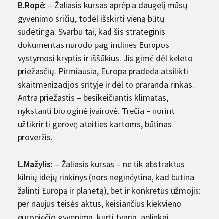
B.Ropė:
– Žaliasis kursas aprėpia daugelį mūsų
gyvenimo sričių, todėl išskirti vieną būtų
sudėtinga. Svarbu tai, kad šis strateginis
dokumentas nurodo pagrindines Europos
vystymosi kryptis ir iššūkius. Jis gimė dėl keleto
priežasčių. Pirmiausia, Europa pradeda atsilikti
skaitmenizacijos srityje ir dėl to praranda rinkas.
Antra priežastis – besikeičiantis klimatas,
nykstanti biologinė įvairovė. Trečia – norint
užtikrinti gerovę ateities kartoms, būtinas
proveržis.
L.Mažylis
: – Žaliasis kursas – ne tik abstraktus
kilnių idėjų rinkinys (nors neginčytina, kad būtina
žalinti Europą ir planetą), bet ir konkretus užmojis:
per naujus teisės aktus, keisiančius kiekvieno
europiečio gyvenimą, kurti tvarią, aplinkai