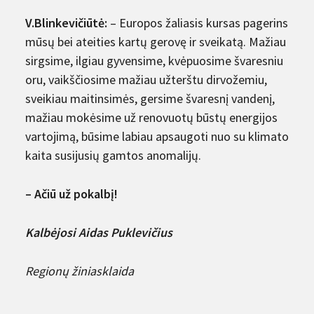
V.Blinkevičiūtė:
– Europos žaliasis kursas pagerins
mūsų bei ateities kartų gerovę ir sveikatą. Mažiau
sirgsime, ilgiau gyvensime, kvėpuosime švaresniu
oru, vaikščiosime mažiau užterštu dirvožemiu,
sveikiau maitinsimės, gersime švaresnį vandenį,
mažiau mokėsime už renovuotų būstų energijos
vartojimą, būsime labiau apsaugoti nuo su klimato
kaita susijusių gamtos anomalijų.
– Ačiū už pokalbį!
Kalbėjosi Aidas Puklevičius
Regionų žiniasklaida