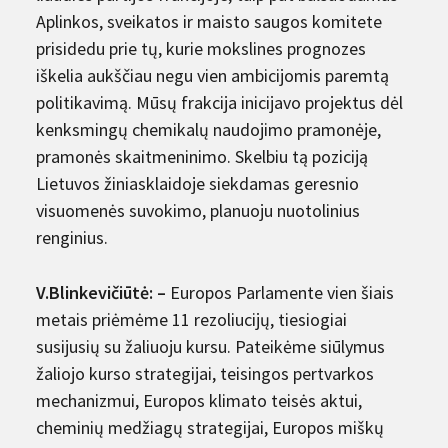
Aplinkos, sveikatos ir maisto saugos komitete
prisidedu prie tų, kurie mokslines prognozes
iškelia aukščiau negu vien ambicijomis paremtą
politikavimą. Mūsų frakcija inicijavo projektus dėl
kenksmingų chemikalų naudojimo pramonėje,
pramonės skaitmeninimo. Skelbiu tą poziciją
Lietuvos žiniasklaidoje siekdamas geresnio
visuomenės suvokimo, planuoju nuotolinius
renginius.
V.Blinkevičiūtė: –
Europos Parlamente vien šiais
metais priėmėme 11 rezoliucijų, tiesiogiai
susijusių su žaliuoju kursu. Pateikėme siūlymus
žaliojo kurso strategijai, teisingos pertvarkos
mechanizmui, Europos klimato teisės aktui,
cheminių medžiagų strategijai, Europos miškų