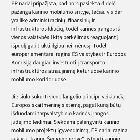
EP nariai pripažįsta, kad nors pasiekta didelė
pažanga karinio mobilumo srityje, tačiau vis dar
yra likę administracinių, finansinių ir
infrastruktūros kliūčių, todėl karinės įrangos iš
vienos valstybės į kitą perkėlimas reaguojant į
išpuolį gali trukti ilgiau nei mėnesį. Todėl
europarlamentarai ragina ES valstybes ir Europos
Komisiją daugiau investuoti į transporto
infrastruktūros atnaujinimą keturiuose karinio
mobilumo koridoriuose.
Jie siūlo sukurti vieno langelio principu veikiančią
Europos skaitmeninę sistemą, pagal kurią būtų
išduodami tarpvalstybinio karinės įrangos
judėjimo leidimai. Siekdami palengvinti karinio
mobilumo projektų įgyvendinimą, EP nariai ragina
sukurti „karinę Šengeno erdvę“, įsteigti karinio