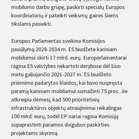
mobilumo darbo grupę, paskirti specialų Europos
koordinatorių ir pateikti veiksmų gaires šiems
tikslams pasiekti.
Europos Parlamentas sveikina Komisijos
pasiūlymą 2028-2034 m. ES biudžete kariniam
mobilumui skirti 17 mlrd. eurų. Europarlamentarai
ragina ES valstybes nekartoti derybose dėl šiuo
metu galiojančio 2021-2027 m. ES biudžeto
priėmimo padarytos klaidos, kai buvo nuspręsta
paramą kariniam mobilumui sumažinti 75 proc. Jie
atkreipia dėmesį, kad 500 prioritetinių
infrastruktūros objektų atnaujinimui reikalingas
100 mlrd. eurų, todėl EP nariai ragina Komisiją
supaprastinti paramos dvigubos paskirties
projektams skyrimą.