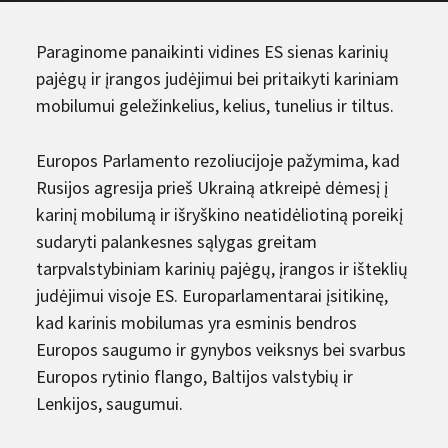
Paraginome panaikinti vidines ES sienas karinių
pajėgų ir įrangos judėjimui bei pritaikyti kariniam
mobilumui geležinkelius, kelius, tunelius ir tiltus.
Europos Parlamento rezoliucijoje pažymima, kad
Rusijos agresija prieš Ukrainą atkreipė dėmesį į
karinį mobilumą ir išryškino neatidėliotiną poreikį
sudaryti palankesnes sąlygas greitam
tarpvalstybiniam karinių pajėgų, įrangos ir išteklių
judėjimui visoje ES. Europarlamentarai įsitikinę,
kad karinis mobilumas yra esminis bendros
Europos saugumo ir gynybos veiksnys bei svarbus
Europos rytinio flango, Baltijos valstybių ir
Lenkijos, saugumui.