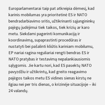
Europarlamentarai taip pat atkreipia dėmesį, kad
karinis mobilumas yra prioritetinė ES ir NATO
bendradarbiavimo sritis, užtikrinanti sąjungininkų
pajėgų judėjimui tiek taikos, tiek krizių ar karo
metu. Siekdami pagerinti komunikaciją ir
koordinavimą, supaprastinti procedūras ir
nustatyti bei pašalinti kliūtis kariniam mobilumu,
EP nariai ragina reguliariai rengti bendras ES ir
NATO pratybas ir testavimą nepalankiausiomis
sąlygomis. Jie kartu nori, kad ES pasektų NATO
pavyzdžiu ir užtikrintų, kad greito reagavimo
pajėgos taikos metu ES vidines sienas kirstų ne
ilgiau nei per tris dienas, o krizinėje situacijoje – iki
24 valandų.