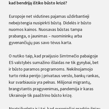
kad bendriją ištiko būsto krizė?
Europoje net vidutines pajamas uždirbantieji
nebeįstengia nusipirkti būstą. Didelės ir būsto
nuomos kainos. Nuosavas būstas tampa
prabanga, o jaunimas – nuomininkų arba
gyvenančiųjų pas savo tėvus karta.
O nutiko taip, kad praėjusio šimtmečio pabaigoje
ES valstybės sumažino išlaidas ne tik gynybai, bet
ir būsto paramos programoms. Nekilnojamojo
turto rinka perėjo į privataus verslo, bankų rankas,
kur svarbiausia yra pelnas. Milijonai migrantų,
brangstantis pragyvenimas, pandemija ir karas
Ukrainoje tik paaštrino būsto krizę.
Neatsižvelgta ir į tai, kad europiečiai pradėjo ilgiau