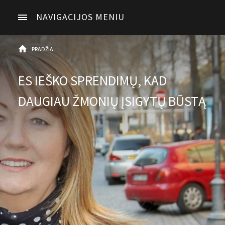
NAVIGACIJOS MENIU
PRADŽIA
ES IEŠKO SPRENDIMŲ, KAD
DAUGIAU ŽMONIŲ ĮSIGYTŲ BŪSTĄ