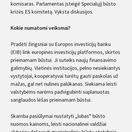
komisaras. Parlamentas įsteigė Specialųjį būsto
krizės ES komitetą. Vyksta diskusijos.
Kokie numatomi veiksmai?
Pradėti žingsniai su Europos investicijų banku
(EIB) link europinės investicijų platformos, skirtos
prieinamam būstui. Ji suteiks naujų finansavimo
galimybių. Vietinės institucijos, pelno nesiekiantys
vystytojai, kooperatyvai turėtų gauti paskolas už
mažas, gal net nulines palūkanas. Siekiama leisti
valstybėms narėms padvigubinti suplanuotas
sanglaudos lėšas prieinamam būstui.
Skamba pasiūlymai nustatyti „lubas“ būsto
nuomos kainoms, leisti nacionalinei valdžiai
aktyviau dalyvauti municipalinių būstų statyboje,