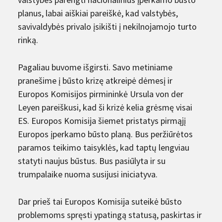
planus, labai aiškiai pareiškė, kad valstybės,
savivaldybės privalo įsikišti į nekilnojamojo turto
rinką.
Pagaliau buvome išgirsti. Savo metiniame
pranešime į būsto krizę atkreipė dėmesį ir
Europos Komisijos pirmininkė Ursula von der
Leyen pareiškusi, kad ši krizė kelia grėsmę visai
ES. Europos Komisija šiemet pristatys pirmąjį
Europos įperkamo būsto planą. Bus peržiūrėtos
paramos teikimo taisyklės, kad taptų lengviau
statyti naujus būstus. Bus pasiūlyta ir su
trumpalaike nuoma susijusi iniciatyva.
Dar prieš tai Europos Komisija suteikė būsto
problemoms spręsti ypatingą statusą, paskirtas ir