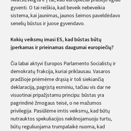
gyventi. O tai reiškia, kad beveik nebeveikia
sistema, kai jaunimas, jaunos šeimos paveldėdavo
senelių būstus ir juose gyvendavo.
Kokių veiksmų imasi ES, kad būstas būtų
įperkamas ir prieinamas daugumai europiečių?
Čia labai aktyvi Europos Parlamento Socialistų ir
demokratų frakcija, kuriai priklausau. Vasaros
pradžioje priėmėme drąsią ir toli siekiančią
deklaraciją, pagrįstą esminiu, tačiau vis dar ne
visuotinai pripažįstamu principu: būstas yra
pagrindinė žmogaus teisė, o ne mažumos
privilegija. Pasiūlėme imtis veiksmų, kad būtų
nutrauktos spekuliacijos nekilnojamuoju turtu,
būtų reguliuojama trumpalaikė nuoma, kad