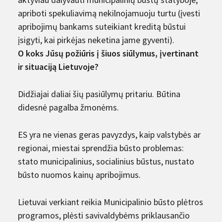
apriboti spekuliavimą nekilnojamuoju turtu (įvesti
apribojimų bankams suteikiant kreditą būstui
įsigyti, kai pirkėjas neketina jame gyventi).
O koks Jūsų požiūris į šiuos siūlymus, įvertinant
ir situaciją Lietuvoje?
Didžiajai daliai šių pasiūlymų pritariu. Būtina
didesnė pagalba žmonėms.
ES yra ne vienas geras pavyzdys, kaip valstybės ar
regionai, miestai sprendžia būsto problemas:
stato municipalinius, socialinius būstus, nustato
būsto nuomos kainų apribojimus.
Lietuvai verkiant reikia Municipalinio būsto plėtros
programos, plėsti savivaldybėms priklausančio