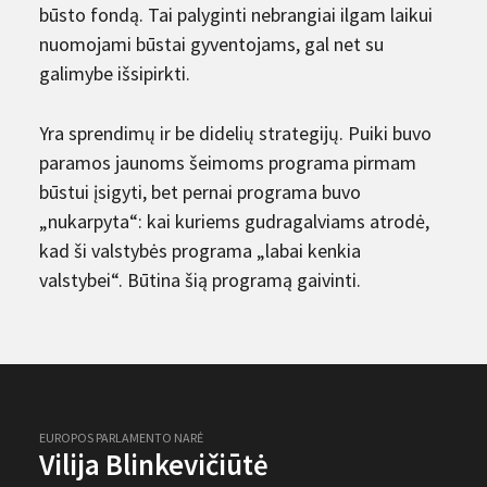
būsto fondą. Tai palyginti nebrangiai ilgam laikui
nuomojami būstai gyventojams, gal net su
galimybe išsipirkti.
Yra sprendimų ir be didelių strategijų. Puiki buvo
paramos jaunoms šeimoms programa pirmam
būstui įsigyti, bet pernai programa buvo
„nukarpyta“: kai kuriems gudragalviams atrodė,
kad ši valstybės programa „labai kenkia
valstybei“. Būtina šią programą gaivinti.
EUROPOS PARLAMENTO NARĖ
Vilija Blinkevičiūtė