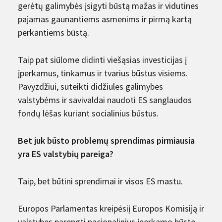
gerėtų galimybės įsigyti būstą mažas ir vidutines
pajamas gaunantiems asmenims ir pirmą kartą
perkantiems būstą.
Taip pat siūlome didinti viešąsias investicijas į
įperkamus, tinkamus ir tvarius būstus visiems.
Pavyzdžiui, suteikti didžiules galimybes
valstybėms ir savivaldai naudoti ES sanglaudos
fondų lėšas kuriant socialinius būstus.
Bet juk būsto problemų sprendimas pirmiausia
yra ES valstybių pareiga?
Taip, bet būtini sprendimai ir visos ES mastu.
Europos Parlamentas kreipėsiį Europos Komisiją ir
valstybes parengti nacionalinius įperkamo būsto