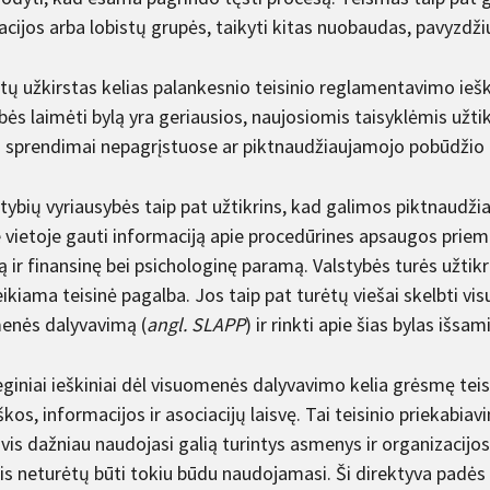
acijos arba lobistų grupės, taikyti kitas nuobaudas, pavyzdži
ų užkirstas kelias palankesnio teisinio reglamentavimo ieškoj
ės laimėti bylą yra geriausios, naujosiomis taisyklėmis užti
 sprendimai nepagrįstuose ar piktnaudžiaujamojo pobūdžio p
stybių vyriausybės taip pat užtikrins, kad galimos piktnaudž
e vietoje gauti informaciją apie procedūrines apsaugos priem
 ir finansinę bei psichologinę paramą. Valstybės turės užtikr
ikiama teisinė pagalba. Jos taip pat turėtų viešai skelbti vi
enės dalyvavimą (
angl. SLAPP
) ir rinkti apie šias bylas išs
giniai ieškiniai dėl visuomenės dalyvavimo kelia grėsmę teisin
škos, informacijos ir asociacijų laisvę. Tai teisinio priekab
 vis dažniau naudojasi galią turintys asmenys ir organizacijo
is neturėtų būti tokiu būdu naudojamasi. Ši direktyva padės 