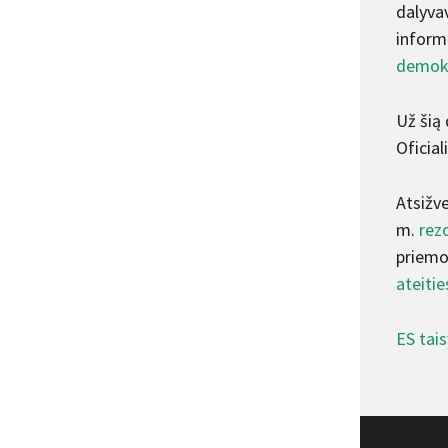
dalyva
inform
demokr
Už šią 
Oficial
Atsižv
m.
rezo
priemon
ateiti
ES tai