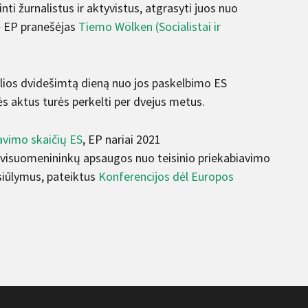
 žurnalistus ir aktyvistus, atgrasyti juos nuo
kė EP pranešėjas
Tiemo Wölken (Socialistai ir
igalios dvidešimtą dieną nuo jos paskelbimo ES
sės aktus turės perkelti per dvejus metus.
vavimo skaičių ES
, EP nariai 2021
ir visuomenininkų apsaugos nuo teisinio priekabiavimo
asiūlymus, pateiktus
Konferencijos dėl Europos