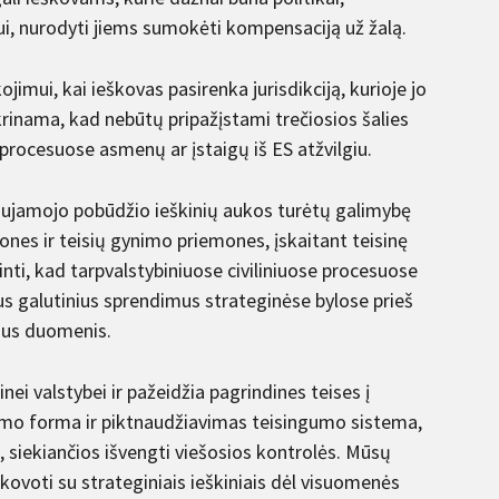
ui, nurodyti jiems sumokėti kompensaciją už žalą.
imui, kai ieškovas pasirenka jurisdikciją, kurioje jo
krinama, kad nebūtų pripažįstami trečiosios šalies
rocesuose asmenų ar įstaigų iš ES atžvilgiu.
iaujamojo pobūdžio ieškinių aukos turėtų galimybę
ones ir teisių gynimo priemones, įskaitant teisinę
inti, kad tarpvalstybiniuose civiliniuose procesuose
sus galutinius sprendimus strateginėse bylose prieš
amius duomenis.
ei valstybei ir pažeidžia pagrindines teises į
iavimo forma ir piktnaudžiavimas teisingumo sistema,
s, siekiančios išvengti viešosios kontrolės. Mūsų
kovoti su strateginiais ieškiniais dėl visuomenės