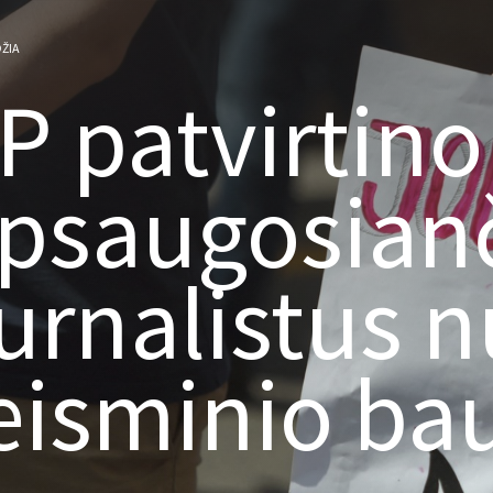
ŽIA
P patvirtino
psaugosian
urnalistus 
eisminio ba