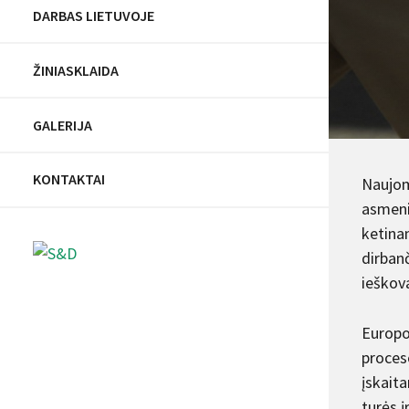
DARBAS LIETUVOJE
ŽINIASKLAIDA
GALERIJA
KONTAKTAI
Naujom
asmeni
ketina
dirban
ieškova
Europo
proceso
įskait
turės į