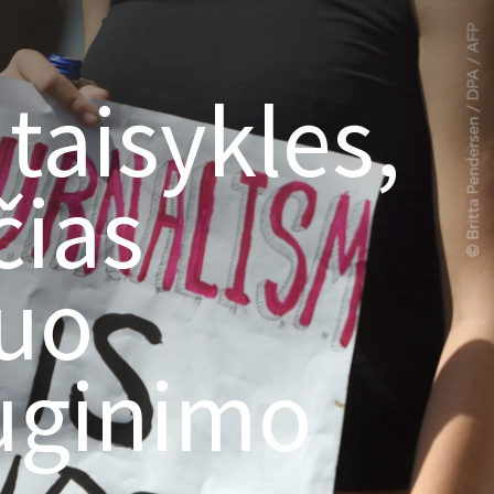
 taisykles,
čias
nuo
uginimo