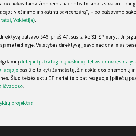
vimo neleisdama žmonėms naudotis teismais siekiant įbauginti
acijos viešinimo ir skatinti savicenzūrą“, – po balsavimo sa
atai, Vokietija)
.
direktyvą balsavo 546, prieš 47, susilaikė 31 EP narys. Ji įs
iajame leidinyje. Valstybės direktyvą į savo nacionalinius tei
elgdami į
didėjantį strateginių ieškinių dėl visuomenės daly
liucijoje
pasiūlė taikyti žurnalistų, žiniasklaidos priemonių 
es. Šiuo teisės aktu EP nariai taip pat reaguoja į piliečių p
es išvadose
.
syklių projektas