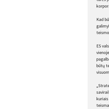
korpor
Kad būt
galimyb
teismo
ES val
vienoj
pagalbą
būtų te
visuom
„Strate
savirai
kuriais
teisma