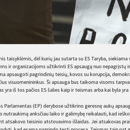
is taisyklėmis, dėl kurių jau sutarta su ES Taryba, siekiama 
ms ir organizacijoms užtikrinti ES apsaugą nuo nepagrįstų i
ma apsaugoti pagrindinių teisių, kovos su korupcija, demokr
čius visuomenininkus. Ši apsauga bus taikoma visoms tarpval
s yra iš tos pačios ES šalies kaip ir teismas arba kai byla yra 
s Parlamentas (EP) derybose užtikrino geresnę aukų apsau
 nutraukimą anksčiau laiko ir galimybę reikalauti, kad ieškov
ant atsakovo teisinio atstovavimo išlaidas. Jei atsakovas pr
rodyti, kad esama pagrindo tęsti procesą. Teismas taip pat g