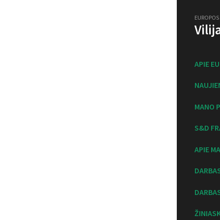
EUROPOS
Vili
APIE E
NAUJIE
MANO P
S&D FR
APIE M
DARBA
DARBAS
ŽINIAS