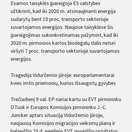
Esamos taisyklės įpareigoja ES valstybes
užtikrinti, kad iki 2020 m. atsinaujinanti energija
sudarytų bent 10 proc. transporto sektoriuje
suvartojamos energijos. Naujose taisyklėse šis
įpareigojimas sukonkretinamas pažymint, kad iki
2020 m. pirmosios kartos biodegalų dalis neturi
viršyti 7 proc. transporto sektoriuje suvartojamos
energijos.
Tragedija Viduržemio jūroje: europarlamentarai
kvies imtis priemonių, kurios išsaugotų gyvybes
Trečiadienį 9 val. EP nariai kartu su EVT pirmininku
D.Tusk ir Europos Komisijos pirmininku J.-C.
Juncker aptars situaciją Viduržemio jūroje,
naujausią Komisijos migracijos veiksmų planą ir
balandžio 23 d. neeilinio EVT posėdžio rezultatus.