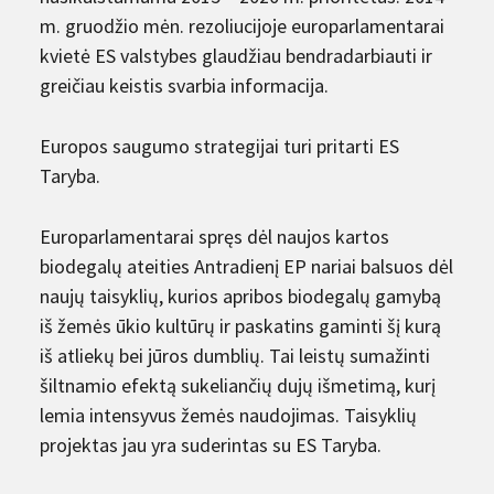
m. gruodžio mėn. rezoliucijoje europarlamentarai
kvietė ES valstybes glaudžiau bendradarbiauti ir
greičiau keistis svarbia informacija.
Europos saugumo strategijai turi pritarti ES
Taryba.
Europarlamentarai spręs dėl naujos kartos
biodegalų ateities Antradienį EP nariai balsuos dėl
naujų taisyklių, kurios apribos biodegalų gamybą
iš žemės ūkio kultūrų ir paskatins gaminti šį kurą
iš atliekų bei jūros dumblių. Tai leistų sumažinti
šiltnamio efektą sukeliančių dujų išmetimą, kurį
lemia intensyvus žemės naudojimas. Taisyklių
projektas jau yra suderintas su ES Taryba.