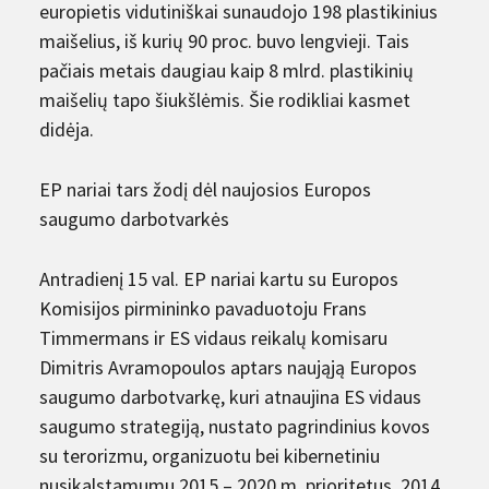
europietis vidutiniškai sunaudojo 198 plastikinius
maišelius, iš kurių 90 proc. buvo lengvieji. Tais
pačiais metais daugiau kaip 8 mlrd. plastikinių
maišelių tapo šiukšlėmis. Šie rodikliai kasmet
didėja.
EP nariai tars žodį dėl naujosios Europos
saugumo darbotvarkės
Antradienį 15 val. EP nariai kartu su Europos
Komisijos pirmininko pavaduotoju Frans
Timmermans ir ES vidaus reikalų komisaru
Dimitris Avramopoulos aptars naująją Europos
saugumo darbotvarkę, kuri atnaujina ES vidaus
saugumo strategiją, nustato pagrindinius kovos
su terorizmu, organizuotu bei kibernetiniu
nusikalstamumu 2015 – 2020 m. prioritetus. 2014