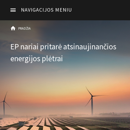
NAVIGACIJOS MENIU
PRADŽIA
EP nariai pritarė atsinaujinančios
energijos plėtrai