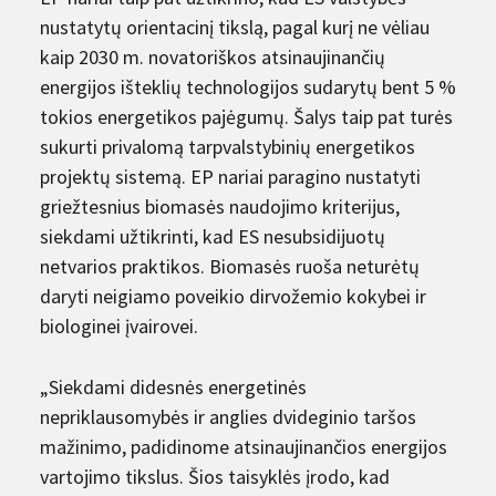
nustatytų orientacinį tikslą, pagal kurį ne vėliau
kaip 2030 m. novatoriškos atsinaujinančių
energijos išteklių technologijos sudarytų bent 5 %
tokios energetikos pajėgumų. Šalys taip pat turės
sukurti privalomą tarpvalstybinių energetikos
projektų sistemą. EP nariai paragino nustatyti
griežtesnius biomasės naudojimo kriterijus,
siekdami užtikrinti, kad ES nesubsidijuotų
netvarios praktikos. Biomasės ruoša neturėtų
daryti neigiamo poveikio dirvožemio kokybei ir
biologinei įvairovei.
„Siekdami didesnės energetinės
nepriklausomybės ir anglies dvideginio taršos
mažinimo, padidinome atsinaujinančios energijos
vartojimo tikslus. Šios taisyklės įrodo, kad