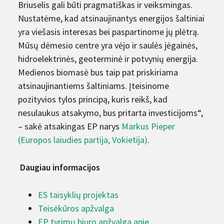
Briuselis gali būti pragmatiškas ir veiksmingas.
Nustatėme, kad atsinaujinantys energijos šaltiniai
yra viešasis interesas bei paspartinome jų plėtrą.
Mūsų dėmesio centre yra vėjo ir saulės jėgainės,
hidroelektrinės, geoterminė ir potvynių energija.
Medienos biomasė bus taip pat priskiriama
atsinaujinantiems šaltiniams. Įteisinome
pozityvios tylos principą, kuris reikš, kad
nesulaukus atsakymo, bus pritarta investicijoms“,
– sakė atsakingas EP narys
Markus Pieper
(Europos laiudies partija, Vokietija)
.
Daugiau informacijos
ES taisyklių projektas
Teisėkūros apžvalga
EP tyrimų biuro apžvalga apie