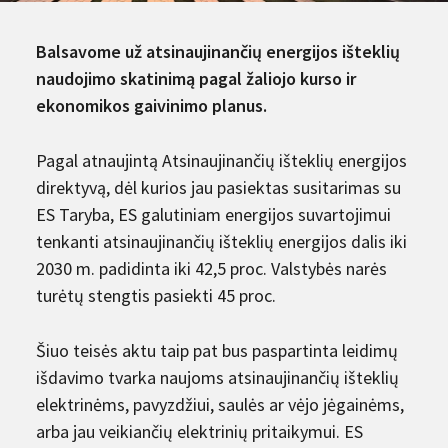
Balsavome už atsinaujinančių energijos išteklių
naudojimo skatinimą pagal žaliojo kurso ir
ekonomikos gaivinimo planus.
Pagal atnaujintą Atsinaujinančių išteklių energijos
direktyvą, dėl kurios jau pasiektas susitarimas su
ES Taryba, ES galutiniam energijos suvartojimui
tenkanti atsinaujinančių išteklių energijos dalis iki
2030 m. padidinta iki 42,5 proc. Valstybės narės
turėtų stengtis pasiekti 45 proc.
Šiuo teisės aktu taip pat bus paspartinta leidimų
išdavimo tvarka naujoms atsinaujinančių išteklių
elektrinėms, pavyzdžiui, saulės ar vėjo jėgainėms,
arba jau veikiančių elektrinių pritaikymui. ES