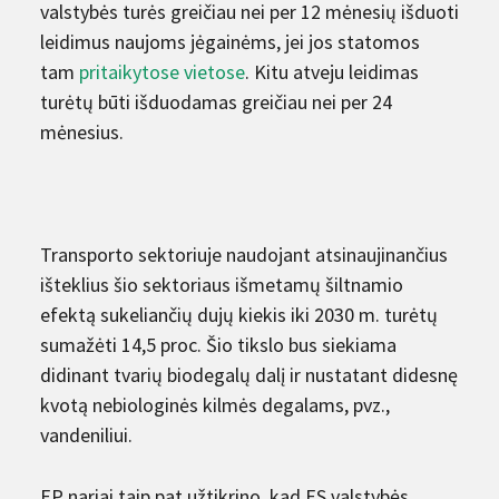
valstybės turės greičiau nei per 12 mėnesių išduoti
leidimus naujoms jėgainėms, jei jos statomos
tam
pritaikytose vietose
. Kitu atveju leidimas
turėtų būti išduodamas greičiau nei per 24
mėnesius.
Transporto sektoriuje naudojant atsinaujinančius
išteklius šio sektoriaus išmetamų šiltnamio
efektą sukeliančių dujų kiekis iki 2030 m. turėtų
sumažėti 14,5 proc. Šio tikslo bus siekiama
didinant tvarių biodegalų dalį ir nustatant didesnę
kvotą nebiologinės kilmės degalams, pvz.,
vandeniliui.
EP nariai taip pat užtikrino, kad ES valstybės