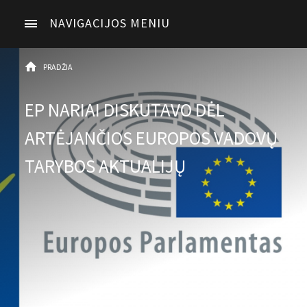
NAVIGACIJOS MENIU
PRADŽIA
EP NARIAI DISKUTAVO DĖL
ARTĖJANČIOS EUROPOS VADOVŲ
TARYBOS AKTUALIJŲ