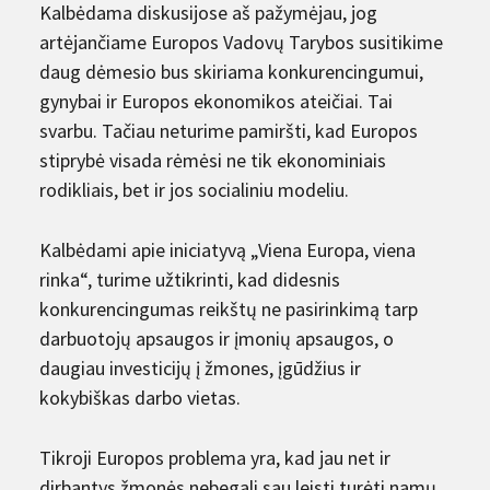
Kalbėdama diskusijose aš pažymėjau, jog
artėjančiame Europos Vadovų Tarybos susitikime
daug dėmesio bus skiriama konkurencingumui,
gynybai ir Europos ekonomikos ateičiai. Tai
svarbu. Tačiau neturime pamiršti, kad Europos
stiprybė visada rėmėsi ne tik ekonominiais
rodikliais, bet ir jos socialiniu modeliu.
Kalbėdami apie iniciatyvą „Viena Europa, viena
rinka“, turime užtikrinti, kad didesnis
konkurencingumas reikštų ne pasirinkimą tarp
darbuotojų apsaugos ir įmonių apsaugos, o
daugiau investicijų į žmones, įgūdžius ir
kokybiškas darbo vietas.
Tikroji Europos problema yra, kad jau net ir
dirbantys žmonės nebegali sau leisti turėti namų ,