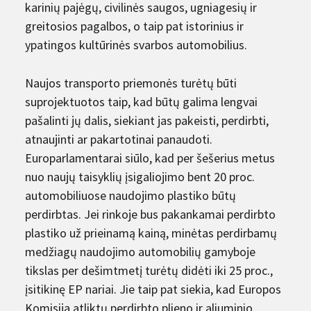
karinių pajėgų, civilinės saugos, ugniagesių ir
greitosios pagalbos, o taip pat istorinius ir
ypatingos kultūrinės svarbos automobilius.
Naujos transporto priemonės turėtų būti
suprojektuotos taip, kad būtų galima lengvai
pašalinti jų dalis, siekiant jas pakeisti, perdirbti,
atnaujinti ar pakartotinai panaudoti.
Europarlamentarai siūlo, kad per šešerius metus
nuo naujų taisyklių įsigaliojimo bent 20 proc.
automobiliuose naudojimo plastiko būtų
perdirbtas. Jei rinkoje bus pakankamai perdirbto
plastiko už prieinamą kainą, minėtas perdirbamų
medžiagų naudojimo automobilių gamyboje
tikslas per dešimtmetį turėtų didėti iki 25 proc.,
įsitikinę EP nariai. Jie taip pat siekia, kad Europos
Komisija atliktų perdirbto plieno ir aliuminio