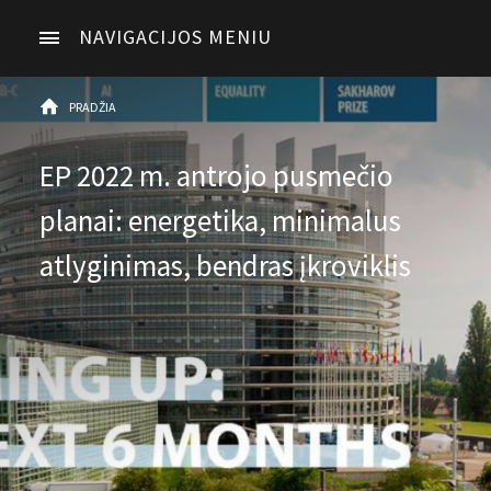
NAVIGACIJOS MENIU
PRADŽIA
EP 2022 m. antrojo pusmečio
planai: energetika, minimalus
atlyginimas, bendras įkroviklis