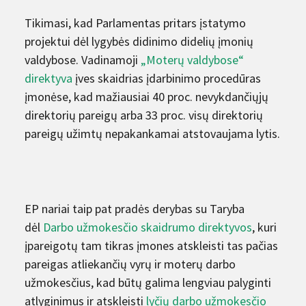
Tikimasi, kad Parlamentas pritars įstatymo
projektui dėl lygybės didinimo didelių įmonių
valdybose. Vadinamoji
„Moterų valdybose“
direktyva
įves skaidrias įdarbinimo procedūras
įmonėse, kad mažiausiai 40 proc. nevykdančiųjų
direktorių pareigų arba 33 proc. visų direktorių
pareigų užimtų nepakankamai atstovaujama lytis.
EP nariai taip pat pradės derybas su Taryba
dėl
Darbo užmokesčio skaidrumo direktyvos
, kuri
įpareigotų tam tikras įmones atskleisti tas pačias
pareigas atliekančių vyrų ir moterų darbo
užmokesčius, kad būtų galima lengviau palyginti
atlyginimus ir atskleisti
lyčių darbo užmokesčio