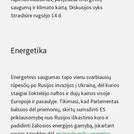
saugumą ir klimato kaitą. Diskusijos vyks
Strasbūre rugsėjo 14 d.
Energetika
Energetinis saugumas tapo vienu svarbiausių
rūpesčių po Rusijos invazijos į Ukrainą, dėl kurios
staigiai šoktelėjo naftos ir dujų kainos visoje
Europoje ir pasaulyje. Tikimasi, kad Parlamentas
balsuos dėl priemonių, skirtų sumažinti ES
priklausomybę nuo Rusijos iškastinio kuro ir
padidinti žaliosios energijos gamybą, įskaitant
naujas taisykles dėl
atsinaujinančių energijos