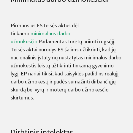
Pirmuosius ES teisės aktus dėl
tinkamo
minimalaus darbo
užmokesčio
Parlamentas turėtų priimti rugsėjį.
Teisės aktai nurodys ES šalims užtikrinti, kad jų
nacionalinis įstatymų nustatytas minimalus darbo
užmokestis leistų užtikrinti tinkamą gyvenimo
lygį. EP nariai tikisi, kad taisyklės padidins realųjį
darbo užmokestį ir padės sumažinti dirbančiųjų
skurdą bei vyrų ir moterų darbo užmokesčio
skirtumus.
Dirbtinis intelektas