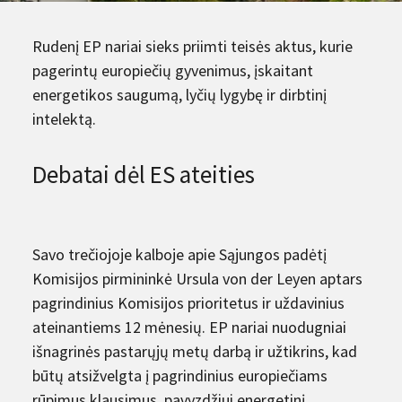
Rudenį EP nariai sieks priimti teisės aktus, kurie
pagerintų europiečių gyvenimus, įskaitant
energetikos saugumą, lyčių lygybę ir dirbtinį
intelektą.
Debatai dėl ES ateities
Savo trečiojoje kalboje apie Sąjungos padėtį
Komisijos pirmininkė Ursula von der Leyen aptars
pagrindinius Komisijos prioritetus ir uždavinius
ateinantiems 12 mėnesių. EP nariai nuodugniai
išnagrinės pastarųjų metų darbą ir užtikrins, kad
būtų atsižvelgta į pagrindinius europiečiams
rūpimus klausimus, pavyzdžiui energetinį