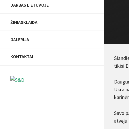
DARBAS LIETUVOJE
ŽINIASKLAIDA
GALERIJA
KONTAKTAI
Šiandi
tikisi 
Dauguma
Ukrain
karinė
Savo p
atveju 