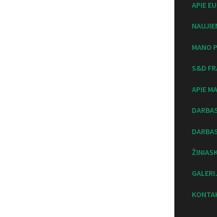
APIE E
NAUJIE
MANO P
S&D FR
APIE M
DARBA
DARBAS
ŽINIAS
GALERI
KONTA