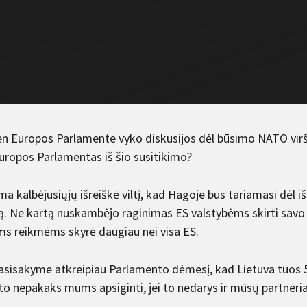
en Europos Parlamente vyko diskusijos dėl būsimo NATO viršū
Europos Parlamentas iš šio susitikimo?
 kalbėjusiųjų išreiškė viltį, kad Hagoje bus tariamasi dėl iš
ą. Ne kartą nuskambėjo raginimas ES valstybėms skirti savo g
ms reikmėms skyrė daugiau nei visa ES.
asisakyme atkreipiau Parlamento dėmesį, kad Lietuva tuos 5
to nepakaks mums apsiginti, jei to nedarys ir mūsų partneria