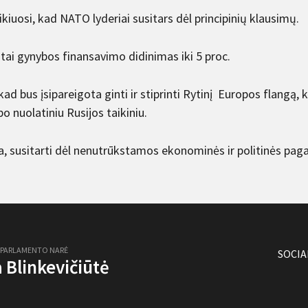
ikiuosi, kad NATO lyderiai susitars dėl principinių klausimų.
 tai gynybos finansavimo didinimas iki 5 proc.
kad bus įsipareigota ginti ir stiprinti Rytinį Europos flangą, 
po nuolatiniu Rusijos taikiniu.
ia, susitarti dėl nenutrūkstamos ekonominės ir politinės pag
 PARLAMENTO NARĖ
SOCIA
ja Blinkevičiūtė