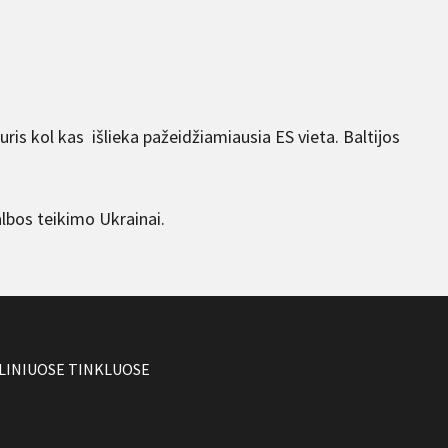
kuris kol kas išlieka pažeidžiamiausia ES vieta. Baltijos
albos teikimo Ukrainai.
LINIUOSE TINKLUOSE