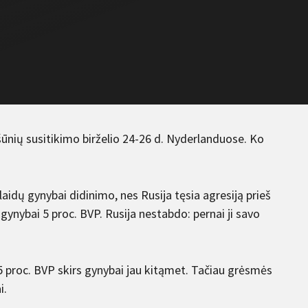
nių susitikimo birželio 24-26 d. Nyderlanduose. Ko
laidų gynybai didinimo, nes Rusija tęsia agresiją prieš
ynybai 5 proc. BVP. Rusija nestabdo: pernai ji savo
 proc. BVP skirs gynybai jau kitąmet. Tačiau grėsmės
i.