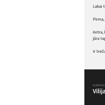
Labai t
Pirma,
Antra, 
jūra ta
Ir treč
EUROPOS
Vili