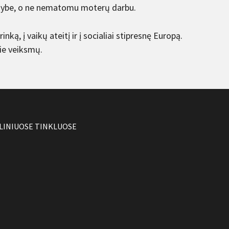
omybe, o ne nematomu moterų darbu.
rinką, į vaikų ateitį ir į socialiai stipresnę Europą.
rie veiksmų.
LINIUOSE TINKLUOSE