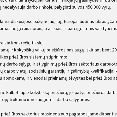
 nedalyvauja darbo rinkoje, palyginti su vos 450 000 vyrų.
ma diskusijose pažymėjau, jog Europai būtinas tikras „Care D
iamas ne gerais norais, o aiškiais įsipareigojimais valstybėm
eikia konkrečių tikslų:
namų ir kokybiškų vaikų priežiūros paslaugų, skiriant bent 20
aikės priežiūros sistemų stiprinimo;
mų darbo sąlygų ir atlyginimų priežiūros sektoriaus darbuot
ų darbo vietų, socialinių garantijų ir galimybių kvalifikacijai k
au apmokamų ir vienodai prieinamų tėvystės bei priežiūros 
e kalbėti apie kokybišką priežiūrą, jei patys priežiūros dar
tojų trūkumu ir nesaugiomis darbo sąlygomis.
s priežiūros sektorius prasideda nuo pagarbos jame dirbant