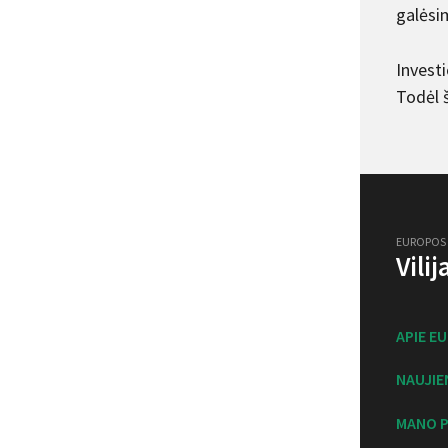
galėsi
Investi
Todėl š
EUROPOS
Vili
APIE E
NAUJIE
MANO P