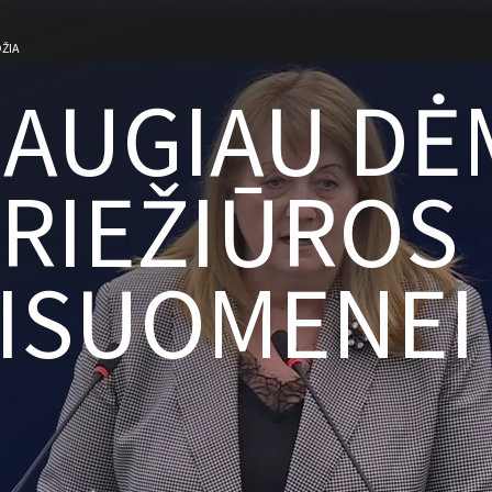
ŽIA
AUGIAU DĖ
RIEŽIŪROS
ISUOMENEI