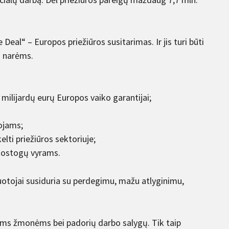
eal“ – Europos priežiūros susitarimas. Ir jis turi būti
s narėms.
 milijardų eurų Europos vaiko garantijai;
ojams;
elti priežiūros sektoriuje;
atostogų vyrams.
buotojai susiduria su perdegimu, mažu atlyginimu,
iems žmonėms bei padorių darbo salygų. Tik taip