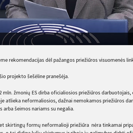
me rekomendacijas dėl pažangos priežiūros visuomenės lin
šio projekto šešėline pranešėja.
2 mln. žmonių ES dirba oficialiosios priežiūros darbuotojais,
oje atlieka neformaliosios, dažnai nemokamos priežiūros dar
s arba šeimos nariams su negalia.
bet skirtingų formų neformalioji priežiūra nėra tinkamai prip
, o tai didina lyčių skirtumus ir riboja jų galimybes dirbti o