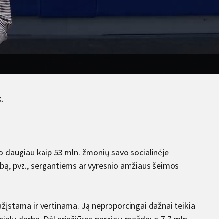
k.
 o daugiau kaip 53 mln. žmonių savo socialinėje
bą, pvz., sergantiems ar vyresnio amžiaus šeimos
ažįstama ir vertinama. Ją neproporcingai dažnai teikia
ficialų darbą. Dėl priežiūros pareigų maždaug 7,7 mln.