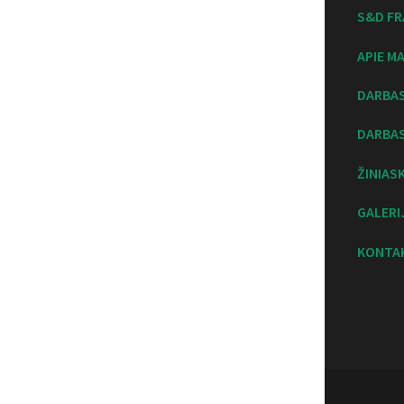
S&D FR
APIE M
DARBA
DARBAS
ŽINIAS
GALERI
KONTA