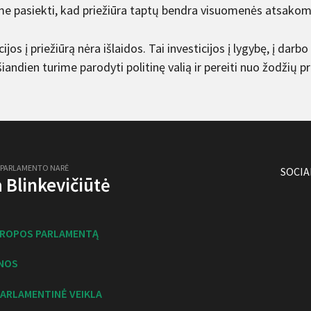
me pasiekti, kad priežiūra taptų bendra visuomenės atsak
cijos į priežiūrą nėra išlaidos. Tai investicijos į lygybę, į darbo 
iandien turime parodyti politinę valią ir pereiti nuo žodžių p
 PARLAMENTO NARĖ
SOCIA
ja Blinkevičiūtė
UROPOS PARLAMENTĄ
NOS
ARLAMENTINĖ VEIKLA