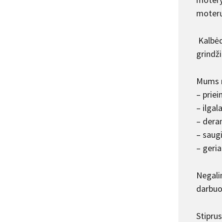
moterų
Kalbėda
grindž
Mums r
– priei
– ilgal
– dera
– saugi
– geri
Negalim
darbuo
Stipru