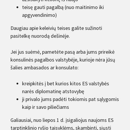
teisę gauti pagalbą (nuo maitinimo iki
apgyvendinimo)
Daugiau apie keleivių teises galite sužinoti
pasitelkę nuorodą dešinėje.
Jei jus suėmė, pametėte pasą arba jums prireikė
konsulinės pagalbos valstybėje, kurioje nėra jūsų
šalies ambasados ar konsulato:
kreipkitės į bet kurios kitos ES valstybės
narės diplomatinę atstovybę
ji privalo jums padėti tokiomis pat sąlygomis
kaip ir savo piliečiams
Galiausiai, nuo liepos 1 d. įsigaliojus naujoms ES
tarptinklinio ryšio taisyklėms, skambinti, siųsti