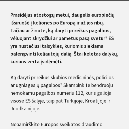
Prasidėjus atostogų metui, daugelis europiečių
išsiruošė į keliones po Europą ir už jos ribų.
Tačiau ar žinote, ką daryti prireikus pagalbos,
vėluojant skrydžiui ar pametus pasą svetur? ES
yra nustačiusi taisykles, kuriomis siekiama
palengvinti keliautojų dalią. Štai keletas dalykų,
kuriuos verta įsidėmėti.
Ką daryti prireikus skubios medicininės, policijos
ar ugniagesių pagalbos? Skambinkite bendruoju
nemokamu pagalbos numeriu 112, kuris galioja
visose ES šalyje, taip pat Turkijoje, Kroatijoje ir
Juodkalnijoje.
Nepamirškite Europos sveikatos draudimo