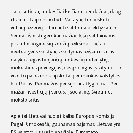
Taip, sutinku, mokesčiai keičiami per dažnai, daug
chaoso. Taip neturi būti. Valstybė turi ieškoti
vidinių rezervų ir turi būti valdoma efektyviau, o
Seimas išleisti gerokai mažiau lėšų saldainiams
pirkti tiesiogine šių žodžių reikšme. Tačiau
neefektyvus valstybės valdymas reiškia ir kitus
dalykus: egzistuojančią mokesčių neteisybę,
mokestines privilegijas, nesąžiningus įstatymus. Ir
viso to pasekmė – apskritai per menkas valstybės
biudžetas. Per mažos pensijos ir atlyginimai. Per
mažai investicijų į vaikus, į socialinę, švietimo,
mokslo sritis.
Apie tai Lietuvai nuolat kalba Europos Komisija.
Pagal iš mokesčių gaunamas pajamas Lietuva yra
ES valstybių sąrašo apačioje. Eurostato