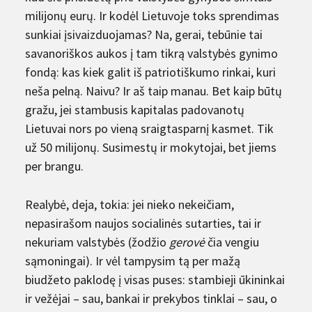
milijonų eurų. Ir kodėl Lietuvoje toks sprendimas
sunkiai įsivaizduojamas? Na, gerai, tebūnie tai
savanoriškos aukos į tam tikrą valstybės gynimo
fondą: kas kiek galit iš patriotiškumo rinkai, kuri
neša pelną. Naivu? Ir aš taip manau. Bet kaip būtų
gražu, jei stambusis kapitalas padovanotų
Lietuvai nors po vieną sraigtasparnį kasmet. Tik
už 50 milijonų. Susimestų ir mokytojai, bet jiems
per brangu.
Realybė, deja, tokia: jei nieko nekeičiam,
nepasirašom naujos socialinės sutarties, tai ir
nekuriam valstybės (žodžio
gerovė
čia vengiu
sąmoningai). Ir vėl tampysim tą per mažą
biudžeto paklodę į visas puses: stambieji ūkininkai
ir vežėjai – sau, bankai ir prekybos tinklai – sau, o