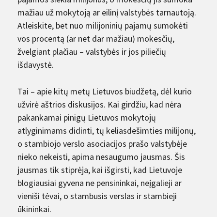
mažiau už mokytoją ar eilinį valstybės tarnautoją.
Atleiskite, bet nuo milijoninių pajamų sumokėti
vos procentą (ar net dar mažiau) mokesčių,
žvelgiant plačiau – valstybės ir jos piliečių
išdavystė.
Tai – apie kitų metų Lietuvos biudžetą, dėl kurio
užvirė aštrios diskusijos. Kai girdžiu, kad nėra
pakankamai pinigų Lietuvos mokytojų
atlyginimams didinti, tų keliasdešimties milijonų,
o stambiojo verslo asociacijos prašo valstybėje
nieko nekeisti, apima nesaugumo jausmas. Šis
jausmas tik stiprėja, kai išgirsti, kad Lietuvoje
blogiausiai gyvena ne pensininkai, neįgalieji ar
vieniši tėvai, o stambusis verslas ir stambieji
ūkininkai.