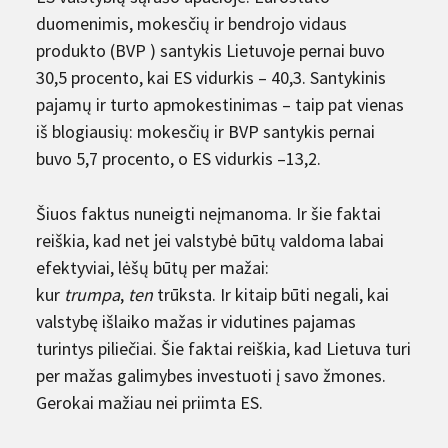
duomenimis, mokesčių ir bendrojo vidaus
produkto (BVP ) santykis Lietuvoje pernai buvo
30,5 procento, kai ES vidurkis – 40,3. Santykinis
pajamų ir turto apmokestinimas – taip pat vienas
iš blogiausių: mokesčių ir BVP santykis pernai
buvo 5,7 procento, o ES vidurkis –13,2.
Šiuos faktus nuneigti neįmanoma. Ir šie faktai
reiškia, kad net jei valstybė būtų valdoma labai
efektyviai, lėšų būtų per mažai:
kur
trumpa
,
ten
trūksta. Ir kitaip būti negali, kai
valstybę išlaiko mažas ir vidutines pajamas
turintys piliečiai. Šie faktai reiškia, kad Lietuva turi
per mažas galimybes investuoti į savo žmones.
Gerokai mažiau nei priimta ES.