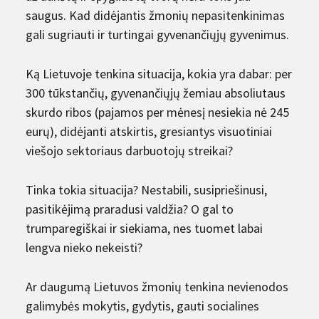
saugus. Kad didėjantis žmonių nepasitenkinimas
gali sugriauti ir turtingai gyvenančiųjų gyvenimus.
Ką Lietuvoje tenkina situacija, kokia yra dabar: per
300 tūkstančių, gyvenančiųjų žemiau absoliutaus
skurdo ribos (pajamos per mėnesį nesiekia nė 245
eurų), didėjanti atskirtis, gresiantys visuotiniai
viešojo sektoriaus darbuotojų streikai?
Tinka tokia situacija? Nestabili, susipriešinusi,
pasitikėjimą praradusi valdžia? O gal to
trumparegiškai ir siekiama, nes tuomet labai
lengva nieko nekeisti?
Ar daugumą Lietuvos žmonių tenkina nevienodos
galimybės mokytis, gydytis, gauti socialines