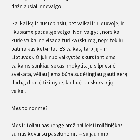
dažniausiai ir nevalgo.
Gal kai ką ir nustebinsiu, bet vaikai ir Lietuvoje, ir
likusiame pasaulyje valgo. Nori valgyti, nors kai
kurie vaikai ne visada turi ką (skurdą, nepriteklių
patiria kas ketvirtas ES vaikas, tarp jų – ir
Lietuvos). O juk nuo vaikystės skurstantiems
vaikams sunkiau sekasi mokytis, jų silpnesnė
sveikata, vėliau jiems būna sudėtingiau gauti gerą
darbą, didelė tikimybė, kad dėl to skurs ir jų
vaikai.
Mes to norime?
Mes ir toliau pasirengę amžinai leisti milžiniškas
sumas kovai su pasekmėmis – su jaunimo