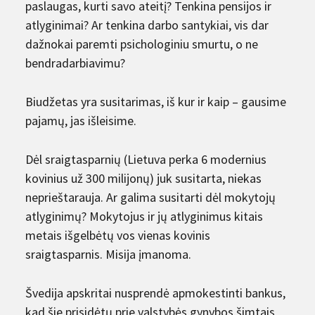
paslaugas, kurti savo ateitį? Tenkina pensijos ir
atlyginimai? Ar tenkina darbo santykiai, vis dar
dažnokai paremti psichologiniu smurtu, o ne
bendradarbiavimu?
Biudžetas yra susitarimas, iš kur ir kaip – gausime
pajamų, jas išleisime.
Dėl sraigtasparnių (Lietuva perka 6 modernius
kovinius už 300 milijonų) juk susitarta, niekas
neprieštarauja. Ar galima susitarti dėl mokytojų
atlyginimų? Mokytojus ir jų atlyginimus kitais
metais išgelbėtų vos vienas kovinis
sraigtasparnis. Misija įmanoma.
Švedija apskritai nusprendė apmokestinti bankus,
kad šie prisidėtų prie valstybės gynybos šimtais