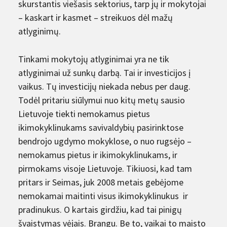
skurstantis viešasis sektorius, tarp jų ir mokytojai
– kaskart ir kasmet – streikuos dėl mažų
atlyginimų.
Tinkami mokytojų atlyginimai yra ne tik
atlyginimai už sunkų darbą. Tai ir investicijos į
vaikus. Tų investicijų niekada nebus per daug.
Todėl pritariu siūlymui nuo kitų metų sausio
Lietuvoje tiekti nemokamus pietus
ikimokyklinukams savivaldybių pasirinktose
bendrojo ugdymo mokyklose, o nuo rugsėjo –
nemokamus pietus ir ikimokyklinukams, ir
pirmokams visoje Lietuvoje. Tikiuosi, kad tam
pritars ir Seimas, juk 2008 metais gebėjome
nemokamai maitinti visus ikimokyklinukus ir
pradinukus. O kartais girdžiu, kad tai pinigų
švaistymas vėjais. Brangu. Be to, vaikai to maisto