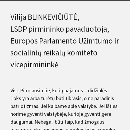
Vilija BLINKEVIČIŪTĖ,
LSDP pirmininko pavaduotoja,
Europos Parlamento Užimtumo ir
socialinių reikalų komiteto
vicepirmininkė
Visi. Pirmiausia tie, kurių pajamos – didžiulės.
Toks yra arba turėtų būti tikrasis, o ne paradinis
patriotizmas. Jei kalbame apie valstybę. Jei išties
norime gyventi valstybėje, kurioje gyventi gera
daugumai. Nebegali būti taip, kad žmogaus
pajamos siekia milijonus, o mokesčių jis sumoka