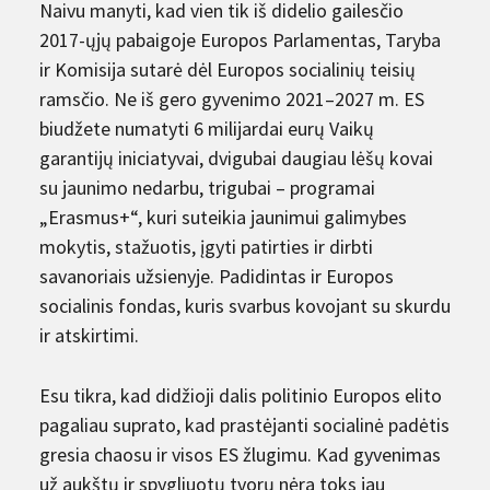
Naivu manyti, kad vien tik iš didelio gailesčio
2017-ųjų pabaigoje Europos Parlamentas, Taryba
ir Komisija sutarė dėl Europos socialinių teisių
ramsčio. Ne iš gero gyvenimo 2021–2027 m. ES
biudžete numatyti 6 milijardai eurų Vaikų
garantijų iniciatyvai, dvigubai daugiau lėšų kovai
su jaunimo nedarbu, trigubai – programai
„Erasmus+“, kuri suteikia jaunimui galimybes
mokytis, stažuotis, įgyti patirties ir dirbti
savanoriais užsienyje. Padidintas ir Europos
socialinis fondas, kuris svarbus kovojant su skurdu
ir atskirtimi.
Esu tikra, kad didžioji dalis politinio Europos elito
pagaliau suprato, kad prastėjanti socialinė padėtis
gresia chaosu ir visos ES žlugimu. Kad gyvenimas
už aukštų ir spygliuotų tvorų nėra toks jau