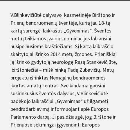
V.Blinkevičiūtė dalyvavo kasmetinėje Birštono ir
Prienų bendruomenių šventėje, kurią jau 18-tą
kartą surengė laikraštis „Gyvenimas“. Šventės
metu įteikiamos įvairios nominacijos labiausiai
nusipelnusiems kraštiečiams. Šį kartą laikraščio
skaitytojai išrinko 2014 metų žmones. Prieniškiai
ją išrinko gydytoją neurologę Rasą Stankevičiūtę,
birštoniečiai – miškininką Tadą Zubavičių. Metų
projektu išrinktas Nemajūnų bendruomenės
įkurtas amatų centras. Sveikindama gausiai
susirinkusius šventės dalyvius, V.Blinkevičiūtė
padėkojo laikraščiui „Gyvenimas“ už ilgametį
bendradarbiavimą informuojant apie Europos
Parlamento darbą. Ji pasidžiaugė, jog Birštone ir
Prienuose sėkmingai įgyvendinti Europos