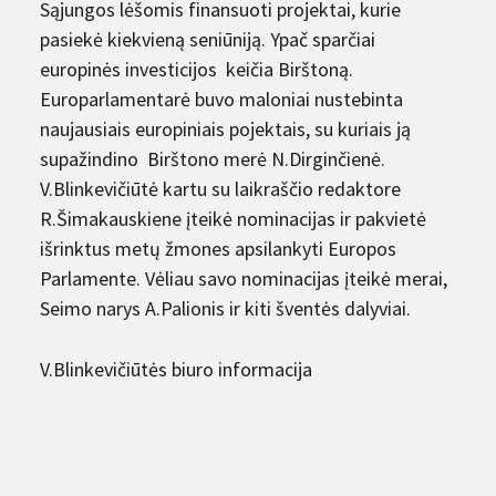
Sąjungos lėšomis finansuoti projektai, kurie
pasiekė kiekvieną seniūniją. Ypač sparčiai
europinės investicijos keičia Birštoną.
Europarlamentarė buvo maloniai nustebinta
naujausiais europiniais pojektais, su kuriais ją
supažindino Birštono merė N.Dirginčienė.
V.Blinkevičiūtė kartu su laikraščio redaktore
R.Šimakauskiene įteikė nominacijas ir pakvietė
išrinktus metų žmones apsilankyti Europos
Parlamente. Vėliau savo nominacijas įteikė merai,
Seimo narys A.Palionis ir kiti šventės dalyviai.
V.Blinkevičiūtės biuro informacija