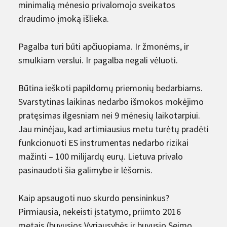
minimalią mėnesio privalomojo sveikatos
draudimo įmoką išlieka.
Pagalba turi būti apčiuopiama. Ir žmonėms, ir
smulkiam verslui. Ir pagalba negali vėluoti.
Būtina ieškoti papildomų priemonių bedarbiams.
Svarstytinas laikinas nedarbo išmokos mokėjimo
pratęsimas ilgesniam nei 9 mėnesių laikotarpiui.
Jau minėjau, kad artimiausius metu turėtų pradėti
funkcionuoti ES instrumentas nedarbo rizikai
mažinti – 100 milijardų eurų. Lietuva privalo
pasinaudoti šia galimybe ir lėšomis.
Kaip apsaugoti nuo skurdo pensininkus?
Pirmiausia, nekeisti įstatymo, priimto 2016
metais (buvusios Vyriausybės ir buvusio Seimo