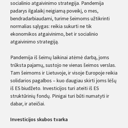
socialinio atgaivinimo strategija. Pandemija
padarys ilgalaikį neigiamą poveikį, o mes,
bendradarbiaudami, turime šeimoms užtikrinti
normalias sąlygas: reikia sukurti ne tik
ekonomikos atgaivinimo, bet ir socialinio
atgaivinimo strategiją.
Pandemija iš šeimų laikinai atėmė darbą, joms
trūksta pajamų, sustojo ne vienas šeimos verslas.
Tam šeimoms ir Lietuvoje, ir visoje Europoje reikia
solidarios pagalbos – kuo daugiau skirti joms lėšų
iš ES biudžeto. Investicijos turi ateiti iš ES
struktūrinių fondų. Pinigai turi būti numatyti ir
dabar, ir ateičiai.
Investicijos skubos tvarka