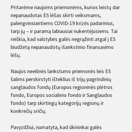
Pritarėme naujoms priemonėms, kurios leistų dar
nepanaudotas ES lėšas skirti veiksmams,
palengvinsiantiems COVID-19 krizės padarinius,
tarp jų – ir paramą labiausiai nukentėjusiems. Tai
reiškia, kad valstybės galės negrąžinti atgal į ES
biudžetą nepanaudotų išankstinio finansavimo
lėšų.
Naujos neeilinės lankstumo priemonės leis ES
šalims perskirstyti išteklius iš trijų pagrindinių
sanglaudos fondų (Europos regioninės plėtros
fondo, Europos socialinio fondo ir Sanglaudos
fondo) tarp skirtingų kategorijų regionų ir
konkrečių sričių.
Pavyzdžiui, numatyta, kad ūkininkai galės