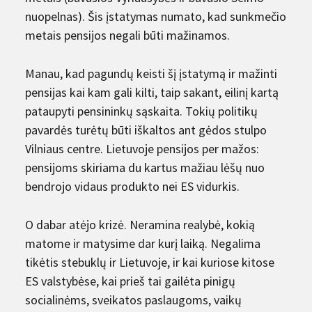
nuopelnas). Šis įstatymas numato, kad sunkmečio
metais pensijos negali būti mažinamos.
Manau, kad pagundų keisti šį įstatymą ir mažinti
pensijas kai kam gali kilti, taip sakant, eilinį kartą
pataupyti pensininkų sąskaita. Tokių politikų
pavardės turėtų būti iškaltos ant gėdos stulpo
Vilniaus centre. Lietuvoje pensijos per mažos:
pensijoms skiriama du kartus mažiau lėšų nuo
bendrojo vidaus produkto nei ES vidurkis.
O dabar atėjo krizė. Neramina realybė, kokią
matome ir matysime dar kurį laiką. Negalima
tikėtis stebuklų ir Lietuvoje, ir kai kuriose kitose
ES valstybėse, kai prieš tai gailėta pinigų
socialinėms, sveikatos paslaugoms, vaikų