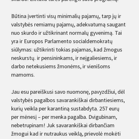
Būtina įvertinti visų minimalių pajamų, tarp jų ir
valstybės remiamų pajamų, adekvatumą saugant
nuo skurdo ir užtikrinant normalų gyvenimą. Tai
yra ir Europos Parlamento socialdemokratų
siūlymas: užtikrinti tokias pajamas, kad žmogus
neskurstų. ir pensininkams, ir neįgaliesiems, ir
darbo netekusiems žmonėms, ir vienišoms
mamoms.
Jau esu pareiškusi savo nuomonę, pavyzdžiui, dėl
valstybės pagalbos savarankiškai dirbantiesiems,
kurių veikla per karantiną sustabdyta. 257 eurų
per mėnesį – per menka pagalba. Dvigubinam,
nebetrupinam! Juk savarankiškai dirbančiam
žmogui kad ir nutraukus veiklą, prievolė mokėti