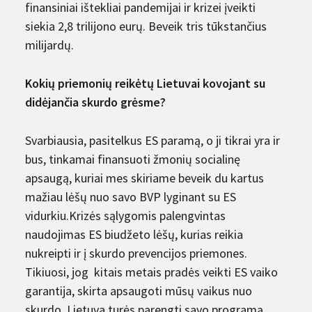
finansiniai ištekliai pandemijai ir krizei įveikti
siekia 2,8 trilijono eurų. Beveik tris tūkstančius
milijardų.
Kokių priemonių reikėtų Lietuvai kovojant su
didėjančia skurdo grėsme?
Svarbiausia, pasitelkus ES paramą, o ji tikrai yra ir
bus, tinkamai finansuoti žmonių socialinę
apsaugą, kuriai mes skiriame beveik du kartus
mažiau lėšų nuo savo BVP lyginant su ES
vidurkiu.Krizės sąlygomis palengvintas
naudojimas ES biudžeto lėšų, kurias reikia
nukreipti ir į skurdo prevencijos priemones.
Tikiuosi, jog kitais metais pradės veikti ES vaiko
garantija, skirta apsaugoti mūsų vaikus nuo
skurdo. Lietuva turės parengti savo programą.