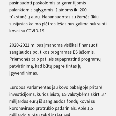
pasinaudoti paskolomis ar garantijomis
palankiomis sąlygomis išlaidoms iki 200
tūkstančių eurų. Nepanaudotas su žemės ūkiu
susijusias kaimo plėtros lėšas bus galima nukreipti
kovai su COVID-19.
2020-2021 m. bus įmanoma visiškai finansuoti
sanglaudos politikos programas ES lėšomis.
Priemonės taip pat leis supaprastinti programų
patvirtinimą, kad būtų pagreitintas jų
įgyvendinimas.
Europos Parlamentas jau kovo pabaigoje pritarė
investicijoms, kurios leistų ES valstybėms skirti 37
milijardus eurų iš sanglaudos fondų kovai su
koronaviruso protrūkio padariniais. Apie 1,5
milijardo turėtų tekti ir Lietuvai.