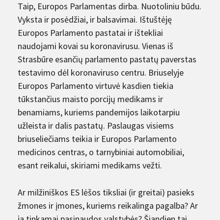
Taip, Europos Parlamentas dirba. Nuotoliniu būdu.
Vyksta ir posėdžiai, ir balsavimai. Ištuštėję
Europos Parlamento pastatai ir ištekliai
naudojami kovai su koronavirusu. Vienas iš
Strasbūre esančių parlamento pastatų paverstas
testavimo dėl koronaviruso centru. Briuselyje
Europos Parlamento virtuvė kasdien tiekia
tūkstančius maisto porcijų medikams ir
benamiams, kuriems pandemijos laikotarpiu
užleista ir dalis pastatų. Paslaugas visiems
briuseliečiams teikia ir Europos Parlamento
medicinos centras, o tarnybiniai automobiliai,
esant reikalui, skiriami medikams vežti.
Ar milžiniškos ES lėšos tiksliai (ir greitai) pasieks
žmones ir įmones, kuriems reikalinga pagalba? Ar
ja tinkamai pasinaudos valstybės? Šiandien tai