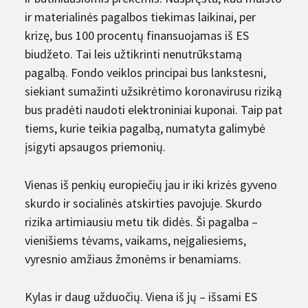
ir materialinės pagalbos tiekimas laikinai, per
krizę, bus 100 procentų finansuojamas iš ES
biudžeto. Tai leis užtikrinti nenutrūkstamą
pagalbą. Fondo veiklos principai bus lankstesni,
siekiant sumažinti užsikrėtimo koronavirusu riziką
bus pradėti naudoti elektroniniai kuponai. Taip pat
tiems, kurie teikia pagalbą, numatyta galimybė
įsigyti apsaugos priemonių.
Vienas iš penkių europiečių jau ir iki krizės gyveno
skurdo ir socialinės atskirties pavojuje. Skurdo
rizika artimiausiu metu tik didės. Ši pagalba –
vienišiems tėvams, vaikams, neįgaliesiems,
vyresnio amžiaus žmonėms ir benamiams.
Kylas ir daug užduočių. Viena iš jų – išsami ES