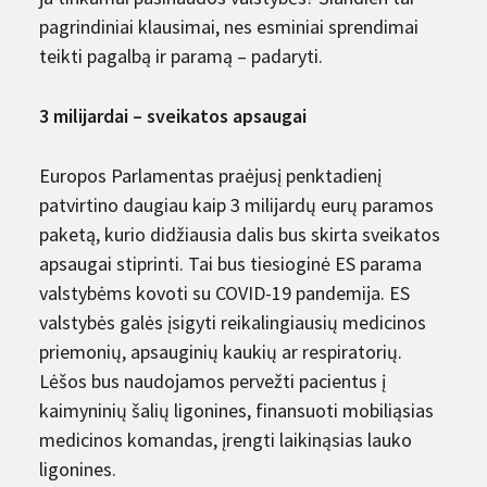
pagrindiniai klausimai, nes esminiai sprendimai
teikti pagalbą ir paramą – padaryti.
3 milijardai
–
sveikatos apsaugai
Europos Parlamentas praėjusį penktadienį
patvirtino daugiau kaip 3 milijardų eurų paramos
paketą, kurio didžiausia dalis bus skirta sveikatos
apsaugai stiprinti. Tai bus tiesioginė ES parama
valstybėms kovoti su COVID-19 pandemija. ES
valstybės galės įsigyti reikalingiausių medicinos
priemonių, apsauginių kaukių ar respiratorių.
Lėšos bus naudojamos pervežti pacientus į
kaimyninių šalių ligonines, finansuoti mobiliąsias
medicinos komandas, įrengti laikinąsias lauko
ligonines.