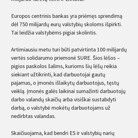
Europos centrinis bankas yra priėmęs sprendimą
dėl 750 milijardų eurų valstybių skoloms išpirkti.
Tai leidžia valstybėms pigiai skolintis.
Artimiausiu metu turi būti patvirtinta 100 milijardų
vertės solidarumo priemonė SURE. Šios lėšos –
pigios paskolos šalims, kurioms šių lėšų reikia
siekiant užtikrinti, kad darbuotojai gautų
pajamas, o įmonės išlaikytų darbuotojus, tęstų
veiklą. Įmonės galės laikinai sumažinti darbuotojų
darbo valandų skaičių arba visiškai sustabdyti
darbą, o valstybė mokėtų darbuotojams už
nedirbtas valandas.
Skaičiuojama, kad bendri ES ir valstybių narių