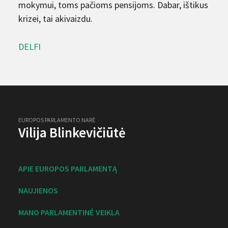
mokymui, toms pačioms pensijoms. Dabar, ištikus
krizei, tai akivaizdu.
DELFI
EUROPOS PARLAMENTO NARĖ
Vilija Blinkevičiūtė
APIE EUROPOS PARLAMENTĄ
NAUJIENOS
MANO PARLAMENTINĖ VEIKLA