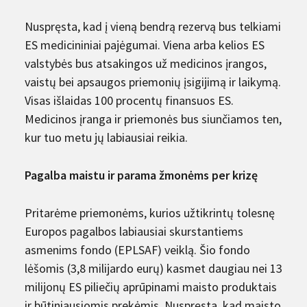
Nuspręsta, kad į vieną bendrą rezervą bus telkiami
ES medicininiai pajėgumai. Viena arba kelios ES
valstybės bus atsakingos už medicinos įrangos,
vaistų bei apsaugos priemonių įsigijimą ir laikymą.
Visas išlaidas 100 procentų finansuos ES.
Medicinos įranga ir priemonės bus siunčiamos ten,
kur tuo metu jų labiausiai reikia.
Pagalba maistu ir parama žmonėms per krizę
Pritarėme priemonėms, kurios užtikrintų tolesnę
Europos pagalbos labiausiai skurstantiems
asmenims fondo (EPLSAF) veiklą. Šio fondo
lėšomis (3,8 milijardo eurų) kasmet daugiau nei 13
milijonų ES piliečių aprūpinami maisto produktais
ir būtiniausiomis prekėmis. Nuspręsta, kad maisto