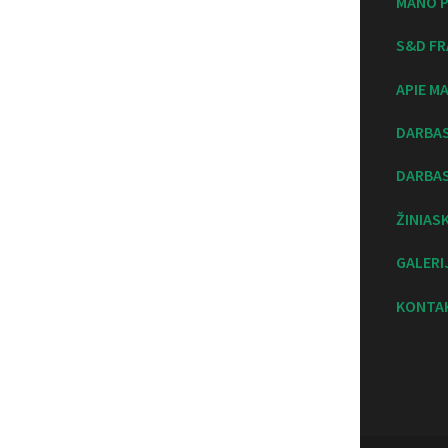
MANO P
S&D FR
APIE M
DARBA
DARBAS
ŽINIAS
GALERI
KONTA