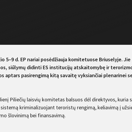
io 5–9 d. EP nariai posėdžiauja komitetuose Briuselyje. Jie
os, siūlymų didinti ES institucijų atskaitomybę ir terorizm
os aptars pasirengimą kitą savaitę vyksiančiai plenarinei ses
enį Piliečių laisvių komitetas balsuos dėl direktyvos, kuria s
 sistemą kriminalizuojant teroristų rengimą, keliavimą į užsi
zmo šlovinimą bei finansavimą.