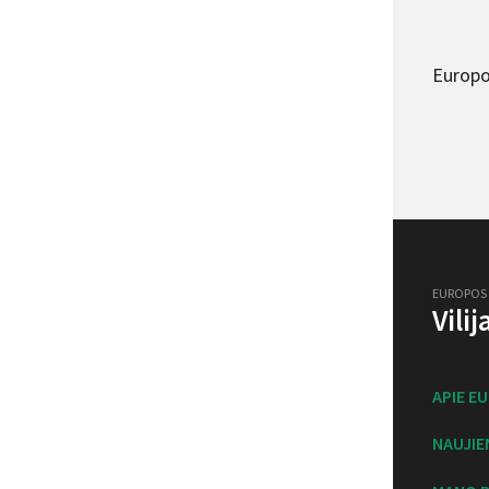
Europo
EUROPOS
Vili
APIE E
NAUJIE