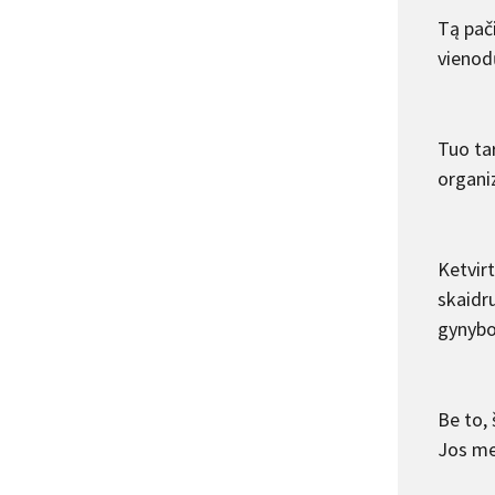
Tą pači
vienod
Tuo tar
organiz
Ketvir
skaidru
gynybo
Be to, 
Jos me