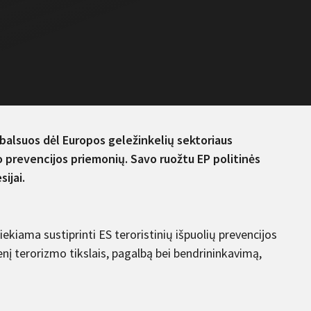
 balsuos dėl Europos geležinkelių sektoriaus
o prevencijos priemonių. Savo ruožtu EP politinės
ijai.
iekiama sustiprinti ES teroristinių išpuolių prevencijos
enį terorizmo tikslais, pagalbą bei bendrininkavimą,