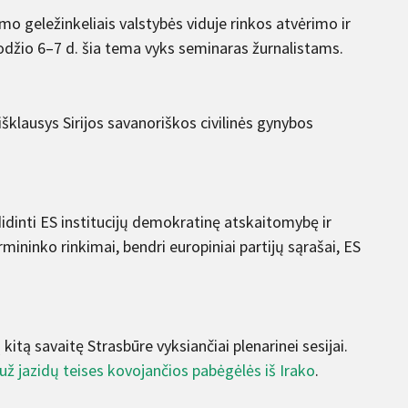
mo geležinkeliais valstybės viduje rinkos atvėrimo ir
odžio 6–7 d. šia tema vyks seminaras žurnalistams.
šklausys Sirijos savanoriškos civilinės gynybos
idinti ES institucijų demokratinę atskaitomybę ir
ininko rinkimai, bendri europiniai partijų sąrašai, ES
kitą savaitę Strasbūre vyksiančiai plenarinei sesijai.
už jazidų teises kovojančios pabėgėlės iš Irako
.