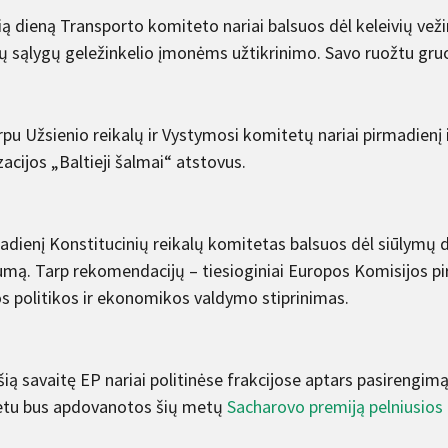
ą dieną Transporto komiteto nariai balsuos dėl keleivių veži
ų sąlygų geležinkelio įmonėms užtikrinimo. Savo ruožtu gru
pu Užsienio reikalų ir Vystymosi komitetų nariai pirmadienį i
acijos „Baltieji šalmai“ atstovus.
tadienį Konstitucinių reikalų komitetas balsuos dėl siūlymų d
mą. Tarp rekomendacijų – tiesioginiai Europos Komisijos pirm
s politikos ir ekonomikos valdymo stiprinimas.
šią savaitę EP nariai politinėse frakcijose aptars pasirengimą 
tu bus apdovanotos šių metų
Sacharovo premiją pelniusios 