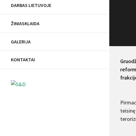
DARBAS LIETUVOJE
ŽINIASKLAIDA
GALERIJA
KONTAKTAI
Gruodž
reform
frakcij
Pirmadi
teisinę
terori