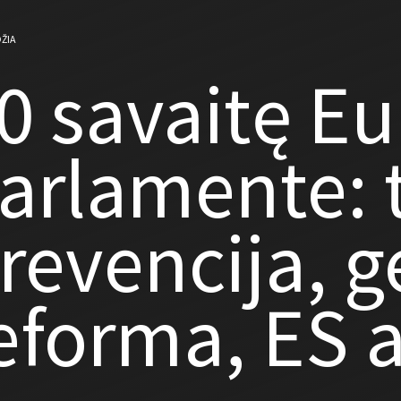
ŽIA
0 savaitę E
arlamente: 
revencija, g
eforma, ES a