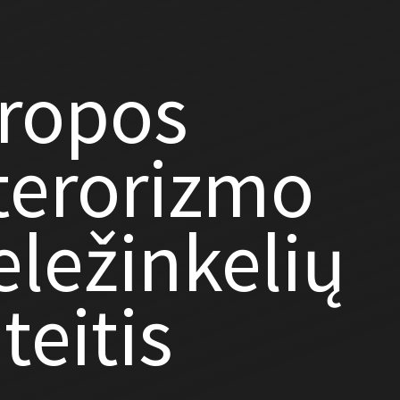
uropos
terorizmo
eležinkelių
teitis